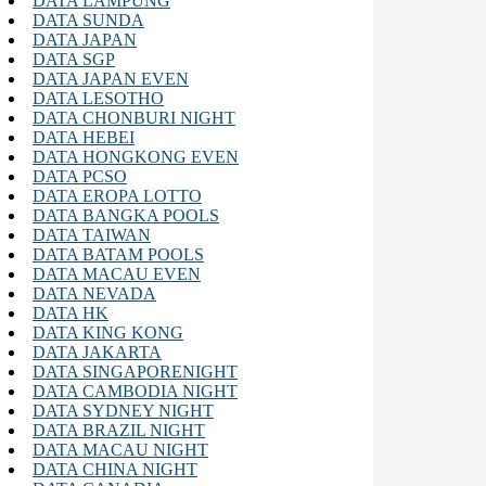
DATA LAMPUNG
DATA SUNDA
DATA JAPAN
DATA SGP
DATA JAPAN EVEN
DATA LESOTHO
DATA CHONBURI NIGHT
DATA HEBEI
DATA HONGKONG EVEN
DATA PCSO
DATA EROPA LOTTO
DATA BANGKA POOLS
DATA TAIWAN
DATA BATAM POOLS
DATA MACAU EVEN
DATA NEVADA
DATA HK
DATA KING KONG
DATA JAKARTA
DATA SINGAPORENIGHT
DATA CAMBODIA NIGHT
DATA SYDNEY NIGHT
DATA BRAZIL NIGHT
DATA MACAU NIGHT
DATA CHINA NIGHT