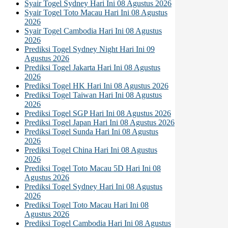
Syair Togel Sydney Hari Ini 08 Agustus 2026
Syair Togel Toto Macau Hari Ini 08 Agustus
2026
Syair Togel Cambodia Hari Ini 08 Agustus
2026
Prediksi Togel Sydney Night Hari Ini 09
Agustus 2026
Prediksi Togel Jakarta Hari Ini 08 Agustus
2026
Prediksi Togel HK Hari Ini 08 Agustus 2026
Prediksi Togel Taiwan Hari Ini 08 Agustus
2026
Prediksi Togel SGP Hari Ini 08 Agustus 2026
Prediksi Togel Japan Hari Ini 08 Agustus 2026
Prediksi Togel Sunda Hari Ini 08 Agustus
2026
Prediksi Togel China Hari Ini 08 Agustus
2026
Prediksi Togel Toto Macau 5D Hari Ini 08
Agustus 2026
Prediksi Togel Sydney Hari Ini 08 Agustus
2026
Prediksi Togel Toto Macau Hari Ini 08
Agustus 2026
Prediksi Togel Cambodia Hari Ini 08 Agustus