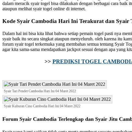
dalam meracik syair togel bisa dilakukan dengan berbagai cara baik it
ataupun melihat syair togel online di internet.
Kode Syair Cambodia Hari Ini Terakurat dan Syair
Dalam hal ini bisa kita lihat bahwa setiap pemain togel pasti nya me
syair baik itu secara singkat ataupun menyeluruh. oleh karena itu kami
forum syair togel terkemuka yang membahas semua tentang Syair To
agar kita sama-sama mendapatkan jackpot sesuai dengan apa yang kit
>>
PREDIKSI TOGEL CAMBODI
Syair Tari Pendet Cambodia Hari Ini 04 Maret 2022
Syair Kuburan Cino Cambodia Hari Ini 04 Maret 2022
Forum Syair Cambodia Terlengkap dan Syair Jitu Cam
Syair yang kami sajikan tidak serta merta membuat sesuatu perubaha