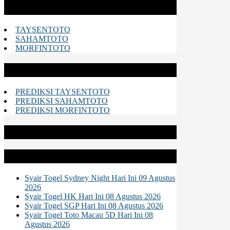
TERPERCAYA
TAYSENTOTO
SAHAMTOTO
MORFINTOTO
PREDIKSI TOGEL ONLINE
PREDIKSI TAYSENTOTO
PREDIKSI SAHAMTOTO
PREDIKSI MORFINTOTO
VISITOR
Pos-pos Terbaru
Syair Togel Sydney Night Hari Ini 09 Agustus
2026
Syair Togel HK Hari Ini 08 Agustus 2026
Syair Togel SGP Hari Ini 08 Agustus 2026
Syair Togel Toto Macau 5D Hari Ini 08
Agustus 2026