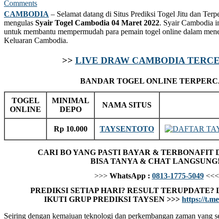
Comments
CAMBODIA
– Selamat datang di Situs Prediksi Togel Jitu dan Terpe
mengulas
Syair Togel Cambodia 04 Maret
2022
. Syair Cambodia i
untuk membantu mempermudah para pemain togel online dalam mene
Keluaran Cambodia.
>>
LIVE DRAW CAMBODIA TERC
BANDAR TOGEL ONLINE TERPERC
TOGEL
MINIMAL
NAMA SITUS
ONLINE
DEPO
Rp 10.000
TAYSENTOTO
CARI BO YANG PASTI BAYAR & TERBONAFIT 
BISA TANYA & CHAT LANGSUNG!
>>>
WhatsApp :
0813-1775-5049
<<<
PREDIKSI SETIAP HARI? RESULT TERUPDATE?
IKUTI GRUP PREDIKSI TAYSEN >>>
https://t.m
Seiring dengan kemajuan teknologi dan perkembangan zaman yang se