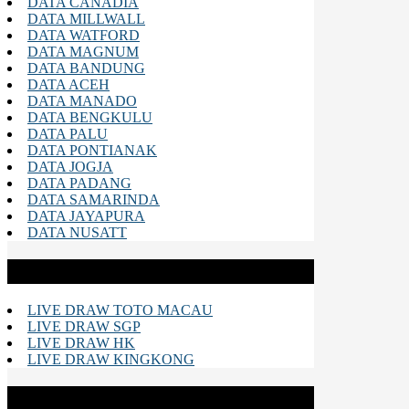
DATA CANADIA
DATA MILLWALL
DATA WATFORD
DATA MAGNUM
DATA BANDUNG
DATA ACEH
DATA MANADO
DATA BENGKULU
DATA PALU
DATA PONTIANAK
DATA JOGJA
DATA PADANG
DATA SAMARINDA
DATA JAYAPURA
DATA NUSATT
LIVE DRAW TERCEPAT
LIVE DRAW TOTO MACAU
LIVE DRAW SGP
LIVE DRAW HK
LIVE DRAW KINGKONG
BANDAR TOGEL ONLINE