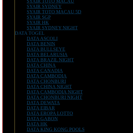
SYAIR TOTO MACAU
SYAIR SYDNEY
SYAIR TOTO MACAU 5D
SYAIR SGP
SYAIR HK
SYAIR SYDNEY NIGHT
DATA TOGEL
DATA ASCOLI
DATA BENIN
DATA BULLSEYE
DATA BELARUSIA
DATA BRAZIL NIGHT
DATA CHINA
DATA CANADIA
DATA CAMBODIA
DATA CHONBURI
DATA CHINA NIGHT
DATA CAMBODIA NIGHT
DATA CHONBURI NIGHT
DATA DEWATA
DATA EIBAR
DATA EROPA LOTTO
DATA GABON
DATA HK
DATA KING KONG POOLS