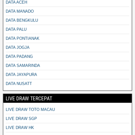
DATA ACEH
DATA MANADO
DATA BENGKULU
DATA PALU
DATA PONTIANAK
DATA JOGJA
DATA PADANG
DATA SAMARINDA
DATA JAYAPURA
DATA NUSATT
LIVE DRAW TERCEPAT
LIVE DRAW TOTO MACAU
LIVE DRAW SGP
LIVE DRAW HK