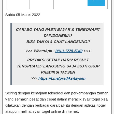
Sabtu 05 Maret 2022
CARI BO YANG PASTI BAYAR & TERBONAFIT
DI INDONESIA?
BISA TANYA & CHAT LANGSUNG!!
>>>
WhatsApp :
0813-1775-5049
<<<
PREDIKSI SETIAP HARI? RESULT
TERUPDATE? LANGSUNG SAJA IKUTI GRUP
PREDIKSI TAYSEN
>>>
https://t.me/prediksitaysen
Seiring dengan kemajuan teknologi dan perkembangan zaman
yang semakin pesat dan cepat dalam meracik syair togel bisa
dilakukan dengan berbagai cara baik itu dengan aplikasi togel
ataupun melihat syair togel online di internet.