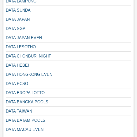
DATA LAMPUNG
DATA SUNDA
DATA JAPAN
DATA SGP
DATA JAPAN EVEN
DATA LESOTHO
DATA CHONBURI NIGHT
DATA HEBEI
DATA HONGKONG EVEN
DATA PCSO
DATA EROPA LOTTO
DATA BANGKA POOLS
DATA TAIWAN
DATA BATAM POOLS
DATA MACAU EVEN