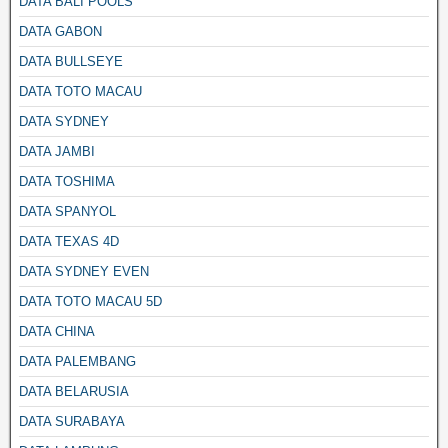
DATA BALI POOLS
DATA GABON
DATA BULLSEYE
DATA TOTO MACAU
DATA SYDNEY
DATA JAMBI
DATA TOSHIMA
DATA SPANYOL
DATA TEXAS 4D
DATA SYDNEY EVEN
DATA TOTO MACAU 5D
DATA CHINA
DATA PALEMBANG
DATA BELARUSIA
DATA SURABAYA