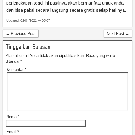
perlengkapan togel ini pastinya akan bermanfaat untuk anda
dan bisa pakai secara langsung secara gratis setiap hari nya.
Updated: 02/04/2022 — 05:07
← Previous Post
Next Post →
Tinggalkan Balasan
Alamat email Anda tidak akan dipublikasikan.
Ruas yang wajib
ditandai
*
Komentar
*
Nama
*
Email
*