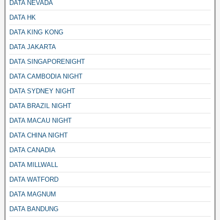
DATA NEVADA
DATA HK
DATA KING KONG
DATA JAKARTA
DATA SINGAPORENIGHT
DATA CAMBODIA NIGHT
DATA SYDNEY NIGHT
DATA BRAZIL NIGHT
DATA MACAU NIGHT
DATA CHINA NIGHT
DATA CANADIA
DATA MILLWALL
DATA WATFORD
DATA MAGNUM
DATA BANDUNG