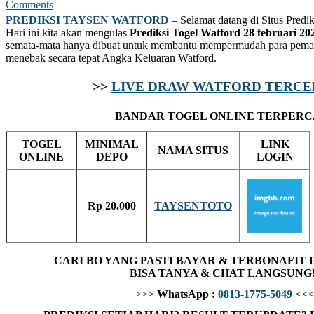
Comments
PREDIKSI TAYSEN WATFORD
– Selamat datang di Situs Predik
Hari ini kita akan mengulas
Prediksi Togel Watford 28 februari 20
semata-mata hanya dibuat untuk membantu mempermudah para pemain
menebak secara tepat Angka Keluaran Watford.
>>
LIVE DRAW WATFORD TERCE
BANDAR TOGEL ONLINE TERPERC
TOGEL
MINIMAL
LINK
NAMA SITUS
ONLINE
DEPO
LOGIN
Rp 20.000
TAYSENTOTO
CARI BO YANG PASTI BAYAR & TERBONAFIT 
BISA TANYA & CHAT LANGSUNG!
>>>
WhatsApp :
0813-1775-5049
<<<