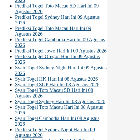
2026
Prediksi Togel Toto Macau 5D Hari Ini 09
Agustus 2026
Prediksi Togel Sydney Hari Ini 09 Agustus
2026
Prediksi Togel Toto Macau Hari Ini 09
Agustus 2026
Prediksi Togel Cambodia Hari Ini 09 Agustus
2026
Prediksi Togel Jowo Hari Ini 09 Agustus 2026
Prediksi Togel Oregon Hari Ini 09 Agustus
2026
Syair Togel Sydney Night Hari Ini 09 Agustus
2026
Syair Togel HK Hari Ini 08 Agustus 2026
Syair Togel SGP Hari Ini 08 Agustus 2026
Syair Togel Toto Macau 5D Hari Ini 08
Agustus 2026
Syair Togel Sydney Hari Ini 08 Agustus 2026
Syair Togel Toto Macau Hari Ini 08 Agustus
2026
Syair Togel Cambodia Hari Ini 08 Agustus
2026
Prediksi Togel Sydney Night Hari Ini 09
Agustus 2026