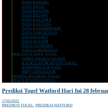
DATA PADANG
DATA JOGJA
DATA BANTEN
DATA BETAWI
DATA KALTARA
DATA KALTENG
DATA BANJARMASIN
DATA GORONTALO
DATA NUSATT
DATA NUSATB
DATA JAYAPURA
DATA GORONTALO
PERLENGKAPAN TOGEL
TABEL ANGKA TAYSEN
KALKULATOR INVEST TOGEL
KONVERSI SGP TOTO
BBFS GENERATOR
JADWAL PASARAN TOGEL
BUKTI JP TAYSENTOTO
Prediksi Togel Watford Hari Ini 28 februa
27/02/2022
PREDIKSI TOGEL
,
PREDIKSI WATFORD