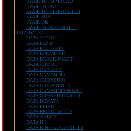
SYAIR TOTO MACAU
SYAIR SYDNEY
SYAIR TOTO MACAU 5D
SYAIR SGP
SYAIR HK
SYAIR SYDNEY NIGHT
DATA TOGEL
DATA ASCOLI
DATA BENIN
DATA BULLSEYE
DATA BELARUSIA
DATA BRAZIL NIGHT
DATA CHINA
DATA CANADIA
DATA CAMBODIA
DATA CHONBURI
DATA CHINA NIGHT
DATA CAMBODIA NIGHT
DATA CHONBURI NIGHT
DATA DEWATA
DATA EIBAR
DATA EROPA LOTTO
DATA GABON
DATA HK
DATA KING KONG POOLS