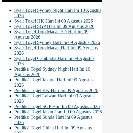
Syair Togel Sydney Night Hari Ini 10 Agustus
2026
Syair Togel HK Hari Ini 09 Agustus 2026
Syair Togel SGP Hari Ini 09 Agustus 2026
Syair Togel Toto Macau 5D Hari Ini 09
Agustus 2026
Syair Togel Sydney Hari Ini 09 Agustus 2026
Syair Togel Toto Macau Hari Ini 09 Agustus
2026
Syair Togel Cambodia Hari Ini 09 Agustus
2026
Prediksi Togel Sydney Night Hari Ini 10
Agustus 2026
Prediksi Togel Jakarta Hari Ini 09 Agustus
2026
Prediksi Togel HK Hari Ini 09 Agustus 2026
Prediksi Togel Taiwan Hari Ini 09 Agustus
2026
Prediksi Togel SGP Hari Ini 09 Agustus 2026
Prediksi Togel Japan Hari Ini 09 Agustus 2026
Prediksi Togel Sunda Hari Ini 09 Agustus
2026
Prediksi Togel China Hari Ini 09 Agustus