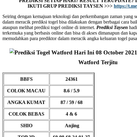
PREDIKSI SETIAP HARI? RESULT TERUPDATE?
IKUTI GRUP PREDIKSI TAYSEN >>>
https://t.m
Seiring dengan kemajuan teknologi dan perkembangan zaman yang se
dalam meracik prediksi togel bisa dilakukan dengan berbagai cara baik
ataupun melihat prediksi togel online di internet.
Prediksi Taysen
hadi
terkemuka yang berbasis online dan bisa di akses dimanapun dan ka
memudahkan para prediktor dalam meracik angka keluaran togel pas
Watford Terjitu
BBFS
24361
COLOK MACAU
8.6 / 5.9
ANGKA KUMAT
87 / 59 / 68
COLOK BEBAS
4 & 6
SHIO
Anjing