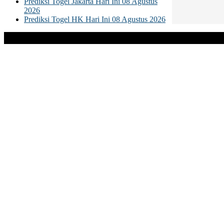
Prediksi Togel Jakarta Hari Ini 08 Agustus
2026
Prediksi Togel HK Hari Ini 08 Agustus 2026
Prediksi Togel, Data Live Keluaran Terbaru, Syair Togel Akurat © 2