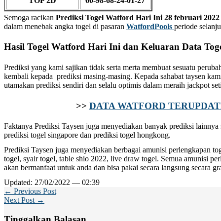
TOP 2D
60-98-68-24-01-27
Semoga racikan
Prediksi Togel Watford Hari Ini 28 februari 202
dalam menebak angka togel di pasaran
WatfordPools
periode selanju
Hasil Togel Watford Hari Ini dan Keluaran Data Tog
Prediksi yang kami sajikan tidak serta merta membuat sesuatu peruba
kembali kepada prediksi masing-masing. Kepada sahabat taysen kami
utamakan prediksi sendiri dan selalu optimis dalam meraih jackpot se
>>
DATA WATFORD TERUPDAT
Faktanya Prediksi Taysen juga menyediakan banyak prediksi lainnya se
prediksi togel singapore dan prediksi togel hongkong.
Prediksi Taysen juga menyediakan berbagai amunisi perlengkapan togel
togel, syair togel, table shio 2022, live draw togel. Semua amunisi pe
akan bermanfaat untuk anda dan bisa pakai secara langsung secara grat
Updated: 27/02/2022 — 02:39
← Previous Post
Next Post →
Tinggalkan Balasan