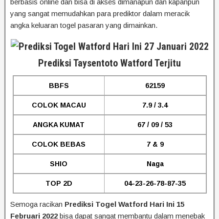
berbasis online dan bisa di akses dimanapun dan kapanpun
yang sangat memudahkan para prediktor dalam meracik
angka keluaran togel pasaran yang dimainkan.
Prediksi Taysentoto Watford Terjitu
BBFS
62159
COLOK MACAU
7.9 / 3.4
ANGKA KUMAT
67 / 09 / 53
COLOK BEBAS
7 & 9
SHIO
Naga
TOP 2D
04-23-26-78-87-35
Semoga racikan
Prediksi Togel Watford Hari Ini 15
Februari 2022
bisa dapat sangat membantu dalam menebak