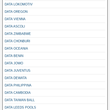
DATA LOKOMOTIV
DATA OREGON
DATA VIENNA
DATA ASCOLI
DATA ZIMBABWE
DATA CHONBURI
DATA OCEANIA
DATA BENIN
DATA JOWO
DATA JUVENTUS
DATA DEWATA
DATA PHILIPPINA
DATA CAMBODIA
DATA TAIWAN BALL
DATA LEEDS POOLS