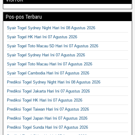
Pos-pos Terbaru
Syair Togel Sydney Night Hari Ini 08 Agustus 2026
Syair Togel HK Hari Ini 07 Agustus 2026
Syair Togel Toto Macau 5D Hari Ini 07 Agustus 2026
Syair Togel Sydney Hari Ini 07 Agustus 2026
Syair Togel Toto Macau Hari Ini 07 Agustus 2026
Syair Togel Cambodia Hari Ini 07 Agustus 2026
Prediksi Togel Sydney Night Hari Ini 08 Agustus 2026
Prediksi Togel Jakarta Hari Ini 07 Agustus 2026
Prediksi Togel HK Hari Ini 07 Agustus 2026
Prediksi Togel Taiwan Hari Ini 07 Agustus 2026
Prediksi Togel Japan Hari Ini 07 Agustus 2026
Prediksi Togel Sunda Hari Ini 07 Agustus 2026