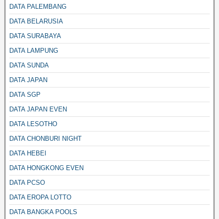
DATA PALEMBANG
DATA BELARUSIA
DATA SURABAYA
DATA LAMPUNG
DATA SUNDA
DATA JAPAN
DATA SGP
DATA JAPAN EVEN
DATA LESOTHO
DATA CHONBURI NIGHT
DATA HEBEI
DATA HONGKONG EVEN
DATA PCSO
DATA EROPA LOTTO
DATA BANGKA POOLS