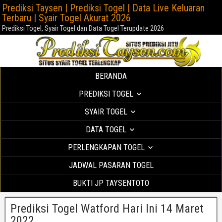
Prediksi Taysen | Prediksi Togel | Data Live Keluaran
Terbaru | Syair Togel Akurat 2026
Prediksi Togel, Syair Togel dan Data Togel Terupdate 2026
BERANDA
PREDIKSI TOGEL
SYAIR TOGEL
DATA TOGEL
PERLENGKAPAN TOGEL
JADWAL PASARAN TOGEL
BUKTI JP TAYSENTOTO
Prediksi Togel Watford Hari Ini 14 Maret
2022