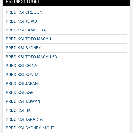
PREDIKSI TOGEL
PREDIKSI OREGON
PREDIKSI JOWO
PREDIKSI CAMBODIA
PREDIKSI TOTO MACAU
PREDIKSI SYDNEY
PREDIKSI TOTO MACAU 5D
PREDIKSI CHINA
PREDIKSI SUNDA
PREDIKSI JAPAN
PREDIKSI SGP
PREDIKSI TAIWAN
PREDIKSI HK
PREDIKSI JAKARTA
PREDIKSI SYDNEY NIGHT