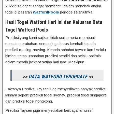
2022
bisa dapat sangat membantu dalam menebak angka
togel di pasaran
WatfordPools
periode selanjutnya.
Hasil Togel Watford Hari Ini dan Keluaran Data
Togel Watford Pools
Prediksi yang kami sajikan tidak serta merta membuat
sesuatu perubahan, semua juga harus kembali kepada
prediksi masing-masing. Kepada sahabat taysen kami selalu
himbau tetap utamakan prediksi sendiri dan selalu optimis
dalam meraih jackpot setiap hari nya. Meskipun.
>>
DATA WATFORD TERUPDATE
<<
Faktanya Prediksi Taysen juga menyediakan banyak prediksi
lainnya seperti prediksi togel sydney, prediksi togel singapore
dan prediksi togel hongkong.
Prediksi Taysen juga menyediakan berbagai amunisi