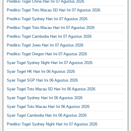
Prediksi Togel China Hari Ini 07 Agustus 2026
Prediksi Togel Toto Macau 5D Hari Ini 07 Agustus 2026
Prediksi Togel Sydney Hari Ini 07 Agustus 2026
Prediksi Togel Toto Macau Hari Ini 07 Agustus 2026
Prediksi Togel Cambodia Hari Ini 07 Agustus 2026
Prediksi Togel Jowo Hari Ini 07 Agustus 2026
Prediksi Togel Oregon Hari Ini 07 Agustus 2026
Syair Togel Sydney Night Hari Ini 07 Agustus 2026
Syair Togel HK Hari Ini 06 Agustus 2026
Syair Togel SGP Hari Ini 06 Agustus 2026
Syair Togel Toto Macau 5D Hari Ini 06 Agustus 2026
Syair Togel Sydney Hari Ini 06 Agustus 2026
Syair Togel Toto Macau Hari Ini 06 Agustus 2026
Syair Togel Cambodia Hari Ini 06 Agustus 2026
Prediksi Togel Sydney Night Hari Ini 07 Agustus 2026