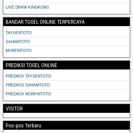
LIVE DRAW KINGKONG
BANDAR TOGEL ONLINE TERPERCAYA
TAYSENTOTO
SAHAMTOTO
MORFINTOTO
PREDIKSI TOGEL ONLINE
PREDIKSI TAYSENTOTO
PREDIKSI SAHAMTOTO
PREDIKSI MORFINTOTO
VISITOR
Pos-pos Terbaru