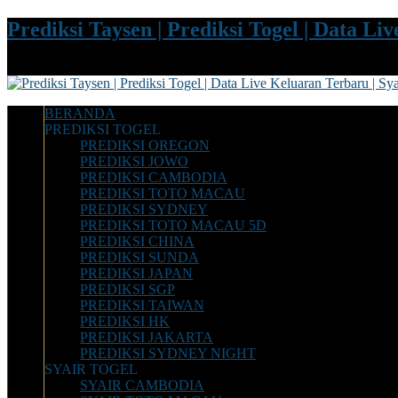
Prediksi Taysen | Prediksi Togel | Data Li
Prediksi Togel, Syair Togel dan Data Togel Terupdate 2026
BERANDA
PREDIKSI TOGEL
PREDIKSI OREGON
PREDIKSI JOWO
PREDIKSI CAMBODIA
PREDIKSI TOTO MACAU
PREDIKSI SYDNEY
PREDIKSI TOTO MACAU 5D
PREDIKSI CHINA
PREDIKSI SUNDA
PREDIKSI JAPAN
PREDIKSI SGP
PREDIKSI TAIWAN
PREDIKSI HK
PREDIKSI JAKARTA
PREDIKSI SYDNEY NIGHT
SYAIR TOGEL
SYAIR CAMBODIA