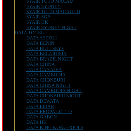
SYAIR TOTO MACAU
SYAIR SYDNEY
SYAIR TOTO MACAU 5D
SYAIR SGP
SYAIR HK
SYAIR SYDNEY NIGHT
DATA TOGEL
DATA ASCOLI
DATA BENIN
DATA BULLSEYE
DATA BELARUSIA
DATA BRAZIL NIGHT
DATA CHINA
DATA CANADIA
DATA CAMBODIA
DATA CHONBURI
DATA CHINA NIGHT
DATA CAMBODIA NIGHT
DATA CHONBURI NIGHT
DATA DEWATA
DATA EIBAR
DATA EROPA LOTTO
DATA GABON
DATA HK
DATA KING KONG POOLS