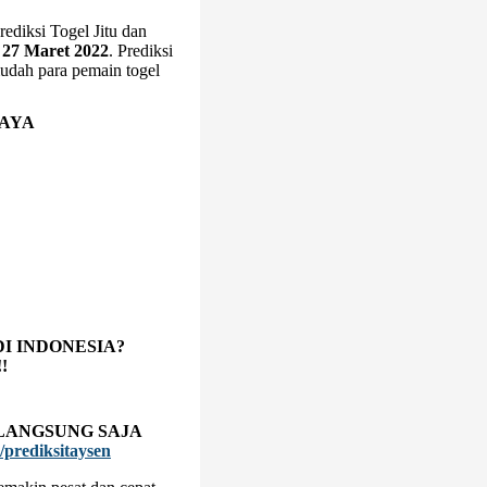
rediksi Togel Jitu dan
 27 Maret 2022
. Prediksi
udah para pemain togel
AYA
DI INDONESIA?
!
 LANGSUNG SAJA
e/prediksitaysen