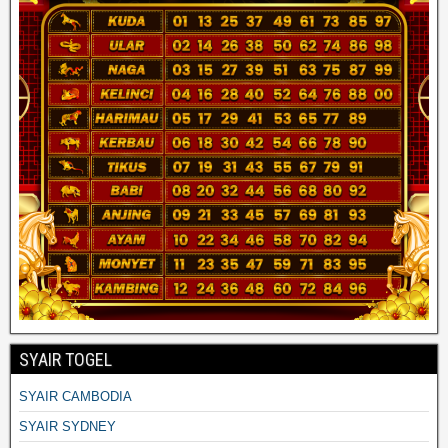
SYAIR TOGEL
SYAIR CAMBODIA
SYAIR SYDNEY