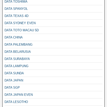
DATA TOSHIMA
DATA SPANYOL
DATA TEXAS 4D
DATA SYDNEY EVEN
DATA TOTO MACAU 5D
DATA CHINA
DATA PALEMBANG
DATA BELARUSIA
DATA SURABAYA
DATA LAMPUNG
DATA SUNDA
DATA JAPAN
DATA SGP
DATA JAPAN EVEN
DATA LESOTHO