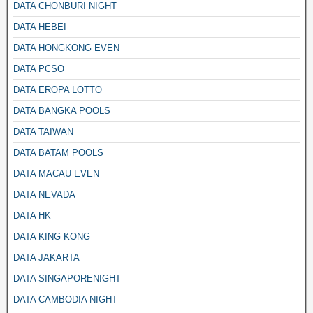
DATA CHONBURI NIGHT
DATA HEBEI
DATA HONGKONG EVEN
DATA PCSO
DATA EROPA LOTTO
DATA BANGKA POOLS
DATA TAIWAN
DATA BATAM POOLS
DATA MACAU EVEN
DATA NEVADA
DATA HK
DATA KING KONG
DATA JAKARTA
DATA SINGAPORENIGHT
DATA CAMBODIA NIGHT