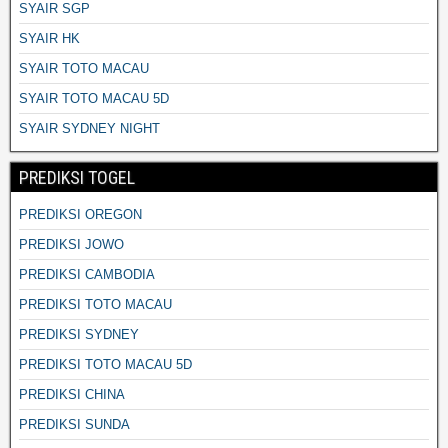
SYAIR SGP
SYAIR HK
SYAIR TOTO MACAU
SYAIR TOTO MACAU 5D
SYAIR SYDNEY NIGHT
PREDIKSI TOGEL
PREDIKSI OREGON
PREDIKSI JOWO
PREDIKSI CAMBODIA
PREDIKSI TOTO MACAU
PREDIKSI SYDNEY
PREDIKSI TOTO MACAU 5D
PREDIKSI CHINA
PREDIKSI SUNDA