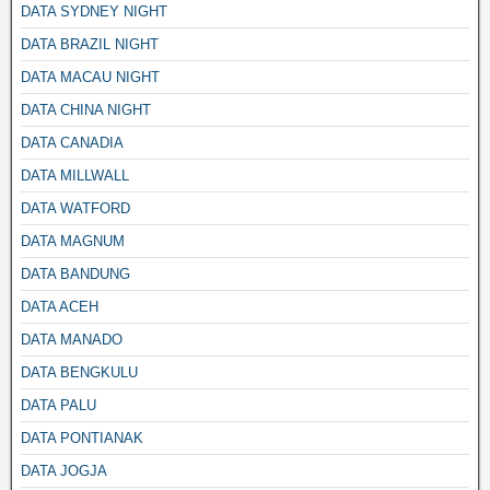
DATA SYDNEY NIGHT
DATA BRAZIL NIGHT
DATA MACAU NIGHT
DATA CHINA NIGHT
DATA CANADIA
DATA MILLWALL
DATA WATFORD
DATA MAGNUM
DATA BANDUNG
DATA ACEH
DATA MANADO
DATA BENGKULU
DATA PALU
DATA PONTIANAK
DATA JOGJA