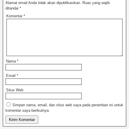
Alamat email Anda tidak akan dipublikasikan.
Ruas yang wajib
ditandai
*
Komentar
*
Nama
*
Email
*
Situs Web
Simpan nama, email, dan situs web saya pada peramban ini untuk
komentar saya berikutnya.