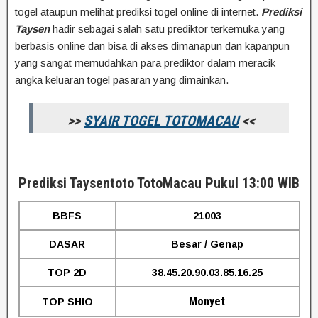
togel ataupun melihat prediksi togel online di internet.
Prediksi
Taysen
hadir sebagai salah satu prediktor terkemuka yang
berbasis online dan bisa di akses dimanapun dan kapanpun
yang sangat memudahkan para prediktor dalam meracik
angka keluaran togel pasaran yang dimainkan.
>>
SYAIR TOGEL TOTOMACAU
<<
Prediksi Taysentoto TotoMacau Pukul 13:00 WIB
BBFS
21003
DASAR
Besar / Genap
TOP 2D
38.45.20.90.03.85.16.25
Monyet
TOP SHIO