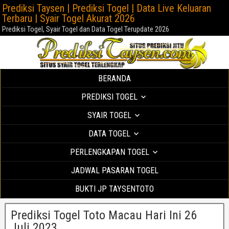
Prediksi Taysen | Prediksi Togel | Data Live Keluaran
Terbaru | Syair Togel Akurat 2026
Prediksi Togel, Syair Togel dan Data Togel Terupdate 2026
BERANDA
PREDIKSI TOGEL
SYAIR TOGEL
DATA TOGEL
PERLENGKAPAN TOGEL
JADWAL PASARAN TOGEL
BUKTI JP TAYSENTOTO
Prediksi Togel Toto Macau Hari Ini 26
Juli 2023