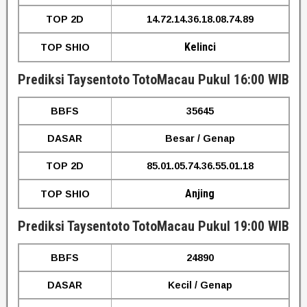
TOP 2D
14.72.14.36.18.08.74.89
Kelinci
TOP SHIO
Prediksi Taysentoto TotoMacau Pukul 16:00 WIB
BBFS
35645
DASAR
Besar / Genap
TOP 2D
85.01.05.74.36.55.01.18
Anjing
TOP SHIO
Prediksi Taysentoto TotoMacau Pukul 19:00 WIB
BBFS
24890
DASAR
Kecil / Genap