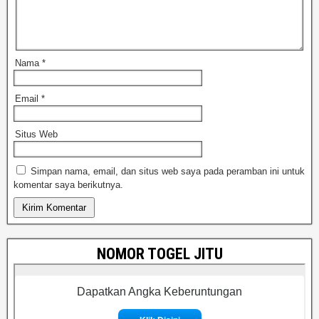
Nama
*
Email
*
Situs Web
Simpan nama, email, dan situs web saya pada peramban ini untuk
komentar saya berikutnya.
NOMOR TOGEL JITU