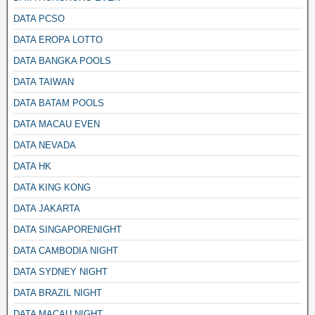
DATA PCSO
DATA EROPA LOTTO
DATA BANGKA POOLS
DATA TAIWAN
DATA BATAM POOLS
DATA MACAU EVEN
DATA NEVADA
DATA HK
DATA KING KONG
DATA JAKARTA
DATA SINGAPORENIGHT
DATA CAMBODIA NIGHT
DATA SYDNEY NIGHT
DATA BRAZIL NIGHT
DATA MACAU NIGHT