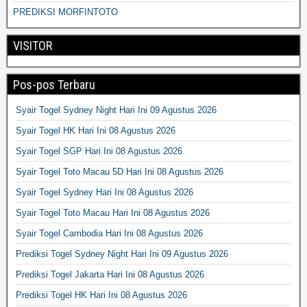
PREDIKSI MORFINTOTO
VISITOR
Pos-pos Terbaru
Syair Togel Sydney Night Hari Ini 09 Agustus 2026
Syair Togel HK Hari Ini 08 Agustus 2026
Syair Togel SGP Hari Ini 08 Agustus 2026
Syair Togel Toto Macau 5D Hari Ini 08 Agustus 2026
Syair Togel Sydney Hari Ini 08 Agustus 2026
Syair Togel Toto Macau Hari Ini 08 Agustus 2026
Syair Togel Cambodia Hari Ini 08 Agustus 2026
Prediksi Togel Sydney Night Hari Ini 09 Agustus 2026
Prediksi Togel Jakarta Hari Ini 08 Agustus 2026
Prediksi Togel HK Hari Ini 08 Agustus 2026