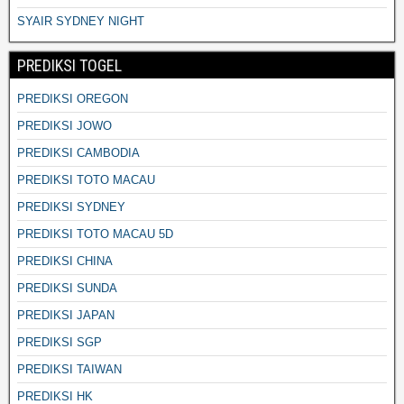
SYAIR SYDNEY NIGHT
PREDIKSI TOGEL
PREDIKSI OREGON
PREDIKSI JOWO
PREDIKSI CAMBODIA
PREDIKSI TOTO MACAU
PREDIKSI SYDNEY
PREDIKSI TOTO MACAU 5D
PREDIKSI CHINA
PREDIKSI SUNDA
PREDIKSI JAPAN
PREDIKSI SGP
PREDIKSI TAIWAN
PREDIKSI HK