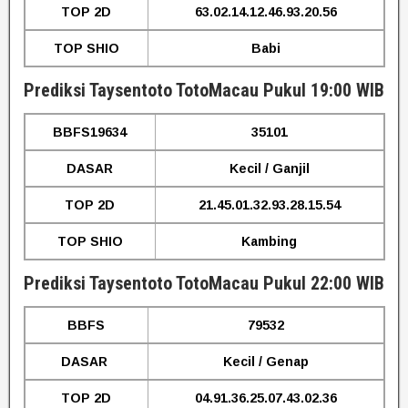
TOP 2D
63.02.14.12.46.93.20.56
TOP SHIO
Babi
Prediksi Taysentoto TotoMacau Pukul 19:00 WIB
BBFS19634
35101
DASAR
Kecil / Ganjil
TOP 2D
21.45.01.32.93.28.15.54
TOP SHIO
Kambing
Prediksi Taysentoto TotoMacau Pukul 22:00 WIB
BBFS
79532
DASAR
Kecil / Genap
TOP 2D
04.91.36.25.07.43.02.36