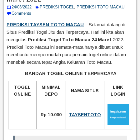
24/03/2022
PREDIKSI TOGEL
,
PREDIKSI TOTO MACAU
Comments
PREDIKSI TAYSEN TOTO MACAU
– Selamat datang di
Situs Prediksi Togel Jitu dan Terpercaya. Hari ini kita akan
mengulas
Prediksi Togel Toto Macau 24 Maret
2022.
Prediksi Toto Macau ini semata-mata hanya dibuat untuk
membantu mempermudah para pemain togel online dalam
menebak secara tepat Angka Keluaran Toto Macau.
BANDAR TOGEL ONLINE TERPERCAYA
TOGEL
MINIMAL
LINK
NAMA SITUS
ONLINE
DEPO
LOGIN
Rp 10.000
TAYSENTOTO