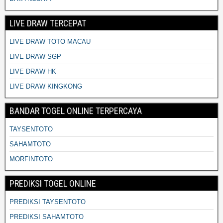
LIVE DRAW TERCEPAT
LIVE DRAW TOTO MACAU
LIVE DRAW SGP
LIVE DRAW HK
LIVE DRAW KINGKONG
BANDAR TOGEL ONLINE TERPERCAYA
TAYSENTOTO
SAHAMTOTO
MORFINTOTO
PREDIKSI TOGEL ONLINE
PREDIKSI TAYSENTOTO
PREDIKSI SAHAMTOTO