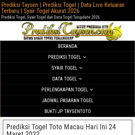
Prediksi Taysen | Prediksi Togel | Data Live Keluaran
Terbaru | Syair Togel Akurat 2026
Prediksi Togel, Syair Togel dan Data Togel Terupdate 2026
BERANDA
PREDIKSI TOGEL
SYAIR TOGEL
DATA TOGEL
PERLENGKAPAN TOGEL
JADWAL PASARAN TOGEL
BUKTI JP TAYSENTOTO
Prediksi Togel Toto Macau Hari Ini 24
Maret 2022