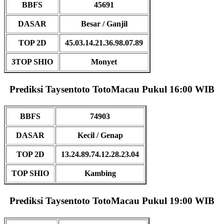
BBFS
45691
DASAR
Besar / Ganjil
TOP 2D
45.03.14.21.36.98.07.89
3TOP SHIO
Monyet
Prediksi Taysentoto TotoMacau Pukul 16:00 WIB
BBFS
74903
DASAR
Kecil / Genap
TOP 2D
13.24.89.74.12.28.23.04
TOP SHIO
Kambing
Prediksi Taysentoto TotoMacau Pukul 19:00 WIB