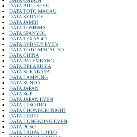
DATA GABON
DATA BULLSEYE
DATA TOTO MACAU
DATA SYDNEY
DATA JAMBI
DATA TOSHIMA
DATA SPANYOL
DATA TEXAS 4D
DATA SYDNEY EVEN
DATA TOTO MACAU 5D
DATA CHINA
DATA PALEMBANG
DATA BELARUSIA
DATA SURABAYA
DATA LAMPUNG
DATA SUNDA
DATA JAPAN
DATA SGP
DATA JAPAN EVEN
DATA LESOTHO
DATA CHONBURI NIGHT
DATA HEBEI
DATA HONGKONG EVEN
DATA PCSO
DATA EROPA LOTTO