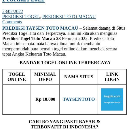
23/02/2022
PREDIKSI TOGEL
,
PREDIKSI TOTO MACAU
Comments
PREDIKSI TAYSEN TOTO MACAU
– Selamat datang di Situs
Prediksi Togel Jitu dan Terpercaya. Hari ini kita akan mengulas
Prediksi Togel Toto Macau 23
Februari 2022. Prediksi Toto
Macau ini semata-mata hanya dibuat untuk membantu
mempermudah para pemain togel online dalam menebak secara
tepat Angka Keluaran Toto Macau.
BANDAR TOGEL ONLINE TERPERCAYA
TOGEL
MINIMAL
LINK
NAMA SITUS
ONLINE
DEPO
LOGIN
Rp 10.000
TAYSENTOTO
CARI BO YANG PASTI BAYAR &
TERBONAFIT DI INDONESIA?