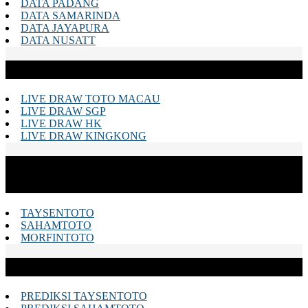
DATA PADANG
DATA SAMARINDA
DATA JAYAPURA
DATA NUSATT
LIVE DRAW TERCEPAT
LIVE DRAW TOTO MACAU
LIVE DRAW SGP
LIVE DRAW HK
LIVE DRAW KINGKONG
BANDAR TOGEL ONLINE
TERPERCAYA
TAYSENTOTO
SAHAMTOTO
MORFINTOTO
PREDIKSI TOGEL ONLINE
PREDIKSI TAYSENTOTO