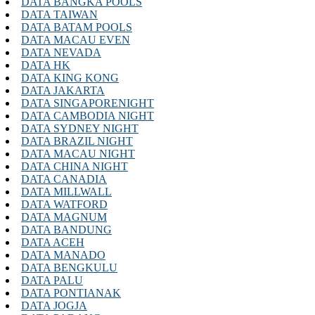
DATA BANGKA POOLS
DATA TAIWAN
DATA BATAM POOLS
DATA MACAU EVEN
DATA NEVADA
DATA HK
DATA KING KONG
DATA JAKARTA
DATA SINGAPORENIGHT
DATA CAMBODIA NIGHT
DATA SYDNEY NIGHT
DATA BRAZIL NIGHT
DATA MACAU NIGHT
DATA CHINA NIGHT
DATA CANADIA
DATA MILLWALL
DATA WATFORD
DATA MAGNUM
DATA BANDUNG
DATA ACEH
DATA MANADO
DATA BENGKULU
DATA PALU
DATA PONTIANAK
DATA JOGJA