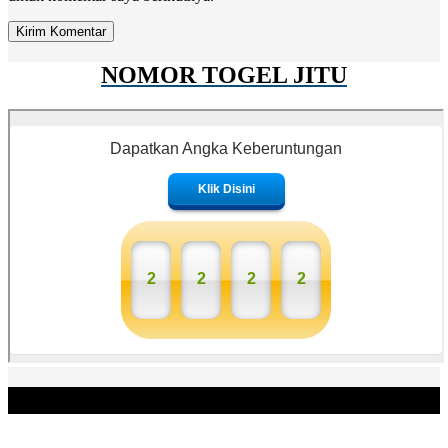
NOMOR TOGEL JITU
TABEL SHIO 2026