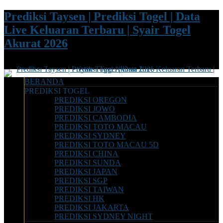
Prediksi Taysen | Prediksi Togel | Data
Live Keluaran Terbaru | Syair Togel
Akurat 2026
Prediksi Togel, Syair Togel dan Data Togel Terupdate 2026
BERANDA
PREDIKSI TOGEL
PREDIKSI OREGON
PREDIKSI JOWO
PREDIKSI CAMBODIA
PREDIKSI TOTO MACAU
PREDIKSI SYDNEY
PREDIKSI TOTO MACAU 5D
PREDIKSI CHINA
PREDIKSI SUNDA
PREDIKSI JAPAN
PREDIKSI SGP
PREDIKSI TAIWAN
PREDIKSI HK
PREDIKSI JAKARTA
PREDIKSI SYDNEY NIGHT