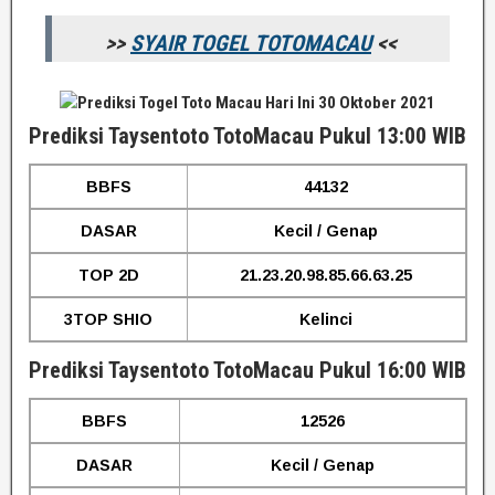
>>
SYAIR TOGEL TOTOMACAU
<<
Prediksi Taysentoto TotoMacau Pukul 13:00 WIB
BBFS
44132
DASAR
Kecil / Genap
TOP 2D
21.23.20.98.85.66.63.25
3TOP SHIO
Kelinci
Prediksi Taysentoto TotoMacau Pukul 16:00 WIB
BBFS
12526
DASAR
Kecil / Genap