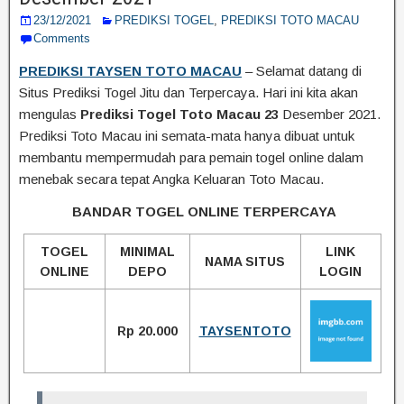
23/12/2021
PREDIKSI TOGEL
,
PREDIKSI TOTO MACAU
Comments
PREDIKSI TAYSEN TOTO MACAU
– Selamat datang di
Situs Prediksi Togel Jitu dan Terpercaya. Hari ini kita akan
mengulas
Prediksi Togel Toto Macau 23
Desember 2021.
Prediksi Toto Macau ini semata-mata hanya dibuat untuk
membantu mempermudah para pemain togel online dalam
menebak secara tepat Angka Keluaran Toto Macau.
BANDAR TOGEL ONLINE TERPERCAYA
TOGEL
MINIMAL
LINK
NAMA SITUS
ONLINE
DEPO
LOGIN
Rp 20.000
TAYSENTOTO