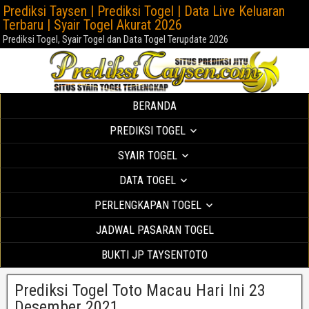
Prediksi Taysen | Prediksi Togel | Data Live Keluaran
Terbaru | Syair Togel Akurat 2026
Prediksi Togel, Syair Togel dan Data Togel Terupdate 2026
BERANDA
PREDIKSI TOGEL
SYAIR TOGEL
DATA TOGEL
PERLENGKAPAN TOGEL
JADWAL PASARAN TOGEL
BUKTI JP TAYSENTOTO
Prediksi Togel Toto Macau Hari Ini 23
Desember 2021