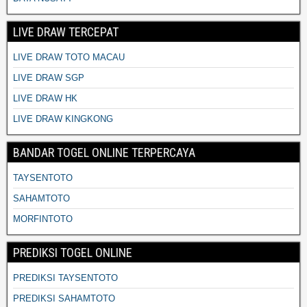
LIVE DRAW TERCEPAT
LIVE DRAW TOTO MACAU
LIVE DRAW SGP
LIVE DRAW HK
LIVE DRAW KINGKONG
BANDAR TOGEL ONLINE TERPERCAYA
TAYSENTOTO
SAHAMTOTO
MORFINTOTO
PREDIKSI TOGEL ONLINE
PREDIKSI TAYSENTOTO
PREDIKSI SAHAMTOTO