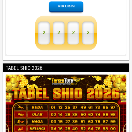
TABEL SHIO 2026