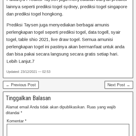
lainnya seperti prediksi togel sydney, prediksi togel singapore
dan prediksi togel hongkong.
Prediksi Taysen juga menyediakan berbagai amunis
perlengkapan togel seperti prediksi togel, data togell, syair
togel, table shio 2021, live draw togel. Semua amunisi
perlengkapan togel ini pastinya akan bermanfaat untuk anda
dan bisa pakai secara langsung secara gratis setiap hari.
Lebih Lanjut.7
Updated: 23/12/2021 — 02:53
← Previous Post
Next Post →
Tinggalkan Balasan
Alamat email Anda tidak akan dipublikasikan.
Ruas yang wajib
ditandai
*
Komentar
*