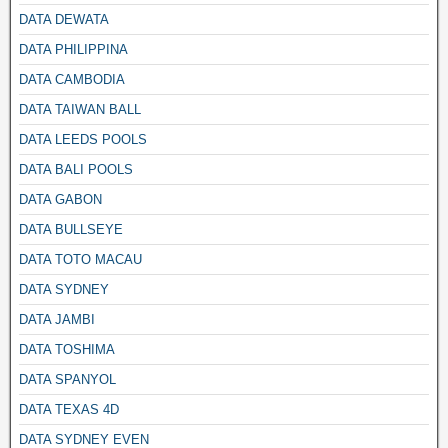
DATA DEWATA
DATA PHILIPPINA
DATA CAMBODIA
DATA TAIWAN BALL
DATA LEEDS POOLS
DATA BALI POOLS
DATA GABON
DATA BULLSEYE
DATA TOTO MACAU
DATA SYDNEY
DATA JAMBI
DATA TOSHIMA
DATA SPANYOL
DATA TEXAS 4D
DATA SYDNEY EVEN