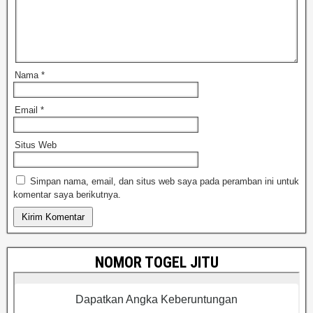
Nama
*
Email
*
Situs Web
Simpan nama, email, dan situs web saya pada peramban ini untuk
komentar saya berikutnya.
NOMOR TOGEL JITU