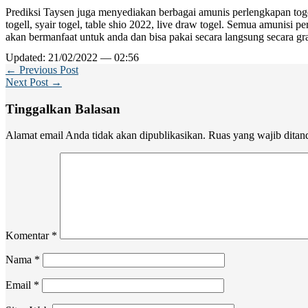
Prediksi Taysen juga menyediakan berbagai amunis perlengkapan togel 
togell, syair togel, table shio 2022, live draw togel. Semua amunisi pe
akan bermanfaat untuk anda dan bisa pakai secara langsung secara grat
Updated: 21/02/2022 — 02:56
← Previous Post
Next Post →
Tinggalkan Balasan
Alamat email Anda tidak akan dipublikasikan.
Ruas yang wajib ditan
Komentar
*
Nama
*
Email
*