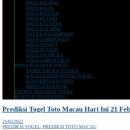
DATA PADANG
DATA JOGJA
DATA BANTEN
DATA BETAWI
DATA KALTARA
DATA KALTENG
DATA BANJARMASIN
DATA GORONTALO
DATA NUSATT
DATA NUSATB
DATA JAYAPURA
DATA GORONTALO
PERLENGKAPAN TOGEL
TABEL ANGKA TAYSEN
KALKULATOR INVEST TOGEL
KONVERSI SGP TOTO
BBFS GENERATOR
JADWAL PASARAN TOGEL
BUKTI JP TAYSENTOTO
Prediksi Togel Toto Macau Hari Ini 21 Fe
21/02/2022
PREDIKSI TOGEL
,
PREDIKSI TOTO MACAU