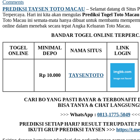
Comments
PREDIKSI TAYSEN TOTO MACAU
– Selamat datang di Situs P
Terpercaya. Hari ini kita akan mengulas
Prediksi Togel Toto Macau
Toto Macau ini semata-mata hanya dibuat untuk membantu memperm
online dalam menebak secara tepat Angka Keluaran Toto Macau.
BANDAR TOGEL ONLINE TERPERC
TOGEL
MINIMAL
LINK
NAMA SITUS
ONLINE
DEPO
LOGIN
Rp 10.000
TAYSENTOTO
CARI BO YANG PASTI BAYAR & TERBONAFIT 
BISA TANYA & CHAT LANGSUNG!
>>>
WhatsApp :
0813-1775-5049
<<<
PREDIKSI SETIAP HARI? RESULT TERUPDATE?
IKUTI GRUP PREDIKSI TAYSEN >>>
https://t.m