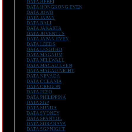
DATA HEBEI
DATA HONGKONG EVEN
DATA JOWO
DATA JAPAN
DATA BALI
DATA JAKARTA
DATA JUVENTUS
DATA JAPAN EVEN
DATA LEEDS
DATA LESOTHO
DATA MAGNUM
DATA MILLWALL
DATA MACAU EVEN
DATA MACAU NIGHT
DATA NEVADA
DATA OCEANIA
DATA OREGON
DATA PCSO
DATA PHILIPPINA
DATA SGP
DATA SUNDA
DATA SYDNEY
DATA SPANYOL
DATA SURABAYA
DATA SGP NIGHT