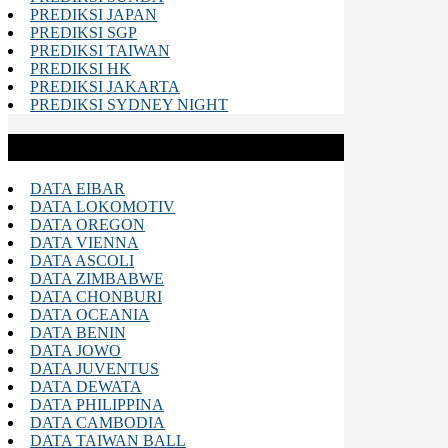
PREDIKSI JAPAN
PREDIKSI SGP
PREDIKSI TAIWAN
PREDIKSI HK
PREDIKSI JAKARTA
PREDIKSI SYDNEY NIGHT
DATA TOGEL
DATA EIBAR
DATA LOKOMOTIV
DATA OREGON
DATA VIENNA
DATA ASCOLI
DATA ZIMBABWE
DATA CHONBURI
DATA OCEANIA
DATA BENIN
DATA JOWO
DATA JUVENTUS
DATA DEWATA
DATA PHILIPPINA
DATA CAMBODIA
DATA TAIWAN BALL