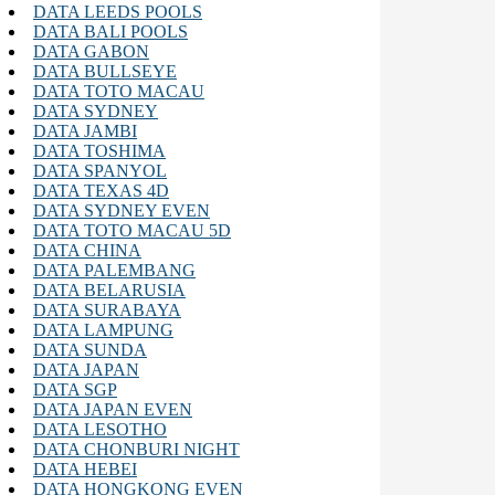
DATA LEEDS POOLS
DATA BALI POOLS
DATA GABON
DATA BULLSEYE
DATA TOTO MACAU
DATA SYDNEY
DATA JAMBI
DATA TOSHIMA
DATA SPANYOL
DATA TEXAS 4D
DATA SYDNEY EVEN
DATA TOTO MACAU 5D
DATA CHINA
DATA PALEMBANG
DATA BELARUSIA
DATA SURABAYA
DATA LAMPUNG
DATA SUNDA
DATA JAPAN
DATA SGP
DATA JAPAN EVEN
DATA LESOTHO
DATA CHONBURI NIGHT
DATA HEBEI
DATA HONGKONG EVEN