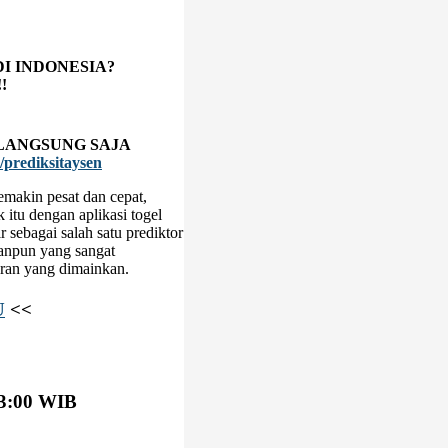
DI INDONESIA?
!
 LANGSUNG SAJA
e/prediksitaysen
makin pesat dan cepat,
 itu dengan aplikasi togel
r sebagai salah satu prediktor
panpun yang sangat
aran yang dimainkan.
U
<<
13:00 WIB