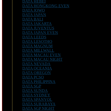
DATA HEBEI
DATA HONGKONG EVEN
DATA JOWO
DATA JAPAN
DATA BALI
DATA JAKARTA
DATA JUVENTUS
DATA JAPAN EVEN
DATA LEEDS
DATA LESOTHO
DATA MAGNUM
DATA MILLWALL
DATA MACAU EVEN
DATA MACAU NIGHT
DATA NEVADA
DATA OCEANIA
DATA OREGON
DATA PCSO
DATA PHILIPPINA
DATA SGP
DATA SUNDA
DATA SYDNEY
DATA SPANYOL
DATA SURABAYA
DATA SGP NIGHT