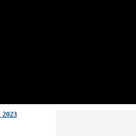
i 2023