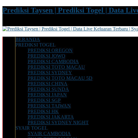
Prediksi Taysen | Prediksi Togel | Data Li
Prediksi Togel, Syair Togel dan Data Togel Terupdate 2026
BERANDA
PREDIKSI TOGEL
PREDIKSI OREGON
PREDIKSI JOWO
PREDIKSI CAMBODIA
PREDIKSI TOTO MACAU
PREDIKSI SYDNEY
PREDIKSI TOTO MACAU 5D
PREDIKSI CHINA
PREDIKSI SUNDA
PREDIKSI JAPAN
PREDIKSI SGP
PREDIKSI TAIWAN
PREDIKSI HK
PREDIKSI JAKARTA
PREDIKSI SYDNEY NIGHT
SYAIR TOGEL
SYAIR CAMBODIA