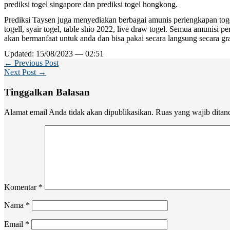
prediksi togel singapore dan prediksi togel hongkong.
Prediksi Taysen juga menyediakan berbagai amunis perlengkapan togel 
togell, syair togel, table shio 2022, live draw togel. Semua amunisi pe
akan bermanfaat untuk anda dan bisa pakai secara langsung secara grat
Updated: 15/08/2023 — 02:51
← Previous Post
Next Post →
Tinggalkan Balasan
Alamat email Anda tidak akan dipublikasikan.
Ruas yang wajib ditan
Komentar
*
Nama
*
Email
*