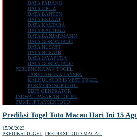
DATA PADANG
DATA JOGJA
DATA BANTEN
DATA BETAWI
DATA KALTARA
DATA KALTENG
DATA BANJARMASIN
DATA GORONTALO
DATA NUSATT
DATA NUSATB
DATA JAYAPURA
DATA GORONTALO
PERLENGKAPAN TOGEL
TABEL ANGKA TAYSEN
KALKULATOR INVEST TOGEL
KONVERSI SGP TOTO
BBFS GENERATOR
JADWAL PASARAN TOGEL
BUKTI JP TAYSENTOTO
Prediksi Togel Toto Macau Hari Ini 15 Ag
15/08/2023
PREDIKSI TOGEL
,
PREDIKSI TOTO MACAU