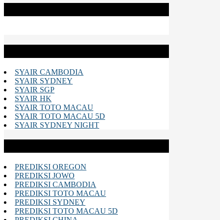
TABEL SHIO 2026
SYAIR TOGEL
SYAIR CAMBODIA
SYAIR SYDNEY
SYAIR SGP
SYAIR HK
SYAIR TOTO MACAU
SYAIR TOTO MACAU 5D
SYAIR SYDNEY NIGHT
PREDIKSI TOGEL
PREDIKSI OREGON
PREDIKSI JOWO
PREDIKSI CAMBODIA
PREDIKSI TOTO MACAU
PREDIKSI SYDNEY
PREDIKSI TOTO MACAU 5D
PREDIKSI CHINA