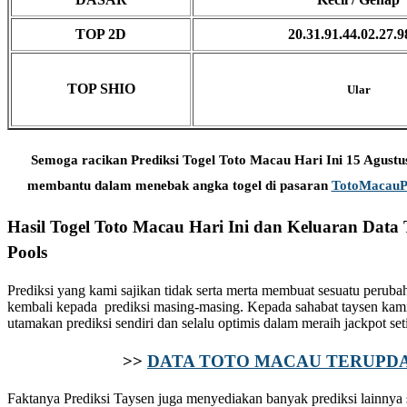
TOP 2D
20.31.91.44.02.27.9
TOP SHIO
Ular
Semoga racikan
Prediksi Togel Toto Macau Hari Ini 15 Agustu
membantu dalam menebak angka togel di pasaran
TotoMacauP
Hasil Togel Toto Macau Hari Ini dan Keluaran Data
Pools
Prediksi yang kami sajikan tidak serta merta membuat sesuatu peruba
kembali kepada prediksi masing-masing. Kepada sahabat taysen kami
utamakan prediksi sendiri dan selalu optimis dalam meraih jackpot set
>>
DATA TOTO MACAU TERUPD
Faktanya Prediksi Taysen juga menyediakan banyak prediksi lainnya se