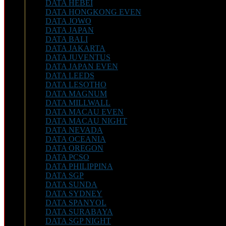
DATA HEBEI
DATA HONGKONG EVEN
DATA JOWO
DATA JAPAN
DATA BALI
DATA JAKARTA
DATA JUVENTUS
DATA JAPAN EVEN
DATA LEEDS
DATA LESOTHO
DATA MAGNUM
DATA MILLWALL
DATA MACAU EVEN
DATA MACAU NIGHT
DATA NEVADA
DATA OCEANIA
DATA OREGON
DATA PCSO
DATA PHILIPPINA
DATA SGP
DATA SUNDA
DATA SYDNEY
DATA SPANYOL
DATA SURABAYA
DATA SGP NIGHT