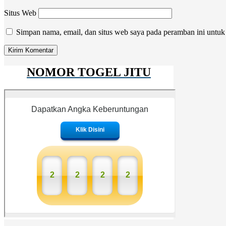
Situs Web
Simpan nama, email, dan situs web saya pada peramban ini untuk
NOMOR TOGEL JITU