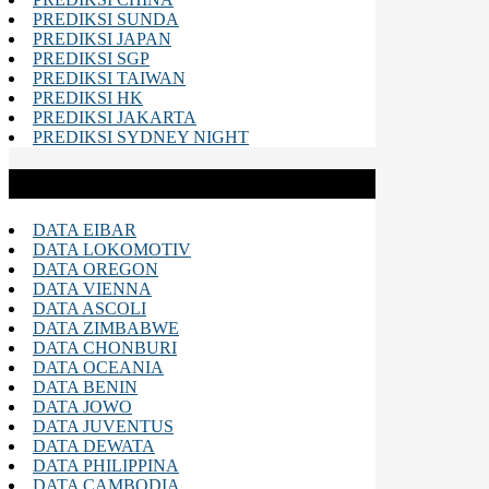
PREDIKSI SUNDA
PREDIKSI JAPAN
PREDIKSI SGP
PREDIKSI TAIWAN
PREDIKSI HK
PREDIKSI JAKARTA
PREDIKSI SYDNEY NIGHT
DATA TOGEL
DATA EIBAR
DATA LOKOMOTIV
DATA OREGON
DATA VIENNA
DATA ASCOLI
DATA ZIMBABWE
DATA CHONBURI
DATA OCEANIA
DATA BENIN
DATA JOWO
DATA JUVENTUS
DATA DEWATA
DATA PHILIPPINA
DATA CAMBODIA