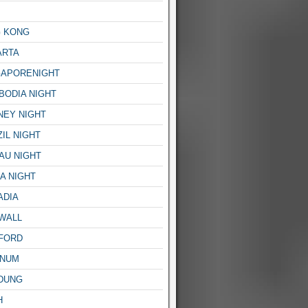
G KONG
ARTA
GAPORENIGHT
BODIA NIGHT
NEY NIGHT
IL NIGHT
AU NIGHT
A NIGHT
ADIA
LWALL
FORD
GNUM
DUNG
H