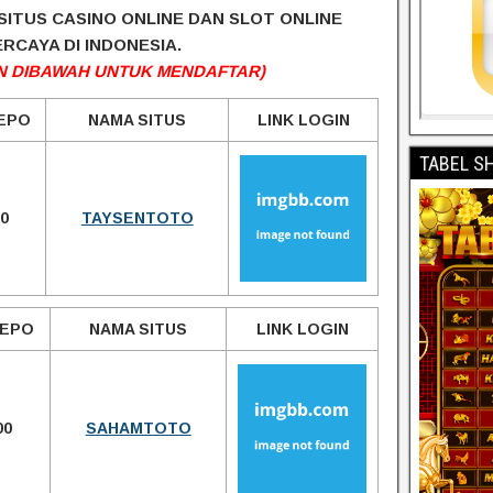
SITUS CASINO ONLINE DAN SLOT ONLINE
RCAYA DI INDONESIA.
IN DIBAWAH UNTUK MENDAFTAR)
DEPO
NAMA SITUS
LINK LOGIN
TABEL SH
00
TAYSENTOTO
DEPO
NAMA SITUS
LINK LOGIN
00
SAHAMTOTO