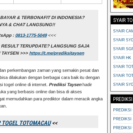
 BAYAR & TERBONAFIT DI INDONESIA?
SYAIR T
NYA & CHAT LANGSUNG!!
SYAIR CA
sApp :
0813-1775-5049
<<<
SYAIR SY
I? RESULT TERUPDATE? LANGSUNG SAJA
SYAIR SG
I TAYSEN >>>
https://t.me/prediksitaysen
SYAIR HK
SYAIR TO
i dan perkembangan zaman yang semakin pesat dan
SYAIR TO
 bisa dilakukan dengan berbagai cara baik itu dengan
i togel online di internet.
Prediksi Taysen
hadir
SYAIR SY
uka yang berbasis online dan bisa di akses
PREDIKSI
at memudahkan para prediktor dalam meracik angka
kan.
PREDIKSI
PREDIKSI
R TOGEL TOTOMACAU
<<
PREDIKSI