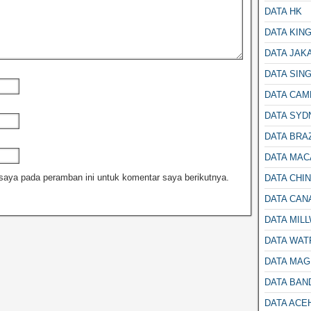
DATA HK
DATA KIN
DATA JAK
DATA SIN
DATA CAM
DATA SYD
DATA BRAZ
DATA MAC
saya pada peramban ini untuk komentar saya berikutnya.
DATA CHIN
DATA CAN
DATA MIL
DATA WAT
DATA MA
DATA BAN
DATA ACE