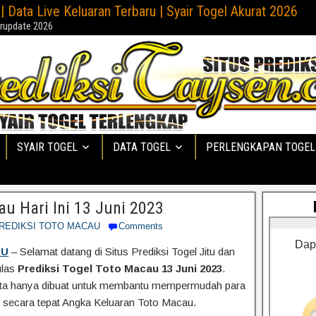
 | Data Live Keluaran Terbaru | Syair Togel Akurat 2026
Terupdate 2026
SYAIR TOGEL
DATA TOGEL
PERLENGKAPAN TOGEL
au Hari Ini 13 Juni 2023
REDIKSI TOTO MACAU
Comments
AU
– Selamat datang di Situs Prediksi Togel Jitu dan
ulas
Prediksi Togel Toto Macau 13 Juni 2023
.
ata hanya dibuat untuk membantu mempermudah para
 secara tepat Angka Keluaran Toto Macau.