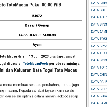
DATA GAB
toto TotoMacau Pukul 00:00 WIB
DATA BUL
54972
DATA TOT
DATA SYD
Besar / Genap
DATA JAM
14.22.18.48.08.74.68.98
DATA TOS
Ayam
DATA SPA
DATA TEX
Toto Macau Hari Ini 13 Juni 2023
bisa dapat sangat
DATA SYD
gel di pasaran
TotoMacauPools
periode selanjutnya.
DATA TOT
 Ini dan Keluaran Data Togel Toto Macau
DATA CHI
DATA PAL
erta merta membuat sesuatu perubahan, semua juga
DATA BEL
ing-masing. Kepada sahabat taysen kami selalu
iri dan selalu optimis dalam meraih jackpot setiap
DATA SUR
DATA LAM