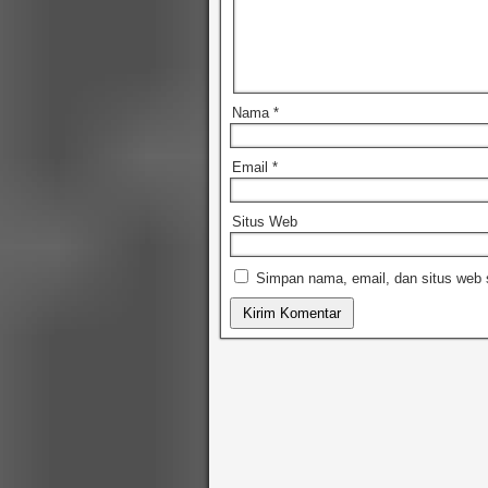
Nama
*
Email
*
Situs Web
Simpan nama, email, dan situs web 