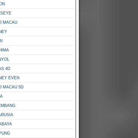
ON
LSEYE
O MACAU
NEY
BI
HIMA
NYOL
AS 4D
NEY EVEN
O MACAU 5D
NA
EMBANG
ARUSIA
ABAYA
PUNG