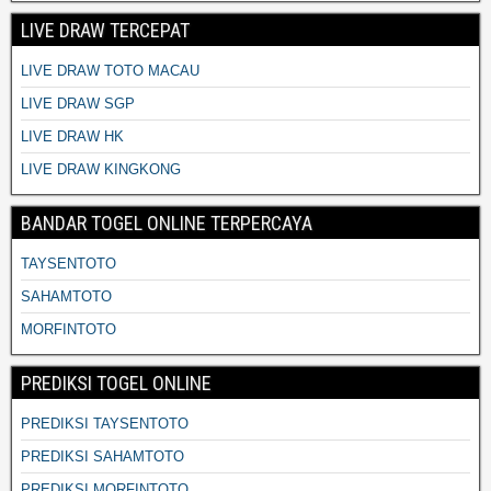
LIVE DRAW TERCEPAT
LIVE DRAW TOTO MACAU
LIVE DRAW SGP
LIVE DRAW HK
LIVE DRAW KINGKONG
BANDAR TOGEL ONLINE TERPERCAYA
TAYSENTOTO
SAHAMTOTO
MORFINTOTO
PREDIKSI TOGEL ONLINE
PREDIKSI TAYSENTOTO
PREDIKSI SAHAMTOTO
PREDIKSI MORFINTOTO