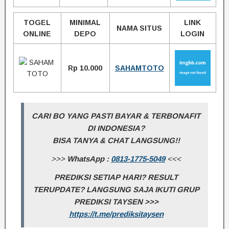
TOGEL
MINIMAL
LINK
NAMA SITUS
ONLINE
DEPO
LOGIN
Rp 10.000
SAHAMTOTO
CARI BO YANG PASTI BAYAR & TERBONAFIT
DI INDONESIA?
BISA TANYA & CHAT LANGSUNG!!
>>>
WhatsApp :
0813-1775-5049
<<<
PREDIKSI SETIAP HARI? RESULT
TERUPDATE? LANGSUNG SAJA IKUTI GRUP
PREDIKSI TAYSEN >>>
https://t.me/prediksitaysen