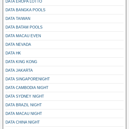
DATA EROPA LOTTO
DATA BANGKA POOLS
DATA TAIWAN
DATA BATAM POOLS
DATA MACAU EVEN
DATA NEVADA
DATA HK
DATA KING KONG
DATA JAKARTA
DATA SINGAPORENIGHT
DATA CAMBODIA NIGHT
DATA SYDNEY NIGHT
DATA BRAZIL NIGHT
DATA MACAU NIGHT
DATA CHINA NIGHT