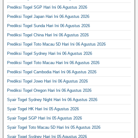
Prediksi Togel SGP Hari Ini 06 Agustus 2026
Prediksi Togel Japan Hari Ini 06 Agustus 2026
Prediksi Togel Sunda Hari Ini 06 Agustus 2026
Prediksi Togel China Hari Ini 06 Agustus 2026
Prediksi Togel Toto Macau 5D Hari Ini 06 Agustus 2026
Prediksi Togel Sydney Hari Ini 06 Agustus 2026
Prediksi Togel Toto Macau Hari Ini 06 Agustus 2026
Prediksi Togel Cambodia Hari Ini 06 Agustus 2026
Prediksi Togel Jowo Hari Ini 06 Agustus 2026
Prediksi Togel Oregon Hari Ini 06 Agustus 2026
Syair Togel Sydney Night Hari Ini 06 Agustus 2026
Syair Togel HK Hari Ini 05 Agustus 2026
Syair Togel SGP Hari Ini 05 Agustus 2026
Syair Togel Toto Macau 5D Hari Ini 05 Agustus 2026
Syair Togel Sydney Hari Ini 05 Agustus 2026