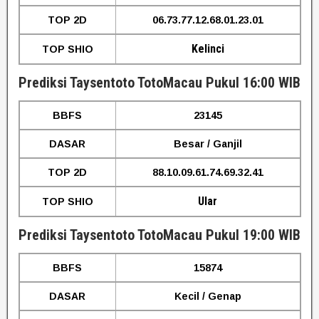
TOP 2D
06.73.77.12.68.01.23.01
Kelinci
TOP SHIO
Prediksi Taysentoto TotoMacau Pukul 16:00 WIB
BBFS
23145
DASAR
Besar / Ganjil
TOP 2D
88.10.09.61.74.69.32.41
Ular
TOP SHIO
Prediksi Taysentoto TotoMacau Pukul 19:00 WIB
BBFS
15874
DASAR
Kecil / Genap