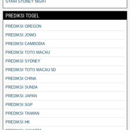
SYAIR SYDNEY NIGHT
PREDIKSI TOGEL
PREDIKSI OREGON
PREDIKSI JOWO
PREDIKSI CAMBODIA
PREDIKSI TOTO MACAU
PREDIKSI SYDNEY
PREDIKSI TOTO MACAU 5D
PREDIKSI CHINA
PREDIKSI SUNDA
PREDIKSI JAPAN
PREDIKSI SGP
PREDIKSI TAIWAN
PREDIKSI HK