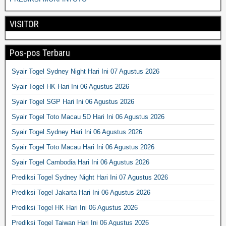
VISITOR
Pos-pos Terbaru
Syair Togel Sydney Night Hari Ini 07 Agustus 2026
Syair Togel HK Hari Ini 06 Agustus 2026
Syair Togel SGP Hari Ini 06 Agustus 2026
Syair Togel Toto Macau 5D Hari Ini 06 Agustus 2026
Syair Togel Sydney Hari Ini 06 Agustus 2026
Syair Togel Toto Macau Hari Ini 06 Agustus 2026
Syair Togel Cambodia Hari Ini 06 Agustus 2026
Prediksi Togel Sydney Night Hari Ini 07 Agustus 2026
Prediksi Togel Jakarta Hari Ini 06 Agustus 2026
Prediksi Togel HK Hari Ini 06 Agustus 2026
Prediksi Togel Taiwan Hari Ini 06 Agustus 2026