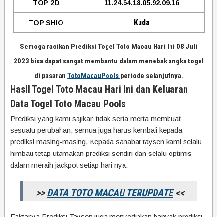
TOP 2D
11.24.64.18.05.92.09.16
Kuda
TOP SHIO
Semoga racikan
Prediksi Togel Toto Macau Hari Ini 08 Juli
2023
bisa dapat sangat membantu dalam menebak angka togel
di pasaran
TotoMacauPools
periode selanjutnya.
Hasil Togel Toto Macau Hari Ini dan Keluaran
Data Togel Toto Macau Pools
Prediksi yang kami sajikan tidak serta merta membuat
sesuatu perubahan, semua juga harus kembali kepada
prediksi masing-masing. Kepada sahabat taysen kami selalu
himbau tetap utamakan prediksi sendiri dan selalu optimis
dalam meraih jackpot setiap hari nya.
>>
DATA TOTO MACAU TERUPDATE
<<
Faktanya Prediksi Taysen juga menyediakan banyak prediksi