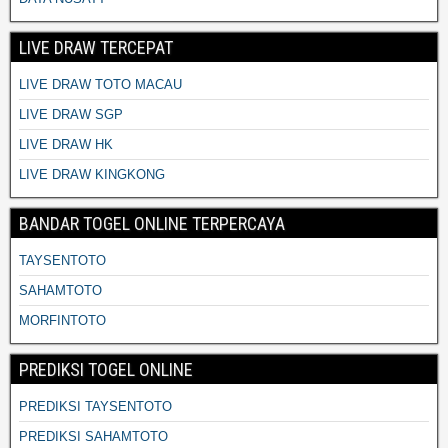
LIVE DRAW TERCEPAT
LIVE DRAW TOTO MACAU
LIVE DRAW SGP
LIVE DRAW HK
LIVE DRAW KINGKONG
BANDAR TOGEL ONLINE TERPERCAYA
TAYSENTOTO
SAHAMTOTO
MORFINTOTO
PREDIKSI TOGEL ONLINE
PREDIKSI TAYSENTOTO
PREDIKSI SAHAMTOTO