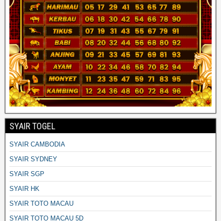
SYAIR TOGEL
SYAIR CAMBODIA
SYAIR SYDNEY
SYAIR SGP
SYAIR HK
SYAIR TOTO MACAU
SYAIR TOTO MACAU 5D