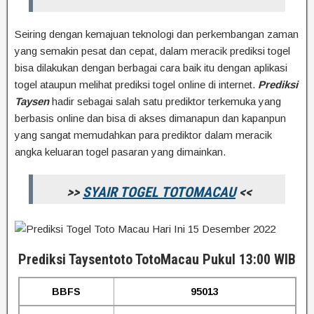
Seiring dengan kemajuan teknologi dan perkembangan zaman
yang semakin pesat dan cepat, dalam meracik prediksi togel
bisa dilakukan dengan berbagai cara baik itu dengan aplikasi
togel ataupun melihat prediksi togel online di internet.
Prediksi
Taysen
hadir sebagai salah satu prediktor terkemuka yang
berbasis online dan bisa di akses dimanapun dan kapanpun
yang sangat memudahkan para prediktor dalam meracik
angka keluaran togel pasaran yang dimainkan.
>>
SYAIR TOGEL TOTOMACAU
<<
Prediksi Taysentoto TotoMacau Pukul 13:00 WIB
BBFS
95013