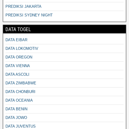
PREDIKSI JAKARTA
PREDIKSI SYDNEY NIGHT
DATA TOGEL
DATA EIBAR
DATA LOKOMOTIV
DATA OREGON
DATA VIENNA
DATA ASCOLI
DATA ZIMBABWE
DATA CHONBURI
DATA OCEANIA
DATA BENIN
DATA JOWO
DATA JUVENTUS