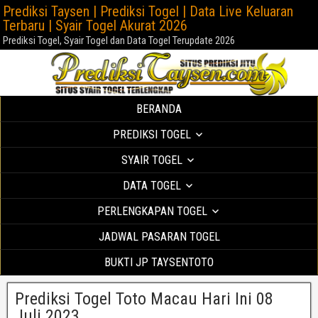
Prediksi Taysen | Prediksi Togel | Data Live Keluaran
Terbaru | Syair Togel Akurat 2026
Prediksi Togel, Syair Togel dan Data Togel Terupdate 2026
BERANDA
PREDIKSI TOGEL
SYAIR TOGEL
DATA TOGEL
PERLENGKAPAN TOGEL
JADWAL PASARAN TOGEL
BUKTI JP TAYSENTOTO
Prediksi Togel Toto Macau Hari Ini 08
Juli 2023