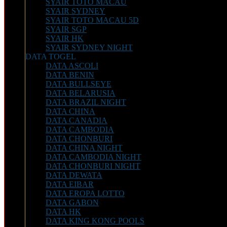
SYAIR TOTO MACAU
SYAIR SYDNEY
SYAIR TOTO MACAU 5D
SYAIR SGP
SYAIR HK
SYAIR SYDNEY NIGHT
DATA TOGEL
DATA ASCOLI
DATA BENIN
DATA BULLSEYE
DATA BELARUSIA
DATA BRAZIL NIGHT
DATA CHINA
DATA CANADIA
DATA CAMBODIA
DATA CHONBURI
DATA CHINA NIGHT
DATA CAMBODIA NIGHT
DATA CHONBURI NIGHT
DATA DEWATA
DATA EIBAR
DATA EROPA LOTTO
DATA GABON
DATA HK
DATA KING KONG POOLS