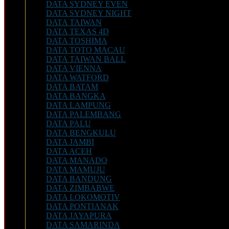
DATA SYDNEY EVEN
DATA SYDNEY NIGHT
DATA TAIWAN
DATA TEXAS 4D
DATA TOSHIMA
DATA TOTO MACAU
DATA TAIWAN BALL
DATA VIENNA
DATA WATFORD
DATA BATAM
DATA BANGKA
DATA LAMPUNG
DATA PALEMBANG
DATA PALU
DATA BENGKULU
DATA JAMBI
DATA ACEH
DATA MANADO
DATA MAMUJU
DATA BANDUNG
DATA ZIMBABWE
DATA LOKOMOTIV
DATA PONTIANAK
DATA JAYAPURA
DATA SAMARINDA