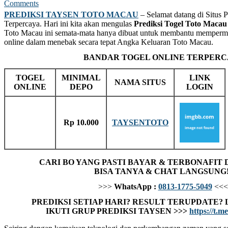
Comments
PREDIKSI TAYSEN TOTO MACAU
– Selamat datang di Situs P
Terpercaya. Hari ini kita akan mengulas
Prediksi Togel Toto Macau
Toto Macau ini semata-mata hanya dibuat untuk membantu memperm
online dalam menebak secara tepat Angka Keluaran Toto Macau.
BANDAR TOGEL ONLINE TERPERC
TOGEL
MINIMAL
LINK
NAMA SITUS
ONLINE
DEPO
LOGIN
Rp 10.000
TAYSENTOTO
CARI BO YANG PASTI BAYAR & TERBONAFIT 
BISA TANYA & CHAT LANGSUNG!
>>>
WhatsApp :
0813-1775-5049
<<<
PREDIKSI SETIAP HARI? RESULT TERUPDATE?
IKUTI GRUP PREDIKSI TAYSEN >>>
https://t.m