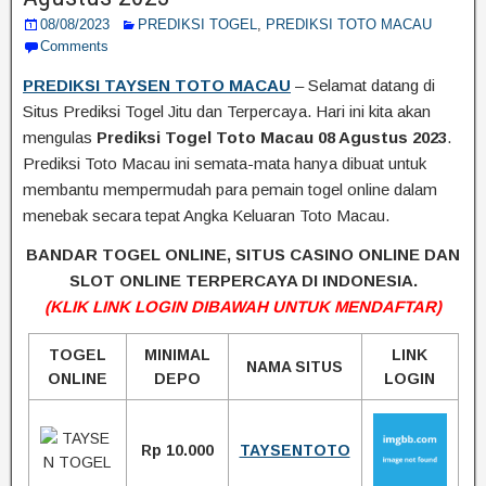
08/08/2023
PREDIKSI TOGEL
,
PREDIKSI TOTO MACAU
Comments
PREDIKSI TAYSEN TOTO MACAU
– Selamat datang di
Situs Prediksi Togel Jitu dan Terpercaya. Hari ini kita akan
mengulas
Prediksi Togel Toto Macau 08 Agustus 2023
.
Prediksi Toto Macau ini semata-mata hanya dibuat untuk
membantu mempermudah para pemain togel online dalam
menebak secara tepat Angka Keluaran Toto Macau.
BANDAR TOGEL ONLINE, SITUS CASINO ONLINE DAN
SLOT ONLINE TERPERCAYA DI INDONESIA.
(KLIK LINK LOGIN DIBAWAH UNTUK MENDAFTAR)
TOGEL
MINIMAL
LINK
NAMA SITUS
ONLINE
DEPO
LOGIN
Rp 10.000
TAYSENTOTO