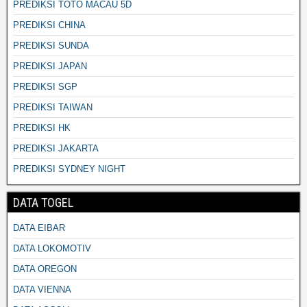
PREDIKSI TOTO MACAU 5D
PREDIKSI CHINA
PREDIKSI SUNDA
PREDIKSI JAPAN
PREDIKSI SGP
PREDIKSI TAIWAN
PREDIKSI HK
PREDIKSI JAKARTA
PREDIKSI SYDNEY NIGHT
DATA TOGEL
DATA EIBAR
DATA LOKOMOTIV
DATA OREGON
DATA VIENNA