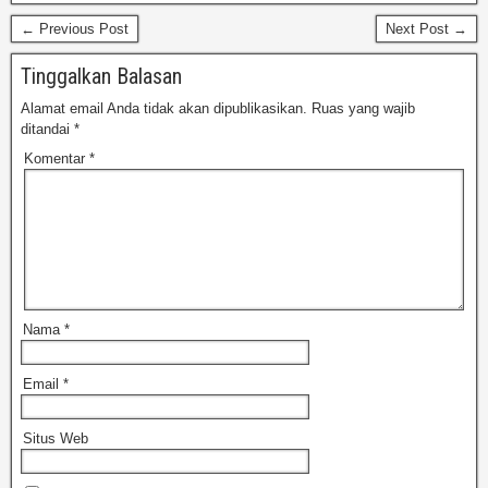
← Previous Post
Next Post →
Tinggalkan Balasan
Alamat email Anda tidak akan dipublikasikan.
Ruas yang wajib
ditandai
*
Komentar
*
Nama
*
Email
*
Situs Web