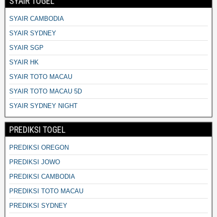
SYAIR TOGEL
SYAIR CAMBODIA
SYAIR SYDNEY
SYAIR SGP
SYAIR HK
SYAIR TOTO MACAU
SYAIR TOTO MACAU 5D
SYAIR SYDNEY NIGHT
PREDIKSI TOGEL
PREDIKSI OREGON
PREDIKSI JOWO
PREDIKSI CAMBODIA
PREDIKSI TOTO MACAU
PREDIKSI SYDNEY