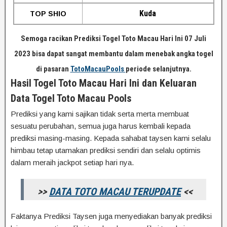
Kuda
TOP SHIO
Semoga racikan
Prediksi Togel Toto Macau Hari Ini 07 Juli
2023
bisa dapat sangat membantu dalam menebak angka togel
di pasaran
TotoMacauPools
periode selanjutnya.
Hasil Togel Toto Macau Hari Ini dan Keluaran
Data Togel Toto Macau Pools
Prediksi yang kami sajikan tidak serta merta membuat
sesuatu perubahan, semua juga harus kembali kepada
prediksi masing-masing. Kepada sahabat taysen kami selalu
himbau tetap utamakan prediksi sendiri dan selalu optimis
dalam meraih jackpot setiap hari nya.
>>
DATA TOTO MACAU TERUPDATE
<<
Faktanya Prediksi Taysen juga menyediakan banyak prediksi