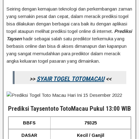
Seiring dengan kemajuan teknologi dan perkembangan zaman
yang semakin pesat dan cepat, dalam meracik prediksi togel
bisa dilakukan dengan berbagai cara baik itu dengan aplikasi
togel ataupun melihat prediksi togel online di internet.
Prediksi
Taysen
hadir sebagai salah satu prediktor terkemuka yang
berbasis online dan bisa di akses dimanapun dan kapanpun
yang sangat memudahkan para prediktor dalam meracik
angka keluaran togel pasaran yang dimainkan.
>>
SYAIR TOGEL TOTOMACAU
<<
Prediksi Taysentoto TotoMacau Pukul 13:00 WIB
BBFS
79325
DASAR
Kecil / Ganjil