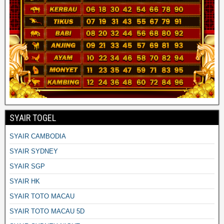
SYAIR TOGEL
SYAIR CAMBODIA
SYAIR SYDNEY
SYAIR SGP
SYAIR HK
SYAIR TOTO MACAU
SYAIR TOTO MACAU 5D