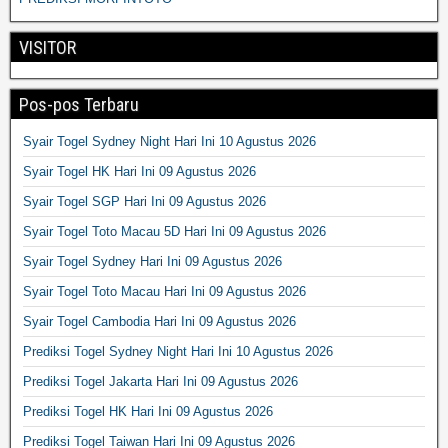
VISITOR
Pos-pos Terbaru
Syair Togel Sydney Night Hari Ini 10 Agustus 2026
Syair Togel HK Hari Ini 09 Agustus 2026
Syair Togel SGP Hari Ini 09 Agustus 2026
Syair Togel Toto Macau 5D Hari Ini 09 Agustus 2026
Syair Togel Sydney Hari Ini 09 Agustus 2026
Syair Togel Toto Macau Hari Ini 09 Agustus 2026
Syair Togel Cambodia Hari Ini 09 Agustus 2026
Prediksi Togel Sydney Night Hari Ini 10 Agustus 2026
Prediksi Togel Jakarta Hari Ini 09 Agustus 2026
Prediksi Togel HK Hari Ini 09 Agustus 2026
Prediksi Togel Taiwan Hari Ini 09 Agustus 2026