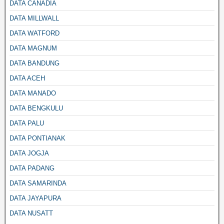
DATA CANADIA
DATA MILLWALL
DATA WATFORD
DATA MAGNUM
DATA BANDUNG
DATA ACEH
DATA MANADO
DATA BENGKULU
DATA PALU
DATA PONTIANAK
DATA JOGJA
DATA PADANG
DATA SAMARINDA
DATA JAYAPURA
DATA NUSATT