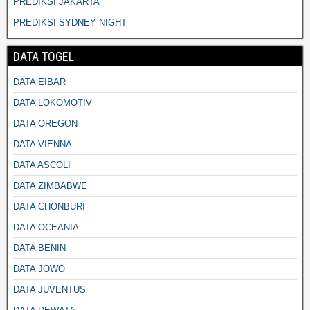
PREDIKSI JAKARTA
PREDIKSI SYDNEY NIGHT
DATA TOGEL
DATA EIBAR
DATA LOKOMOTIV
DATA OREGON
DATA VIENNA
DATA ASCOLI
DATA ZIMBABWE
DATA CHONBURI
DATA OCEANIA
DATA BENIN
DATA JOWO
DATA JUVENTUS