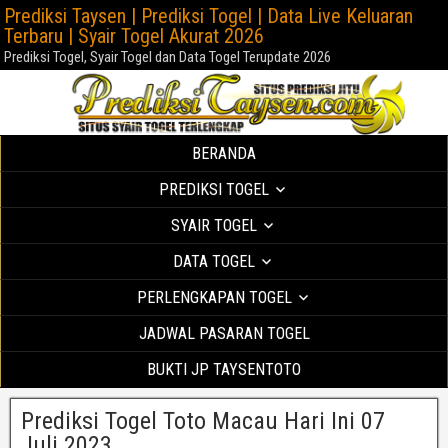
Prediksi Taysen | Prediksi Togel | Data Live Keluaran
Terbaru | Syair Togel Akurat 2026
Prediksi Togel, Syair Togel dan Data Togel Terupdate 2026
BERANDA
PREDIKSI TOGEL
SYAIR TOGEL
DATA TOGEL
PERLENGKAPAN TOGEL
JADWAL PASARAN TOGEL
BUKTI JP TAYSENTOTO
Prediksi Togel Toto Macau Hari Ini 07
Juli 2023