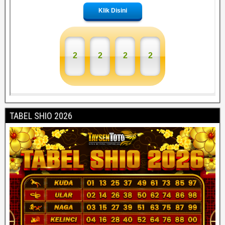
TABEL SHIO 2026