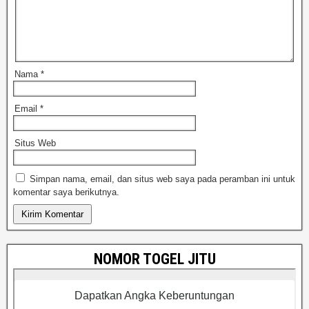
Nama
*
Email
*
Situs Web
Simpan nama, email, dan situs web saya pada peramban ini untuk
komentar saya berikutnya.
NOMOR TOGEL JITU