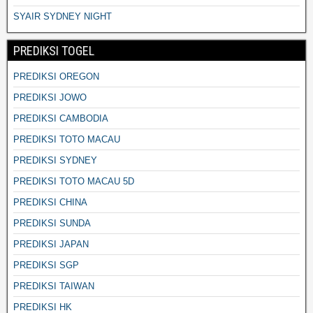
SYAIR SYDNEY NIGHT
PREDIKSI TOGEL
PREDIKSI OREGON
PREDIKSI JOWO
PREDIKSI CAMBODIA
PREDIKSI TOTO MACAU
PREDIKSI SYDNEY
PREDIKSI TOTO MACAU 5D
PREDIKSI CHINA
PREDIKSI SUNDA
PREDIKSI JAPAN
PREDIKSI SGP
PREDIKSI TAIWAN
PREDIKSI HK