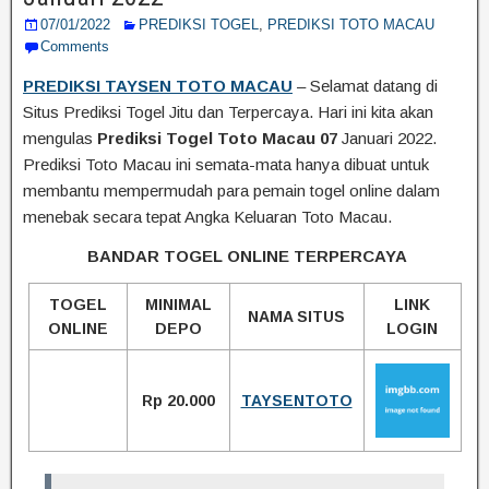
07/01/2022
PREDIKSI TOGEL
,
PREDIKSI TOTO MACAU
Comments
PREDIKSI TAYSEN TOTO MACAU
– Selamat datang di
Situs Prediksi Togel Jitu dan Terpercaya. Hari ini kita akan
mengulas
Prediksi Togel Toto Macau 07
Januari 2022.
Prediksi Toto Macau ini semata-mata hanya dibuat untuk
membantu mempermudah para pemain togel online dalam
menebak secara tepat Angka Keluaran Toto Macau.
BANDAR TOGEL ONLINE TERPERCAYA
TOGEL
MINIMAL
LINK
NAMA SITUS
ONLINE
DEPO
LOGIN
Rp 20.000
TAYSENTOTO