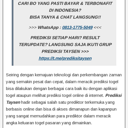
CARI BO YANG PASTI BAYAR & TERBONAFIT
DI INDONESIA?
BISA TANYA & CHAT LANGSUNG!!
>>>
WhatsApp :
0813-1775-5049
<<<
PREDIKSI SETIAP HARI? RESULT
TERUPDATE? LANGSUNG SAJA IKUTI GRUP
PREDIKSI TAYSEN >>>
https://t.me/prediksitaysen
Seiring dengan kemajuan teknologi dan perkembangan zaman
yang semakin pesat dan cepat, dalam meracik prediksi togel
bisa dilakukan dengan berbagai cara baik itu dengan aplikasi
togel ataupun melihat prediksi togel online di internet.
Prediksi
Taysen
hadir sebagai salah satu prediktor terkemuka yang
berbasis online dan bisa di akses dimanapun dan kapanpun
yang sangat memudahkan para prediktor dalam meracik
angka keluaran togel pasaran yang dimainkan.