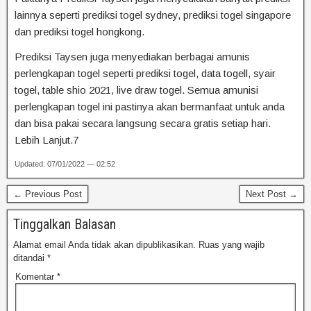
lainnya seperti prediksi togel sydney, prediksi togel singapore
dan prediksi togel hongkong.
Prediksi Taysen juga menyediakan berbagai amunis
perlengkapan togel seperti prediksi togel, data togell, syair
togel, table shio 2021, live draw togel. Semua amunisi
perlengkapan togel ini pastinya akan bermanfaat untuk anda
dan bisa pakai secara langsung secara gratis setiap hari.
Lebih Lanjut.7
Updated: 07/01/2022 — 02:52
← Previous Post
Next Post →
Tinggalkan Balasan
Alamat email Anda tidak akan dipublikasikan.
Ruas yang wajib
ditandai
*
Komentar
*