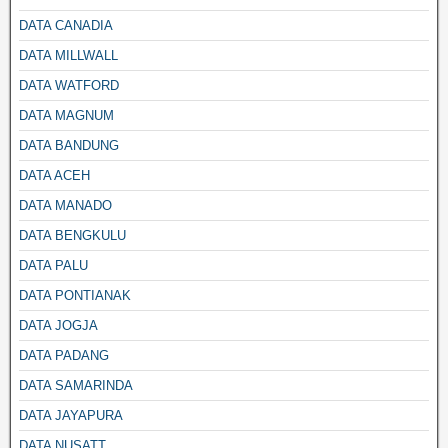
DATA CANADIA
DATA MILLWALL
DATA WATFORD
DATA MAGNUM
DATA BANDUNG
DATA ACEH
DATA MANADO
DATA BENGKULU
DATA PALU
DATA PONTIANAK
DATA JOGJA
DATA PADANG
DATA SAMARINDA
DATA JAYAPURA
DATA NUSATT