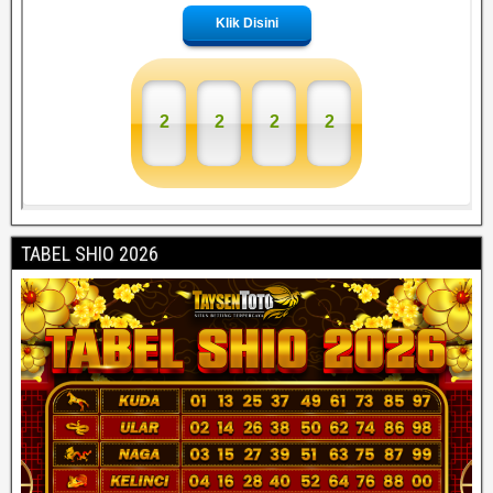
TABEL SHIO 2026