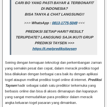
CARI BO YANG PASTI BAYAR & TERBONAFIT
DI INDONESIA?
BISA TANYA & CHAT LANGSUNG!!
>>>
WhatsApp :
0813-1775-5049
<<<
PREDIKSI SETIAP HARI? RESULT
TERUPDATE? LANGSUNG SAJA IKUTI GRUP
PREDIKSI TAYSEN >>>
https://t.me/prediksitaysen
Seiring dengan kemajuan teknologi dan perkembangan zaman
yang semakin pesat dan cepat, dalam meracik prediksi togel
bisa dilakukan dengan berbagai cara baik itu dengan aplikasi
togel ataupun melihat prediksi togel online di internet.
Prediksi
Taysen
hadir sebagai salah satu prediktor terkemuka yang
berbasis online dan bisa di akses dimanapun dan kapanpun
yang sangat memudahkan para prediktor dalam meracik
angka keluaran togel pasaran yang dimainkan.