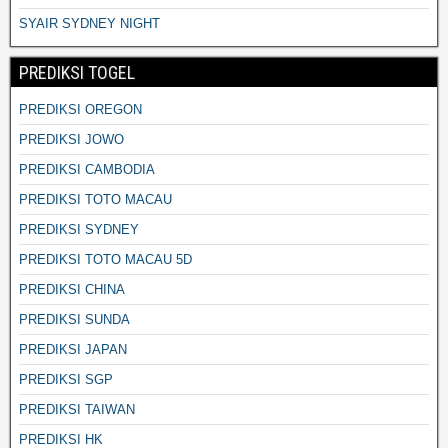
SYAIR SYDNEY NIGHT
PREDIKSI TOGEL
PREDIKSI OREGON
PREDIKSI JOWO
PREDIKSI CAMBODIA
PREDIKSI TOTO MACAU
PREDIKSI SYDNEY
PREDIKSI TOTO MACAU 5D
PREDIKSI CHINA
PREDIKSI SUNDA
PREDIKSI JAPAN
PREDIKSI SGP
PREDIKSI TAIWAN
PREDIKSI HK