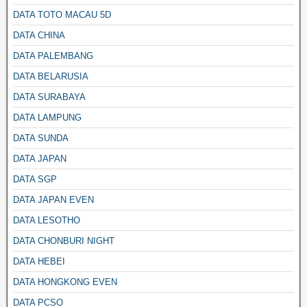
DATA TOTO MACAU 5D
DATA CHINA
DATA PALEMBANG
DATA BELARUSIA
DATA SURABAYA
DATA LAMPUNG
DATA SUNDA
DATA JAPAN
DATA SGP
DATA JAPAN EVEN
DATA LESOTHO
DATA CHONBURI NIGHT
DATA HEBEI
DATA HONGKONG EVEN
DATA PCSO