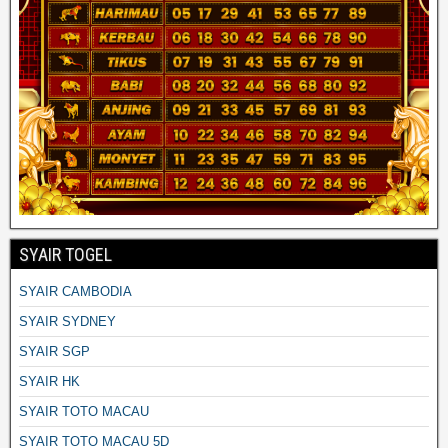
SYAIR TOGEL
SYAIR CAMBODIA
SYAIR SYDNEY
SYAIR SGP
SYAIR HK
SYAIR TOTO MACAU
SYAIR TOTO MACAU 5D