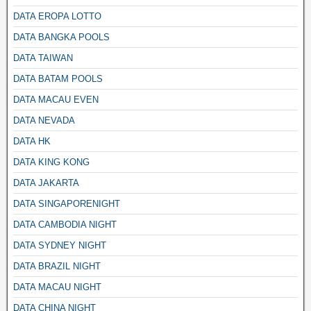
DATA EROPA LOTTO
DATA BANGKA POOLS
DATA TAIWAN
DATA BATAM POOLS
DATA MACAU EVEN
DATA NEVADA
DATA HK
DATA KING KONG
DATA JAKARTA
DATA SINGAPORENIGHT
DATA CAMBODIA NIGHT
DATA SYDNEY NIGHT
DATA BRAZIL NIGHT
DATA MACAU NIGHT
DATA CHINA NIGHT