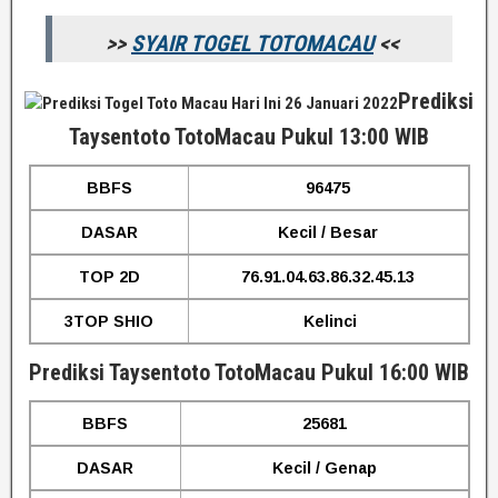
>>
SYAIR TOGEL TOTOMACAU
<<
Prediksi
Taysentoto TotoMacau Pukul 13:00 WIB
BBFS
96475
DASAR
Kecil / Besar
TOP 2D
76.91.04.63.86.32.45.13
3TOP SHIO
Kelinci
Prediksi Taysentoto TotoMacau Pukul 16:00 WIB
BBFS
25681
DASAR
Kecil / Genap