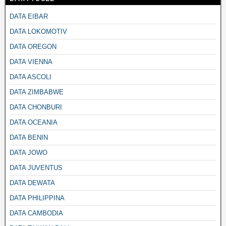
DATA EIBAR
DATA LOKOMOTIV
DATA OREGON
DATA VIENNA
DATA ASCOLI
DATA ZIMBABWE
DATA CHONBURI
DATA OCEANIA
DATA BENIN
DATA JOWO
DATA JUVENTUS
DATA DEWATA
DATA PHILIPPINA
DATA CAMBODIA