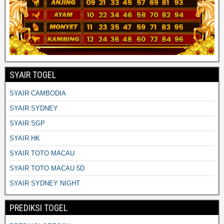
SYAIR TOGEL
SYAIR CAMBODIA
SYAIR SYDNEY
SYAIR SGP
SYAIR HK
SYAIR TOTO MACAU
SYAIR TOTO MACAU 5D
SYAIR SYDNEY NIGHT
PREDIKSI TOGEL