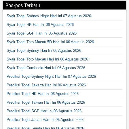
Pos-pos Terbaru
Syair Togel Sydney Night Hari Ini 07 Agustus 2026
Syair Togel HK Hari Ini 06 Agustus 2026
Syair Togel SGP Hari Ini 06 Agustus 2026
Syair Togel Toto Macau 5D Hari Ini 06 Agustus 2026
Syair Togel Sydney Hari Ini 06 Agustus 2026
Syair Togel Toto Macau Hari Ini 06 Agustus 2026
Syair Togel Cambodia Hari Ini 06 Agustus 2026
Prediksi Togel Sydney Night Hari Ini 07 Agustus 2026
Prediksi Togel Jakarta Hari Ini 06 Agustus 2026
Prediksi Togel HK Hari Ini 06 Agustus 2026
Prediksi Togel Taiwan Hari Ini 06 Agustus 2026
Prediksi Togel SGP Hari Ini 06 Agustus 2026
Prediksi Togel Japan Hari Ini 06 Agustus 2026
Prediksi Togel Sunda Hari Ini 06 Agustus 2026