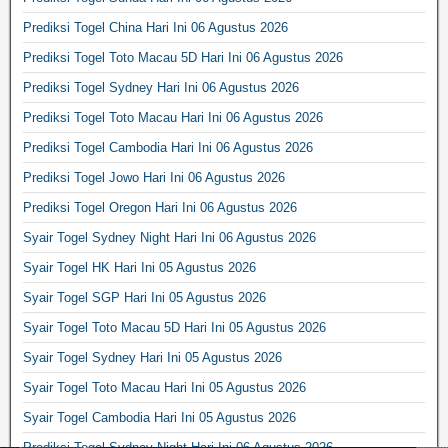
Prediksi Togel China Hari Ini 06 Agustus 2026
Prediksi Togel Toto Macau 5D Hari Ini 06 Agustus 2026
Prediksi Togel Sydney Hari Ini 06 Agustus 2026
Prediksi Togel Toto Macau Hari Ini 06 Agustus 2026
Prediksi Togel Cambodia Hari Ini 06 Agustus 2026
Prediksi Togel Jowo Hari Ini 06 Agustus 2026
Prediksi Togel Oregon Hari Ini 06 Agustus 2026
Syair Togel Sydney Night Hari Ini 06 Agustus 2026
Syair Togel HK Hari Ini 05 Agustus 2026
Syair Togel SGP Hari Ini 05 Agustus 2026
Syair Togel Toto Macau 5D Hari Ini 05 Agustus 2026
Syair Togel Sydney Hari Ini 05 Agustus 2026
Syair Togel Toto Macau Hari Ini 05 Agustus 2026
Syair Togel Cambodia Hari Ini 05 Agustus 2026
Prediksi Togel Sydney Night Hari Ini 06 Agustus 2026