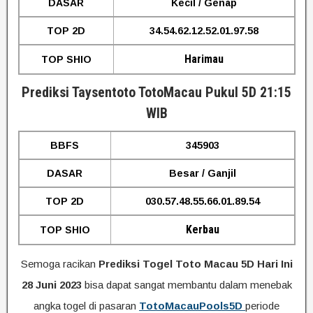
DASAR
Kecil / Genap
TOP 2D
34.54.62.12.52.01.97.58
Harimau
TOP SHIO
Prediksi Taysentoto TotoMacau Pukul 5D 21:15
WIB
BBFS
345903
DASAR
Besar / Ganjil
TOP 2D
030.57.48.55.66.01.89.54
Kerbau
TOP SHIO
Semoga racikan
Prediksi Togel Toto Macau 5D Hari Ini
28 Juni 2023
bisa dapat sangat membantu dalam menebak
angka togel di pasaran
TotoMacauPools5D
periode