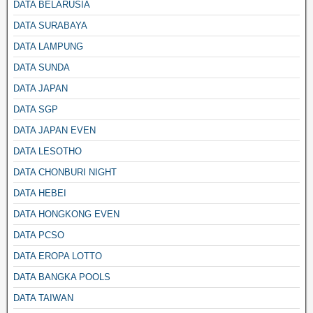
DATA BELARUSIA
DATA SURABAYA
DATA LAMPUNG
DATA SUNDA
DATA JAPAN
DATA SGP
DATA JAPAN EVEN
DATA LESOTHO
DATA CHONBURI NIGHT
DATA HEBEI
DATA HONGKONG EVEN
DATA PCSO
DATA EROPA LOTTO
DATA BANGKA POOLS
DATA TAIWAN