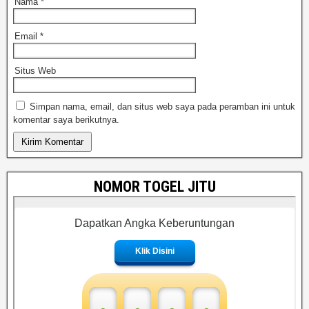
Nama
*
Email
*
Situs Web
Simpan nama, email, dan situs web saya pada peramban ini untuk
komentar saya berikutnya.
NOMOR TOGEL JITU