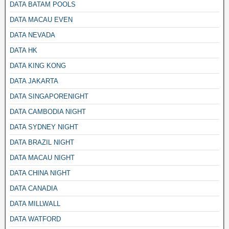
DATA BATAM POOLS
DATA MACAU EVEN
DATA NEVADA
DATA HK
DATA KING KONG
DATA JAKARTA
DATA SINGAPORENIGHT
DATA CAMBODIA NIGHT
DATA SYDNEY NIGHT
DATA BRAZIL NIGHT
DATA MACAU NIGHT
DATA CHINA NIGHT
DATA CANADIA
DATA MILLWALL
DATA WATFORD