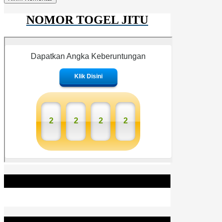
NOMOR TOGEL JITU
TABEL SHIO 2026