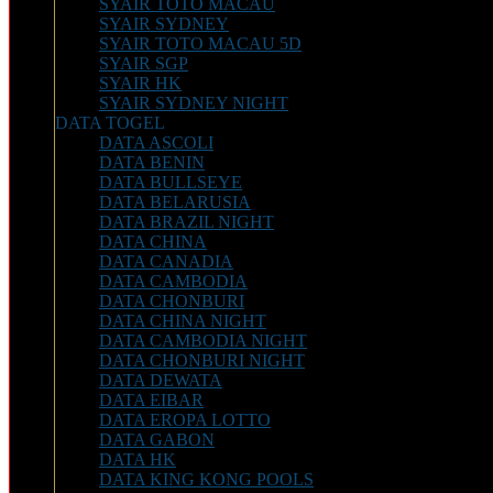
SYAIR TOTO MACAU
SYAIR SYDNEY
SYAIR TOTO MACAU 5D
SYAIR SGP
SYAIR HK
SYAIR SYDNEY NIGHT
DATA TOGEL
DATA ASCOLI
DATA BENIN
DATA BULLSEYE
DATA BELARUSIA
DATA BRAZIL NIGHT
DATA CHINA
DATA CANADIA
DATA CAMBODIA
DATA CHONBURI
DATA CHINA NIGHT
DATA CAMBODIA NIGHT
DATA CHONBURI NIGHT
DATA DEWATA
DATA EIBAR
DATA EROPA LOTTO
DATA GABON
DATA HK
DATA KING KONG POOLS