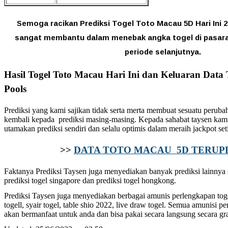
Semoga racikan
Prediksi Togel Toto Macau 5D Hari Ini 2
sangat membantu dalam menebak angka togel di pasar
periode selanjutnya.
Hasil Togel Toto Macau Hari Ini dan Keluaran Data
Pools
Prediksi yang kami sajikan tidak serta merta membuat sesuatu peruba
kembali kepada prediksi masing-masing. Kepada sahabat taysen kami
utamakan prediksi sendiri dan selalu optimis dalam meraih jackpot set
>>
DATA TOTO MACAU 5D TERUP
Faktanya Prediksi Taysen juga menyediakan banyak prediksi lainnya se
prediksi togel singapore dan prediksi togel hongkong.
Prediksi Taysen juga menyediakan berbagai amunis perlengkapan togel 
togell, syair togel, table shio 2022, live draw togel. Semua amunisi pe
akan bermanfaat untuk anda dan bisa pakai secara langsung secara grat