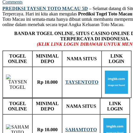
Comments
PREDIKSI TAYSEN TOTO MACAU 5D
– Selamat datang di Sit
Terpercaya. Hari ini kita akan mengulas
Prediksi Togel Toto Maca
Toto Macau ini semata-mata hanya dibuat untuk membantu memperm
online dalam menebak secara tepat Angka Keluaran Toto Macau.
BANDAR TOGEL ONLINE, SITUS CASINO ONLINE 
TERPERCAYA DI INDONESIA.
(KLIK LINK LOGIN DIBAWAH UNTUK ME
TOGEL
MINIMAL
LINK
NAMA SITUS
ONLINE
DEPO
LOGIN
Rp 10.000
TAYSENTOTO
TOGEL
MINIMAL
LINK
NAMA SITUS
ONLINE
DEPO
LOGIN
Rp 10.000
SAHAMTOTO