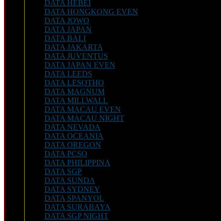
DATA HEBEI
DATA HONGKONG EVEN
DATA JOWO
DATA JAPAN
DATA BALI
DATA JAKARTA
DATA JUVENTUS
DATA JAPAN EVEN
DATA LEEDS
DATA LESOTHO
DATA MAGNUM
DATA MILLWALL
DATA MACAU EVEN
DATA MACAU NIGHT
DATA NEVADA
DATA OCEANIA
DATA OREGON
DATA PCSO
DATA PHILIPPINA
DATA SGP
DATA SUNDA
DATA SYDNEY
DATA SPANYOL
DATA SURABAYA
DATA SGP NIGHT