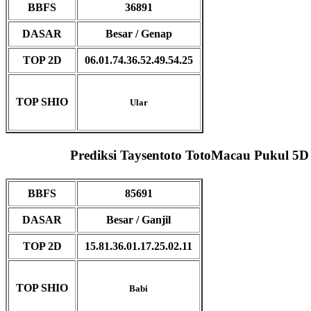
BBFS
36891
DASAR
Besar / Genap
TOP 2D
06.01.74.36.52.49.54.25
TOP SHIO
Ular
Prediksi Taysentoto TotoMacau Pukul 5
BBFS
85691
DASAR
Besar / Ganjil
TOP 2D
15.81.36.01.17.25.02.11
TOP SHIO
Babi