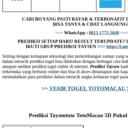
CARI BO YANG PASTI BAYAR & TERBONAFIT 
BISA TANYA & CHAT LANGSUNG!
>>>
WhatsApp :
0813-1775-5049
<<<
PREDIKSI SETIAP HARI? RESULT TERUPDATE?
IKUTI GRUP PREDIKSI TAYSEN >>>
https://t.m
Seiring dengan kemajuan teknologi dan perkembangan zaman yang se
dalam meracik prediksi togel bisa dilakukan dengan berbagai cara baik
ataupun melihat prediksi togel online di internet.
Prediksi Taysen
hadi
terkemuka yang berbasis online dan bisa di akses dimanapun dan ka
memudahkan para prediktor dalam meracik angka keluaran togel pas
>>
SYAIR TOGEL TOTOMACAU 
Prediksi Taysentoto TotoMacau 5D Puku