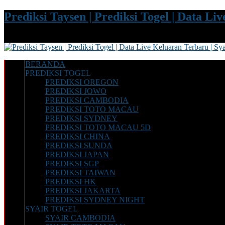
Prediksi Taysen | Prediksi Togel | Data Li
Prediksi Togel, Syair Togel dan Data Togel Terupdate 2026
BERANDA
PREDIKSI TOGEL
PREDIKSI OREGON
PREDIKSI JOWO
PREDIKSI CAMBODIA
PREDIKSI TOTO MACAU
PREDIKSI SYDNEY
PREDIKSI TOTO MACAU 5D
PREDIKSI CHINA
PREDIKSI SUNDA
PREDIKSI JAPAN
PREDIKSI SGP
PREDIKSI TAIWAN
PREDIKSI HK
PREDIKSI JAKARTA
PREDIKSI SYDNEY NIGHT
SYAIR TOGEL
SYAIR CAMBODIA