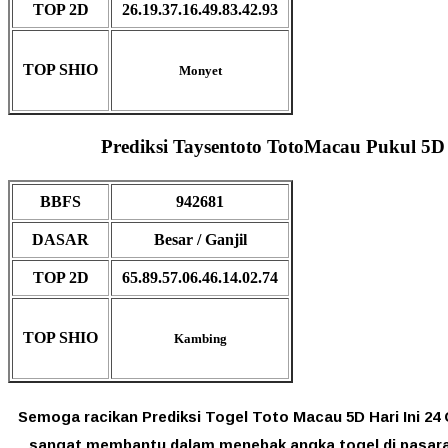
TOP 2D
26.19.37.16.49.83.42.93
TOP SHIO
Monyet
Prediksi Taysentoto TotoMacau Pukul 5
BBFS
942681
DASAR
Besar / Ganjil
TOP 2D
65.89.57.06.46.14.02.74
TOP SHIO
Kambing
Semoga racikan
Prediksi Togel Toto Macau 5D Hari Ini 24
sangat membantu dalam menebak angka togel di pasar