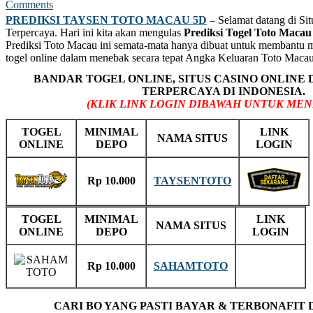
Comments
PREDIKSI TAYSEN TOTO MACAU 5D
– Selamat datang di Sit
Terpercaya. Hari ini kita akan mengulas
Prediksi Togel Toto Macau
Prediksi Toto Macau ini semata-mata hanya dibuat untuk membantu
togel online dalam menebak secara tepat Angka Keluaran Toto Macau
BANDAR TOGEL ONLINE, SITUS CASINO ONLINE 
TERPERCAYA DI INDONESIA.
(KLIK LINK LOGIN DIBAWAH UNTUK ME
TOGEL
MINIMAL
LINK
NAMA SITUS
ONLINE
DEPO
LOGIN
Rp 10.000
TAYSENTOTO
TOGEL
MINIMAL
LINK
NAMA SITUS
ONLINE
DEPO
LOGIN
Rp 10.000
SAHAMTOTO
CARI BO YANG PASTI BAYAR & TERBONAFIT 