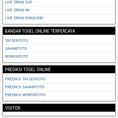
LIVE DRAW SGP
LIVE DRAW HK
LIVE DRAW KINGKONG
BANDAR TOGEL ONLINE TERPERCAYA
TAYSENTOTO
SAHAMTOTO
MORFINTOTO
PREDIKSI TOGEL ONLINE
PREDIKSI TAYSENTOTO
PREDIKSI SAHAMTOTO
PREDIKSI MORFINTOTO
VISITOR