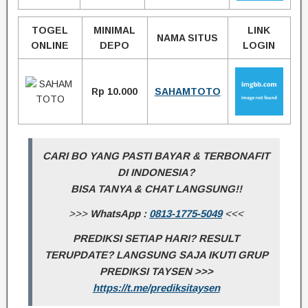
TOGEL
MINIMAL
LINK
NAMA SITUS
ONLINE
DEPO
LOGIN
Rp 10.000
SAHAMTOTO
CARI BO YANG PASTI BAYAR & TERBONAFIT
DI INDONESIA?
BISA TANYA & CHAT LANGSUNG!!
>>>
WhatsApp :
0813-1775-5049
<<<
PREDIKSI SETIAP HARI? RESULT
TERUPDATE? LANGSUNG SAJA IKUTI GRUP
PREDIKSI TAYSEN >>>
https://t.me/prediksitaysen