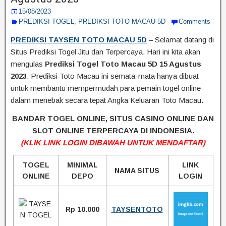
15/08/2023
PREDIKSI TOGEL
,
PREDIKSI TOTO MACAU 5D
Comments
PREDIKSI TAYSEN TOTO MACAU 5D
– Selamat datang di
Situs Prediksi Togel Jitu dan Terpercaya. Hari ini kita akan
mengulas
Prediksi Togel Toto Macau 5D 15 Agustus
2023
. Prediksi Toto Macau ini semata-mata hanya dibuat
untuk membantu mempermudah para pemain togel online
dalam menebak secara tepat Angka Keluaran Toto Macau.
BANDAR TOGEL ONLINE, SITUS CASINO ONLINE DAN
SLOT ONLINE TERPERCAYA DI INDONESIA.
(KLIK LINK LOGIN DIBAWAH UNTUK MENDAFTAR)
TOGEL
MINIMAL
LINK
NAMA SITUS
ONLINE
DEPO
LOGIN
Rp 10.000
TAYSENTOTO