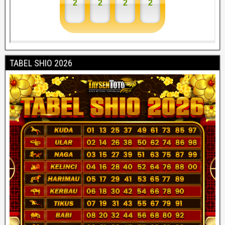
TABEL SHIO 2026