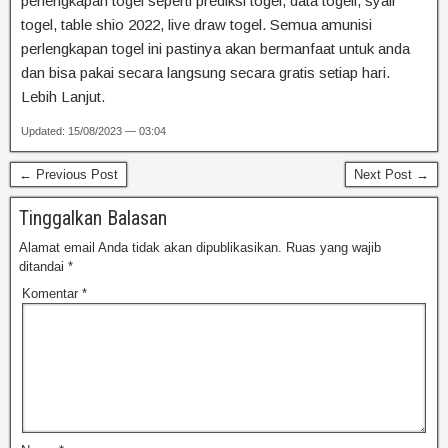
perlengkapan togel seperti prediksi togel, data togell, syair
togel, table shio 2022, live draw togel. Semua amunisi
perlengkapan togel ini pastinya akan bermanfaat untuk anda
dan bisa pakai secara langsung secara gratis setiap hari.
Lebih Lanjut.
Updated: 15/08/2023 — 03:04
← Previous Post
Next Post →
Tinggalkan Balasan
Alamat email Anda tidak akan dipublikasikan.
Ruas yang wajib
ditandai
*
Komentar
*