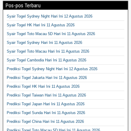
Pos-pos Terbaru
Syair Togel Sydney Night Hari Ini 12 Agustus 2026
Syair Togel HK Hari Ini 11 Agustus 2026
Syair Togel Toto Macau 5D Hari Ini 11 Agustus 2026
Syair Togel Sydney Hari Ini 11 Agustus 2026
Syair Togel Toto Macau Hari Ini 11 Agustus 2026
Syair Togel Cambodia Hari Ini 11 Agustus 2026
Prediksi Togel Sydney Night Hari Ini 12 Agustus 2026
Prediksi Togel Jakarta Hari Ini 11 Agustus 2026
Prediksi Togel HK Hari Ini 11 Agustus 2026
Prediksi Togel Taiwan Hari Ini 11 Agustus 2026
Prediksi Togel Japan Hari Ini 11 Agustus 2026
Prediksi Togel Sunda Hari Ini 11 Agustus 2026
Prediksi Togel China Hari Ini 11 Agustus 2026
Prediksi Togel Toto Macau 5D Hari Ini 11 Agustus 2026