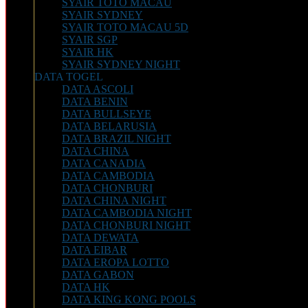
SYAIR TOTO MACAU
SYAIR SYDNEY
SYAIR TOTO MACAU 5D
SYAIR SGP
SYAIR HK
SYAIR SYDNEY NIGHT
DATA TOGEL
DATA ASCOLI
DATA BENIN
DATA BULLSEYE
DATA BELARUSIA
DATA BRAZIL NIGHT
DATA CHINA
DATA CANADIA
DATA CAMBODIA
DATA CHONBURI
DATA CHINA NIGHT
DATA CAMBODIA NIGHT
DATA CHONBURI NIGHT
DATA DEWATA
DATA EIBAR
DATA EROPA LOTTO
DATA GABON
DATA HK
DATA KING KONG POOLS