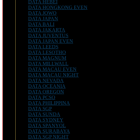
DATA HEBEI
DATA HONGKONG EVEN
DATA JOWO
DATA JAPAN
DATA BALI
DATA JAKARTA
DATA JUVENTUS
DATA JAPAN EVEN
DATA LEEDS
DATA LESOTHO
DATA MAGNUM
DATA MILLWALL
DATA MACAU EVEN
DATA MACAU NIGHT
DATA NEVADA
DATA OCEANIA
DATA OREGON
DATA PCSO
DATA PHILIPPINA
DATA SGP
DATA SUNDA
DATA SYDNEY
DATA SPANYOL
DATA SURABAYA
DATA SGP NIGHT