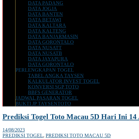
DATA PADANG
DATA JOGJA
DATA BANTEN
DATA BETAWI
DATA KALTARA
DATA KALTENG
DATA BANJARMASIN
DATA GORONTALO
DATA NUSATT
DATA NUSATB
DATA JAYAPURA
DATA GORONTALO
PERLENGKAPAN TOGEL
TABEL ANGKA TAYSEN
KALKULATOR INVEST TOGEL
KONVERSI SGP TOTO
BBFS GENERATOR
JADWAL PASARAN TOGEL
BUKTI JP TAYSENTOTO
Prediksi Togel Toto Macau 5D Hari Ini 14
14/08/2023
PREDIKSI TOGEL
,
PREDIKSI TOTO MACAU 5D