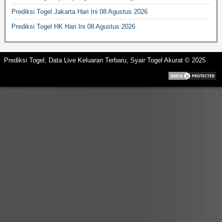
Prediksi Togel Jakarta Hari Ini 08 Agustus 2026
Prediksi Togel HK Hari Ini 08 Agustus 2026
Prediksi Togel, Data Live Keluaran Terbaru, Syair Togel Akurat © 2025