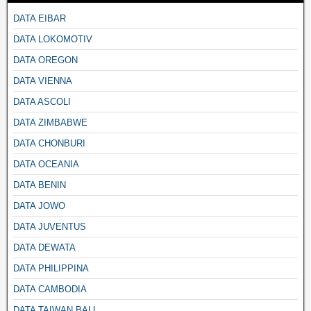
DATA EIBAR
DATA LOKOMOTIV
DATA OREGON
DATA VIENNA
DATA ASCOLI
DATA ZIMBABWE
DATA CHONBURI
DATA OCEANIA
DATA BENIN
DATA JOWO
DATA JUVENTUS
DATA DEWATA
DATA PHILIPPINA
DATA CAMBODIA
DATA TAIWAN BALL