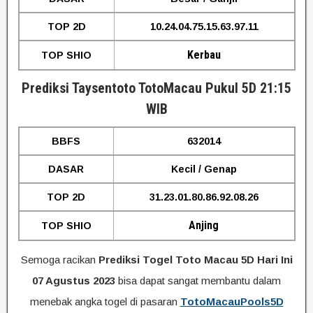
TOP 2D
10.24.04.75.15.63.97.11
Kerbau
TOP SHIO
Prediksi Taysentoto TotoMacau Pukul 5D 21:15
WIB
BBFS
632014
DASAR
Kecil / Genap
TOP 2D
31.23.01.80.86.92.08.26
Anjing
TOP SHIO
Semoga racikan
Prediksi Togel Toto Macau 5D Hari Ini
07 Agustus 2023
bisa dapat sangat membantu dalam
menebak angka togel di pasaran
TotoMacauPools5D