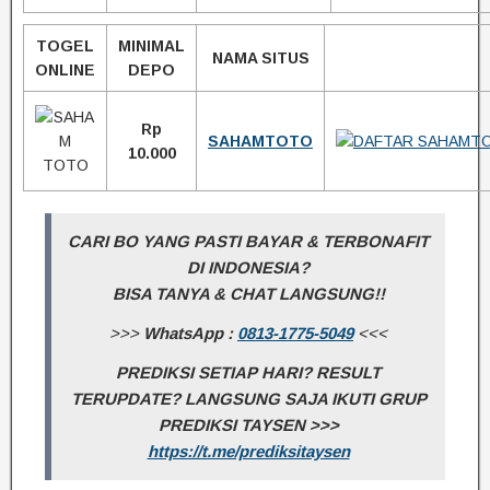
TOGEL
MINIMAL
NAMA SITUS
ONLINE
DEPO
Rp
SAHAMTOTO
10.000
CARI BO YANG PASTI BAYAR & TERBONAFIT
DI INDONESIA?
BISA TANYA & CHAT LANGSUNG!!
>>>
WhatsApp :
0813-1775-5049
<<<
PREDIKSI SETIAP HARI? RESULT
TERUPDATE? LANGSUNG SAJA IKUTI GRUP
PREDIKSI TAYSEN >>>
https://t.me/prediksitaysen