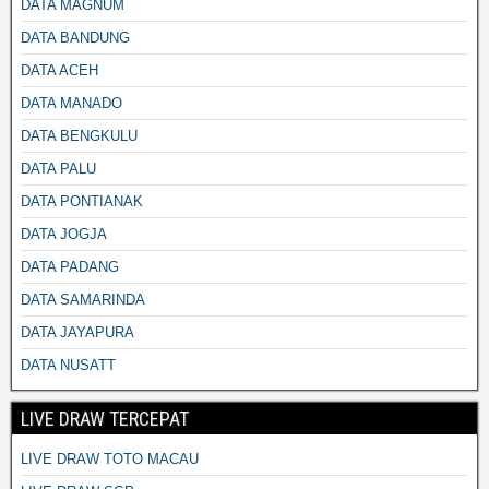
DATA MAGNUM
DATA BANDUNG
DATA ACEH
DATA MANADO
DATA BENGKULU
DATA PALU
DATA PONTIANAK
DATA JOGJA
DATA PADANG
DATA SAMARINDA
DATA JAYAPURA
DATA NUSATT
LIVE DRAW TERCEPAT
LIVE DRAW TOTO MACAU