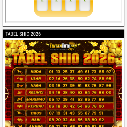
TABEL SHIO 2026