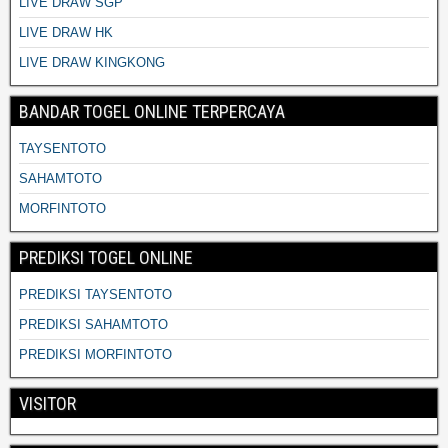
LIVE DRAW SGP
LIVE DRAW HK
LIVE DRAW KINGKONG
BANDAR TOGEL ONLINE TERPERCAYA
TAYSENTOTO
SAHAMTOTO
MORFINTOTO
PREDIKSI TOGEL ONLINE
PREDIKSI TAYSENTOTO
PREDIKSI SAHAMTOTO
PREDIKSI MORFINTOTO
VISITOR