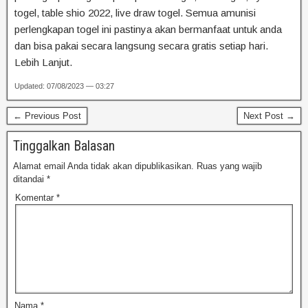
togel, table shio 2022, live draw togel. Semua amunisi
perlengkapan togel ini pastinya akan bermanfaat untuk anda
dan bisa pakai secara langsung secara gratis setiap hari.
Lebih Lanjut.
Updated: 07/08/2023 — 03:27
← Previous Post
Next Post →
Tinggalkan Balasan
Alamat email Anda tidak akan dipublikasikan.
Ruas yang wajib
ditandai
*
Komentar
*
Nama
*