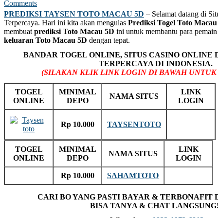
Comments
PREDIKSI TAYSEN TOTO MACAU 5D
– Selamat datang di Sit
Terpercaya. Hari ini kita akan mengulas
Prediksi Togel Toto Macau
membuat
prediksi Toto Macau 5D
ini untuk membantu para pemain
keluaran
Toto Macau 5D
dengan tepat.
BANDAR TOGEL ONLINE, SITUS CASINO ONLINE 
TERPERCAYA DI INDONESIA.
(SILAKAN KLIK LINK LOGIN DI BAWAH UNTU
TOGEL
MINIMAL
LINK
NAMA SITUS
ONLINE
DEPO
LOGIN
Rp 10.000
TAYSENTOTO
TOGEL
MINIMAL
LINK
NAMA SITUS
ONLINE
DEPO
LOGIN
Rp 10.000
SAHAMTOTO
CARI BO YANG PASTI BAYAR & TERBONAFIT 
BISA TANYA & CHAT LANGSUNG!