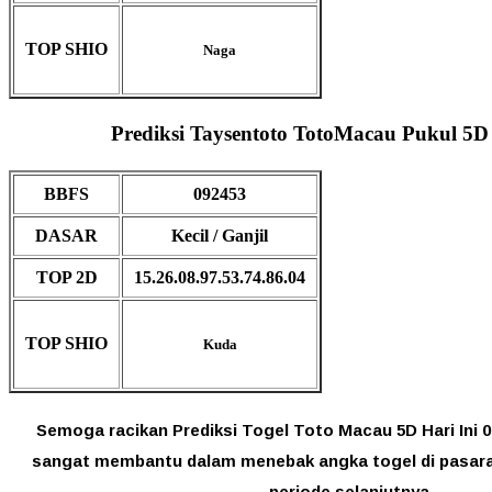
TOP SHIO
Naga
Prediksi Taysentoto TotoMacau Pukul 5
BBFS
092453
DASAR
Kecil / Ganjil
TOP 2D
15.26.08.97.53.74.86.04
TOP SHIO
Kuda
Semoga racikan
Prediksi Togel Toto Macau 5D Hari Ini 0
sangat membantu dalam menebak angka togel di pasar
periode selanjutnya.