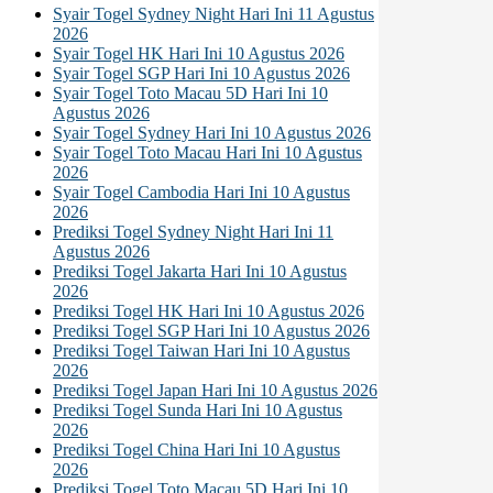
Syair Togel Sydney Night Hari Ini 11 Agustus
2026
Syair Togel HK Hari Ini 10 Agustus 2026
Syair Togel SGP Hari Ini 10 Agustus 2026
Syair Togel Toto Macau 5D Hari Ini 10
Agustus 2026
Syair Togel Sydney Hari Ini 10 Agustus 2026
Syair Togel Toto Macau Hari Ini 10 Agustus
2026
Syair Togel Cambodia Hari Ini 10 Agustus
2026
Prediksi Togel Sydney Night Hari Ini 11
Agustus 2026
Prediksi Togel Jakarta Hari Ini 10 Agustus
2026
Prediksi Togel HK Hari Ini 10 Agustus 2026
Prediksi Togel SGP Hari Ini 10 Agustus 2026
Prediksi Togel Taiwan Hari Ini 10 Agustus
2026
Prediksi Togel Japan Hari Ini 10 Agustus 2026
Prediksi Togel Sunda Hari Ini 10 Agustus
2026
Prediksi Togel China Hari Ini 10 Agustus
2026
Prediksi Togel Toto Macau 5D Hari Ini 10