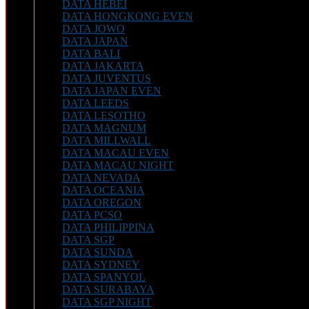
DATA HEBEI
DATA HONGKONG EVEN
DATA JOWO
DATA JAPAN
DATA BALI
DATA JAKARTA
DATA JUVENTUS
DATA JAPAN EVEN
DATA LEEDS
DATA LESOTHO
DATA MAGNUM
DATA MILLWALL
DATA MACAU EVEN
DATA MACAU NIGHT
DATA NEVADA
DATA OCEANIA
DATA OREGON
DATA PCSO
DATA PHILIPPINA
DATA SGP
DATA SUNDA
DATA SYDNEY
DATA SPANYOL
DATA SURABAYA
DATA SGP NIGHT