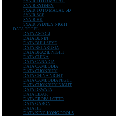
SYAIR TOTO MACAU
SYAIR SYDNEY
SYAIR TOTO MACAU 5D
SYAIR SGP
SYAIR HK
SYAIR SYDNEY NIGHT
DATA TOGEL
DATA ASCOLI
DATA BENIN
DATA BULLSEYE
DATA BELARUSIA
DATA BRAZIL NIGHT
DATA CHINA
DATA CANADIA
DATA CAMBODIA
DATA CHONBURI
DATA CHINA NIGHT
DATA CAMBODIA NIGHT
DATA CHONBURI NIGHT
DATA DEWATA
DATA EIBAR
DATA EROPA LOTTO
DATA GABON
DATA HK
DATA KING KONG POOLS