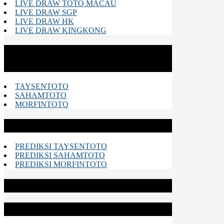
LIVE DRAW TOTO MACAU
LIVE DRAW SGP
LIVE DRAW HK
LIVE DRAW KINGKONG
BANDAR TOGEL ONLINE
TERPERCAYA
TAYSENTOTO
SAHAMTOTO
MORFINTOTO
PREDIKSI TOGEL ONLINE
PREDIKSI TAYSENTOTO
PREDIKSI SAHAMTOTO
PREDIKSI MORFINTOTO
VISITOR
Pos-pos Terbaru