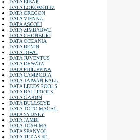
DATA EIBAR
DATA LOKOMOTIV
DATA OREGON
DATA VIENNA
DATA ASCOLI
DATA ZIMBABWE
DATA CHONBURI
DATA OCEANIA
DATA BENIN
DATA JOWO
DATA JUVENTUS
DATA DEWATA
DATA PHILIPPINA
DATA CAMBODIA
DATA TAIWAN BALL
DATA LEEDS POOLS
DATA BALI POOLS
DATA GABON
DATA BULLSEYE
DATA TOTO MACAU
DATA SYDNEY
DATA JAMBI
DATA TOSHIMA
DATA SPANYOL
DATA TEXAS 4D