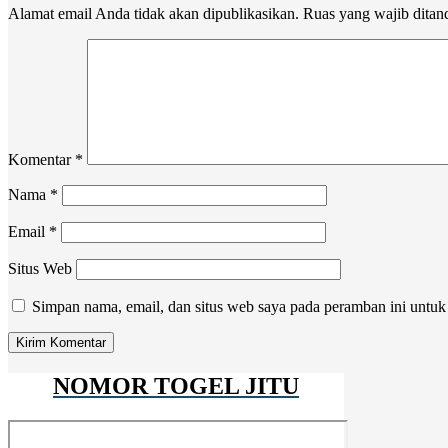
Alamat email Anda tidak akan dipublikasikan.
Ruas yang wajib ditan
Komentar
*
Nama
*
Email
*
Situs Web
Simpan nama, email, dan situs web saya pada peramban ini untuk
NOMOR TOGEL JITU