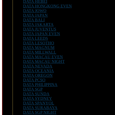
DATA HEBEI
DATA HONGKONG EVEN
DATA JOWO
DATA JAPAN
DATA BALI
DATA JAKARTA
DATA JUVENTUS
DATA JAPAN EVEN
DATA LEEDS
DATA LESOTHO
DATA MAGNUM
DATA MILLWALL
DATA MACAU EVEN
DATA MACAU NIGHT
DATA NEVADA
DATA OCEANIA
DATA OREGON
DATA PCSO
DATA PHILIPPINA
DATA SGP
DATA SUNDA
DATA SYDNEY
DATA SPANYOL
DATA SURABAYA
DATA SGP NIGHT