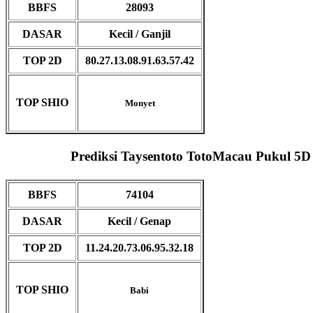
BBFS
28093
DASAR
Kecil / Ganjil
TOP 2D
80.27.13
.08.91.63.57.42
TOP SHIO
Monyet
Prediksi Taysentoto TotoMacau Pukul 5
BBFS
74104
DASAR
Kecil / Genap
TOP 2D
11.24.20.73.06.95.32.18
TOP SHIO
Babi