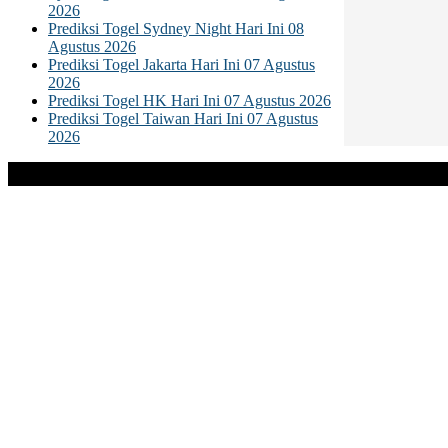
2026
Prediksi Togel Sydney Night Hari Ini 08
Agustus 2026
Prediksi Togel Jakarta Hari Ini 07 Agustus
2026
Prediksi Togel HK Hari Ini 07 Agustus 2026
Prediksi Togel Taiwan Hari Ini 07 Agustus
2026
Prediksi Togel, Data Live Keluaran Terbaru, Syair Togel Akurat © 2