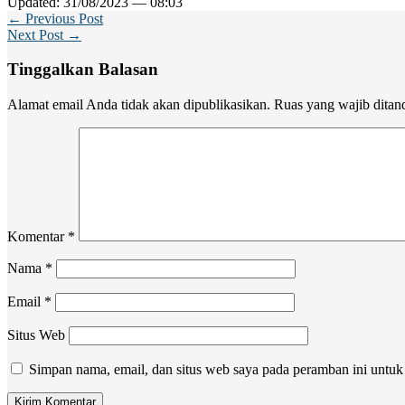
Updated: 31/08/2023 — 08:03
← Previous Post
Next Post →
Tinggalkan Balasan
Alamat email Anda tidak akan dipublikasikan.
Ruas yang wajib ditan
Komentar
*
Nama
*
Email
*
Situs Web
Simpan nama, email, dan situs web saya pada peramban ini untuk