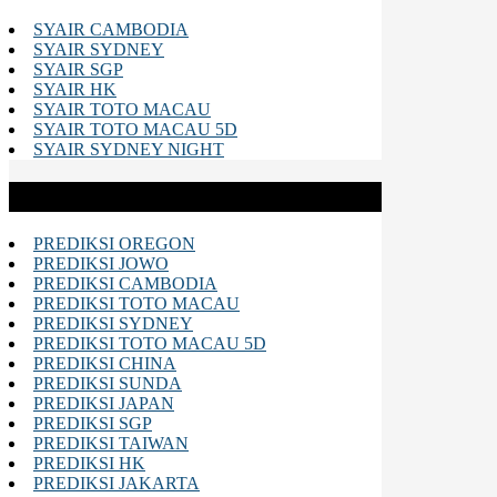
SYAIR CAMBODIA
SYAIR SYDNEY
SYAIR SGP
SYAIR HK
SYAIR TOTO MACAU
SYAIR TOTO MACAU 5D
SYAIR SYDNEY NIGHT
PREDIKSI TOGEL
PREDIKSI OREGON
PREDIKSI JOWO
PREDIKSI CAMBODIA
PREDIKSI TOTO MACAU
PREDIKSI SYDNEY
PREDIKSI TOTO MACAU 5D
PREDIKSI CHINA
PREDIKSI SUNDA
PREDIKSI JAPAN
PREDIKSI SGP
PREDIKSI TAIWAN
PREDIKSI HK
PREDIKSI JAKARTA