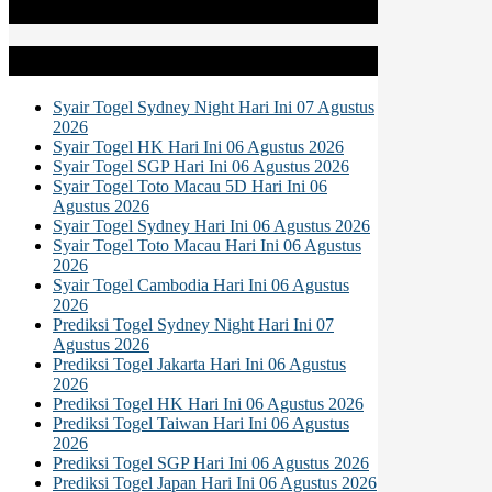
VISITOR
Pos-pos Terbaru
Syair Togel Sydney Night Hari Ini 07 Agustus
2026
Syair Togel HK Hari Ini 06 Agustus 2026
Syair Togel SGP Hari Ini 06 Agustus 2026
Syair Togel Toto Macau 5D Hari Ini 06
Agustus 2026
Syair Togel Sydney Hari Ini 06 Agustus 2026
Syair Togel Toto Macau Hari Ini 06 Agustus
2026
Syair Togel Cambodia Hari Ini 06 Agustus
2026
Prediksi Togel Sydney Night Hari Ini 07
Agustus 2026
Prediksi Togel Jakarta Hari Ini 06 Agustus
2026
Prediksi Togel HK Hari Ini 06 Agustus 2026
Prediksi Togel Taiwan Hari Ini 06 Agustus
2026
Prediksi Togel SGP Hari Ini 06 Agustus 2026
Prediksi Togel Japan Hari Ini 06 Agustus 2026