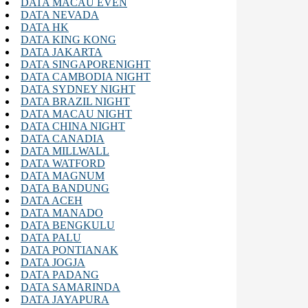
DATA MACAU EVEN
DATA NEVADA
DATA HK
DATA KING KONG
DATA JAKARTA
DATA SINGAPORENIGHT
DATA CAMBODIA NIGHT
DATA SYDNEY NIGHT
DATA BRAZIL NIGHT
DATA MACAU NIGHT
DATA CHINA NIGHT
DATA CANADIA
DATA MILLWALL
DATA WATFORD
DATA MAGNUM
DATA BANDUNG
DATA ACEH
DATA MANADO
DATA BENGKULU
DATA PALU
DATA PONTIANAK
DATA JOGJA
DATA PADANG
DATA SAMARINDA
DATA JAYAPURA