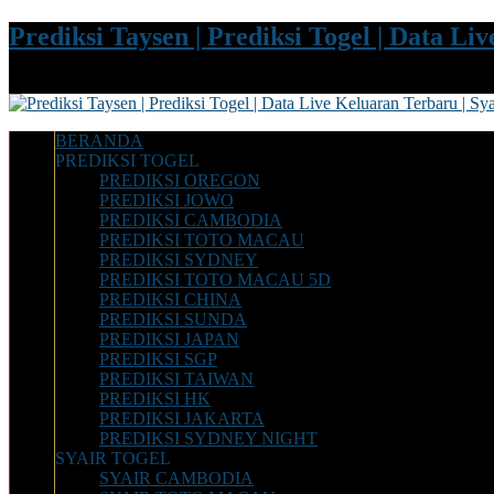
Prediksi Taysen | Prediksi Togel | Data Li
Prediksi Togel, Syair Togel dan Data Togel Terupdate 2026
BERANDA
PREDIKSI TOGEL
PREDIKSI OREGON
PREDIKSI JOWO
PREDIKSI CAMBODIA
PREDIKSI TOTO MACAU
PREDIKSI SYDNEY
PREDIKSI TOTO MACAU 5D
PREDIKSI CHINA
PREDIKSI SUNDA
PREDIKSI JAPAN
PREDIKSI SGP
PREDIKSI TAIWAN
PREDIKSI HK
PREDIKSI JAKARTA
PREDIKSI SYDNEY NIGHT
SYAIR TOGEL
SYAIR CAMBODIA