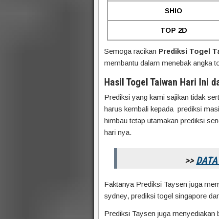
SHIO
TOP 2D
Semoga racikan
Prediksi Togel T
membantu dalam menebak angka to
Hasil Togel Taiwan Hari Ini 
Prediksi yang kami sajikan tidak s
harus kembali kepada prediksi mas
himbau tetap utamakan prediksi send
hari nya.
>>
DATA
Faktanya Prediksi Taysen juga menye
sydney, prediksi togel singapore da
Prediksi Taysen juga menyediakan b