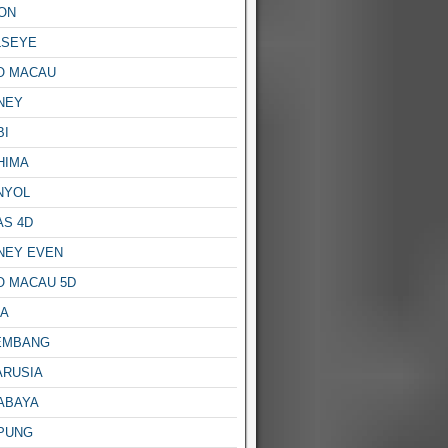
ON
LSEYE
O MACAU
NEY
BI
HIMA
NYOL
AS 4D
NEY EVEN
O MACAU 5D
NA
EMBANG
ARUSIA
ABAYA
PUNG