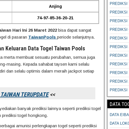
PREDIKSI
Anjing
PREDIKSI
74-97-85-36-20-21
PREDIKSI
PREDIKSI
aiwan Hari Ini 26 Maret 2022
bisa dapat sangat
gel di pasaran
TaiwanPools
periode selanjutnya.
PREDIKSI
PREDIKSI
dan Keluaran Data Togel Taiwan Pools
PREDIKSI
erta merta membuat sesuatu perubahan, semua juga
ing-masing. Kepada sahabat taysen kami selalu
PREDIKSI
iri dan selalu optimis dalam meraih jackpot setiap
PREDIKSI
PREDIKSI
PREDIKSI
 TAIWAN TERUPDATE
<<
DATA TO
diakan banyak prediksi lainnya seperti prediksi togel
DATA EIB
n prediksi togel hongkong.
DATA LOK
erbagai amunisi perlengkapan togel seperti prediksi