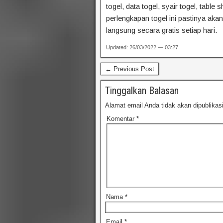
togel, data togel, syair togel, table
perlengkapan togel ini pastinya aka
langsung secara gratis setiap hari.
Updated: 26/03/2022 — 03:27
← Previous Post
Tinggalkan Balasan
Alamat email Anda tidak akan dipublikas
Komentar
*
Nama
*
Email
*