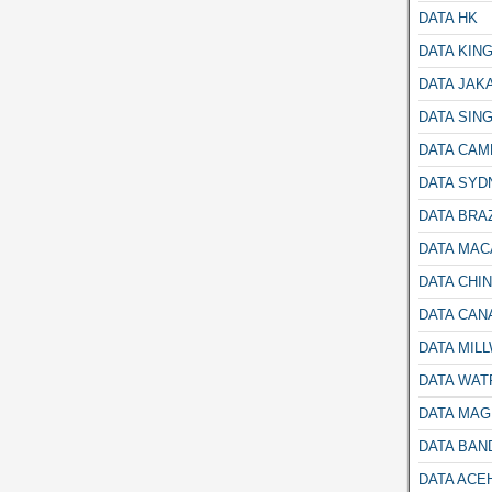
DATA HK
DATA KIN
DATA JAK
DATA SIN
DATA CAM
DATA SYD
DATA BRAZ
DATA MAC
DATA CHIN
DATA CAN
DATA MIL
DATA WAT
DATA MA
DATA BAN
DATA ACE