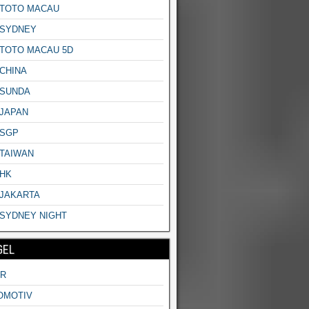
 TOTO MACAU
 SYDNEY
 TOTO MACAU 5D
 CHINA
 SUNDA
 JAPAN
 SGP
 TAIWAN
 HK
 JAKARTA
 SYDNEY NIGHT
GEL
AR
OMOTIV