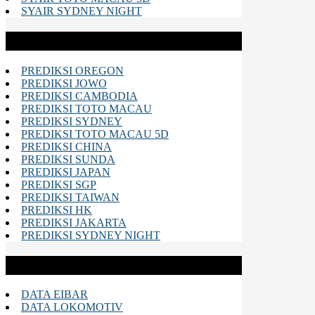
SYAIR SYDNEY NIGHT
PREDIKSI TOGEL
PREDIKSI OREGON
PREDIKSI JOWO
PREDIKSI CAMBODIA
PREDIKSI TOTO MACAU
PREDIKSI SYDNEY
PREDIKSI TOTO MACAU 5D
PREDIKSI CHINA
PREDIKSI SUNDA
PREDIKSI JAPAN
PREDIKSI SGP
PREDIKSI TAIWAN
PREDIKSI HK
PREDIKSI JAKARTA
PREDIKSI SYDNEY NIGHT
DATA TOGEL
DATA EIBAR
DATA LOKOMOTIV