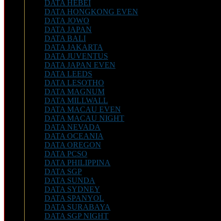
DATA HEBEI
DATA HONGKONG EVEN
DATA JOWO
DATA JAPAN
DATA BALI
DATA JAKARTA
DATA JUVENTUS
DATA JAPAN EVEN
DATA LEEDS
DATA LESOTHO
DATA MAGNUM
DATA MILLWALL
DATA MACAU EVEN
DATA MACAU NIGHT
DATA NEVADA
DATA OCEANIA
DATA OREGON
DATA PCSO
DATA PHILIPPINA
DATA SGP
DATA SUNDA
DATA SYDNEY
DATA SPANYOL
DATA SURABAYA
DATA SGP NIGHT