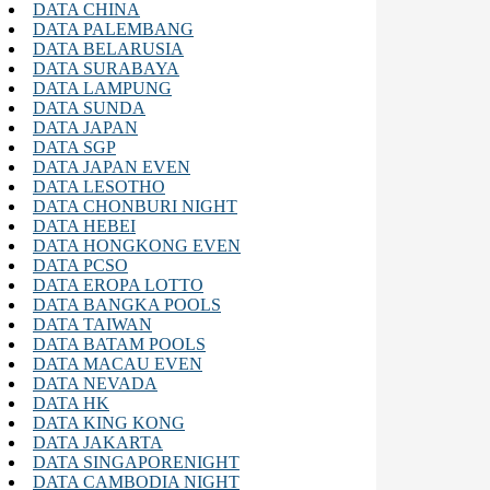
DATA CHINA
DATA PALEMBANG
DATA BELARUSIA
DATA SURABAYA
DATA LAMPUNG
DATA SUNDA
DATA JAPAN
DATA SGP
DATA JAPAN EVEN
DATA LESOTHO
DATA CHONBURI NIGHT
DATA HEBEI
DATA HONGKONG EVEN
DATA PCSO
DATA EROPA LOTTO
DATA BANGKA POOLS
DATA TAIWAN
DATA BATAM POOLS
DATA MACAU EVEN
DATA NEVADA
DATA HK
DATA KING KONG
DATA JAKARTA
DATA SINGAPORENIGHT
DATA CAMBODIA NIGHT