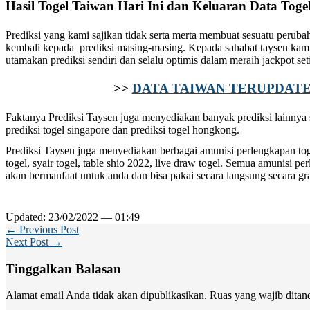
Hasil Togel Taiwan Hari Ini dan Keluaran Data Toge
Prediksi yang kami sajikan tidak serta merta membuat sesuatu peruba
kembali kepada prediksi masing-masing. Kepada sahabat taysen kami
utamakan prediksi sendiri dan selalu optimis dalam meraih jackpot set
>>
DATA TAIWAN TERUPDAT
Faktanya Prediksi Taysen juga menyediakan banyak prediksi lainnya se
prediksi togel singapore dan prediksi togel hongkong.
Prediksi Taysen juga menyediakan berbagai amunisi perlengkapan togel
togel, syair togel, table shio 2022, live draw togel. Semua amunisi pe
akan bermanfaat untuk anda dan bisa pakai secara langsung secara grat
Updated: 23/02/2022 — 01:49
← Previous Post
Next Post →
Tinggalkan Balasan
Alamat email Anda tidak akan dipublikasikan.
Ruas yang wajib ditan