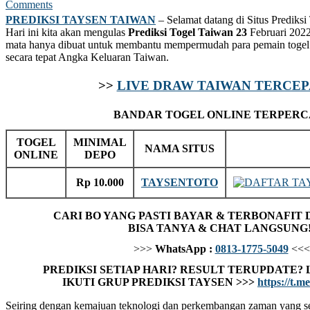
Comments
PREDIKSI TAYSEN TAIWAN
– Selamat datang di Situs Prediksi
Hari ini kita akan mengulas
Prediksi Togel Taiwan 23
Februari 2022
mata hanya dibuat untuk membantu mempermudah para pemain togel
secara tepat Angka Keluaran Taiwan.
>>
LIVE DRAW TAIWAN TERCEP
BANDAR TOGEL ONLINE TERPERC
TOGEL
MINIMAL
NAMA SITUS
ONLINE
DEPO
Rp 10.000
TAYSENTOTO
CARI BO YANG PASTI BAYAR & TERBONAFIT 
BISA TANYA & CHAT LANGSUNG!
>>>
WhatsApp :
0813-1775-5049
<<<
PREDIKSI SETIAP HARI? RESULT TERUPDATE?
IKUTI GRUP PREDIKSI TAYSEN >>>
https://t.m
Seiring dengan kemajuan teknologi dan perkembangan zaman yang se