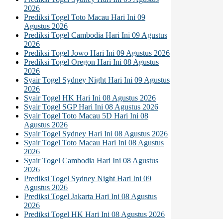
2026
Prediksi Togel Toto Macau Hari Ini 09
Agustus 2026
Prediksi Togel Cambodia Hari Ini 09 Agustus
2026
Prediksi Togel Jowo Hari Ini 09 Agustus 2026
Prediksi Togel Oregon Hari Ini 08 Agustus
2026
Syair Togel Sydney Night Hari Ini 09 Agustus
2026
Syair Togel HK Hari Ini 08 Agustus 2026
Syair Togel SGP Hari Ini 08 Agustus 2026
Syair Togel Toto Macau 5D Hari Ini 08
Agustus 2026
Syair Togel Sydney Hari Ini 08 Agustus 2026
Syair Togel Toto Macau Hari Ini 08 Agustus
2026
Syair Togel Cambodia Hari Ini 08 Agustus
2026
Prediksi Togel Sydney Night Hari Ini 09
Agustus 2026
Prediksi Togel Jakarta Hari Ini 08 Agustus
2026
Prediksi Togel HK Hari Ini 08 Agustus 2026