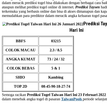
dalam meracik prediksi togel bisa dilakukan dengan berbagai cara baik
ataupun melihat prediksi togel online di internet.
Prediksi Taysen
hadi
terkemuka yang berbasis online dan bisa di akses dimanapun dan ka
memudahkan para prediktor dalam meracik angka keluaran togel pas
Prediksi Ta
Hari Ini
BBFS
03215
COLOK MACAU
2.3 / 8.5
ANGKA KUMAT
73 / 24 / 32
COLOK BEBAS
5 & 1
SHIO
Kambing
TOP 2D
08-45-90-18-27-74
Semoga racikan
Prediksi Togel Taiwan Hari Ini 23 Februari 2022
dalam menebak angka togel di pasaran
TaiwanPools
periode selanjut