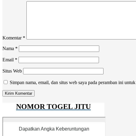
Komentar
*
Nama
*
Email
*
Situs Web
Simpan nama, email, dan situs web saya pada peramban ini untuk
NOMOR TOGEL JITU