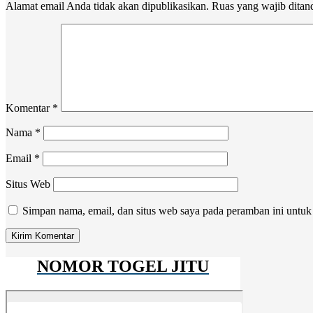
Alamat email Anda tidak akan dipublikasikan.
Ruas yang wajib ditan
Komentar
*
Nama
*
Email
*
Situs Web
Simpan nama, email, dan situs web saya pada peramban ini untuk
NOMOR TOGEL JITU