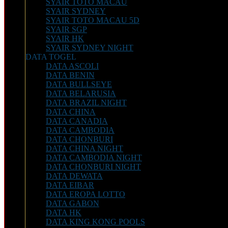
SYAIR TOTO MACAU
SYAIR SYDNEY
SYAIR TOTO MACAU 5D
SYAIR SGP
SYAIR HK
SYAIR SYDNEY NIGHT
DATA TOGEL
DATA ASCOLI
DATA BENIN
DATA BULLSEYE
DATA BELARUSIA
DATA BRAZIL NIGHT
DATA CHINA
DATA CANADIA
DATA CAMBODIA
DATA CHONBURI
DATA CHINA NIGHT
DATA CAMBODIA NIGHT
DATA CHONBURI NIGHT
DATA DEWATA
DATA EIBAR
DATA EROPA LOTTO
DATA GABON
DATA HK
DATA KING KONG POOLS