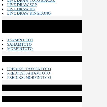
LIVE DRAW TOTO MACAU
LIVE DRAW SGP
LIVE DRAW HK
LIVE DRAW KINGKONG
BANDAR TOGEL ONLINE
TERPERCAYA
TAYSENTOTO
SAHAMTOTO
MORFINTOTO
PREDIKSI TOGEL ONLINE
PREDIKSI TAYSENTOTO
PREDIKSI SAHAMTOTO
PREDIKSI MORFINTOTO
VISITOR
Pos-pos Terbaru