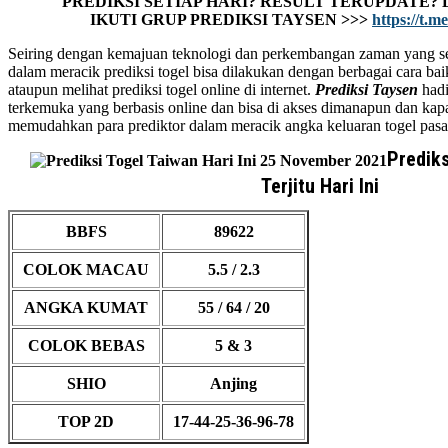
PREDIKSI SETIAP HARI? RESULT TERUPDATE?
IKUTI GRUP PREDIKSI TAYSEN >>>
https://t.m
Seiring dengan kemajuan teknologi dan perkembangan zaman yang se
dalam meracik prediksi togel bisa dilakukan dengan berbagai cara baik
ataupun melihat prediksi togel online di internet.
Prediksi Taysen
hadi
terkemuka yang berbasis online dan bisa di akses dimanapun dan ka
memudahkan para prediktor dalam meracik angka keluaran togel pas
Prediks
Terjitu Hari Ini
BBFS
89622
COLOK MACAU
5.5 / 2.3
ANGKA KUMAT
55 / 64 / 20
COLOK BEBAS
5 & 3
SHIO
Anjing
TOP 2D
17-44-25-36-96-78