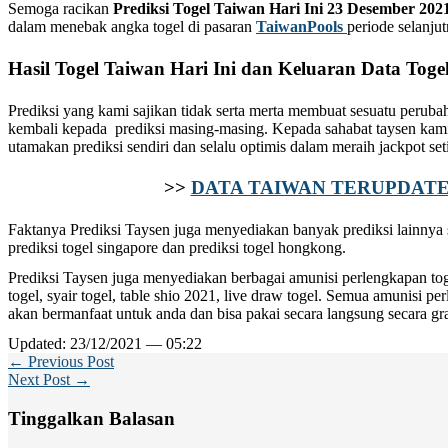
Semoga racikan
Prediksi Togel Taiwan Hari Ini 23 Desember 202
dalam menebak angka togel di pasaran
TaiwanPools
periode selanjut
Hasil Togel Taiwan Hari Ini dan Keluaran Data Toge
Prediksi yang kami sajikan tidak serta merta membuat sesuatu peruba
kembali kepada prediksi masing-masing. Kepada sahabat taysen kami
utamakan prediksi sendiri dan selalu optimis dalam meraih jackpot set
>>
DATA TAIWAN TERUPDAT
Faktanya Prediksi Taysen juga menyediakan banyak prediksi lainnya se
prediksi togel singapore dan prediksi togel hongkong.
Prediksi Taysen juga menyediakan berbagai amunisi perlengkapan togel
togel, syair togel, table shio 2021, live draw togel. Semua amunisi pe
akan bermanfaat untuk anda dan bisa pakai secara langsung secara grat
Updated: 23/12/2021 — 05:22
← Previous Post
Next Post →
Tinggalkan Balasan