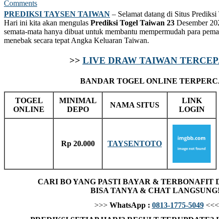
Comments
PREDIKSI TAYSEN TAIWAN
– Selamat datang di Situs Prediksi
Hari ini kita akan mengulas
Prediksi Togel Taiwan 23
Desember 202
semata-mata hanya dibuat untuk membantu mempermudah para pemain
menebak secara tepat Angka Keluaran Taiwan.
>>
LIVE DRAW TAIWAN TERCEP
BANDAR TOGEL ONLINE TERPERC
TOGEL
MINIMAL
LINK
NAMA SITUS
ONLINE
DEPO
LOGIN
Rp 20.000
TAYSENTOTO
CARI BO YANG PASTI BAYAR & TERBONAFIT 
BISA TANYA & CHAT LANGSUNG!
>>>
WhatsApp :
0813-1775-5049
<<<