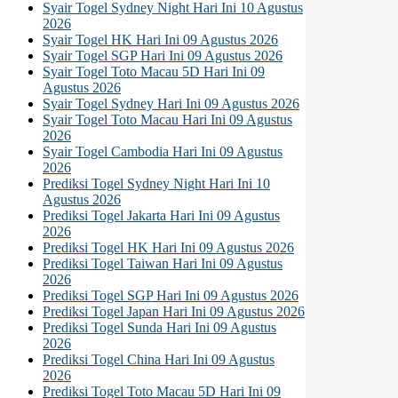
Syair Togel Sydney Night Hari Ini 10 Agustus
2026
Syair Togel HK Hari Ini 09 Agustus 2026
Syair Togel SGP Hari Ini 09 Agustus 2026
Syair Togel Toto Macau 5D Hari Ini 09
Agustus 2026
Syair Togel Sydney Hari Ini 09 Agustus 2026
Syair Togel Toto Macau Hari Ini 09 Agustus
2026
Syair Togel Cambodia Hari Ini 09 Agustus
2026
Prediksi Togel Sydney Night Hari Ini 10
Agustus 2026
Prediksi Togel Jakarta Hari Ini 09 Agustus
2026
Prediksi Togel HK Hari Ini 09 Agustus 2026
Prediksi Togel Taiwan Hari Ini 09 Agustus
2026
Prediksi Togel SGP Hari Ini 09 Agustus 2026
Prediksi Togel Japan Hari Ini 09 Agustus 2026
Prediksi Togel Sunda Hari Ini 09 Agustus
2026
Prediksi Togel China Hari Ini 09 Agustus
2026
Prediksi Togel Toto Macau 5D Hari Ini 09