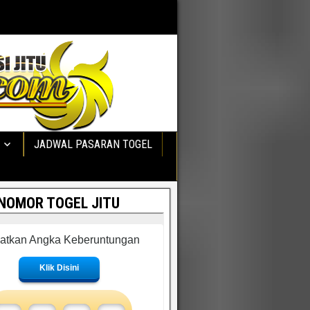
JADWAL PASARAN TOGEL
NOMOR TOGEL JITU