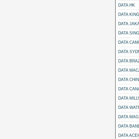
DATA HK
DATA KIN
DATA JAK
DATA SIN
DATA CAM
DATA SYD
DATA BRAZ
DATA MAC
DATA CHIN
DATA CAN
DATA MIL
DATA WAT
DATA MA
DATA BAN
DATA ACE