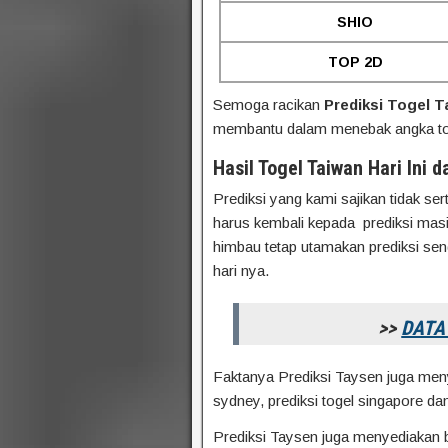
SHIO
TOP 2D
Semoga racikan
Prediksi Togel Ta
membantu dalam menebak angka to
Hasil Togel Taiwan Hari Ini 
Prediksi yang kami sajikan tidak s
harus kembali kepada prediksi mas
himbau tetap utamakan prediksi send
hari nya.
>>
DATA
Faktanya Prediksi Taysen juga menye
sydney, prediksi togel singapore da
Prediksi Taysen juga menyediakan b