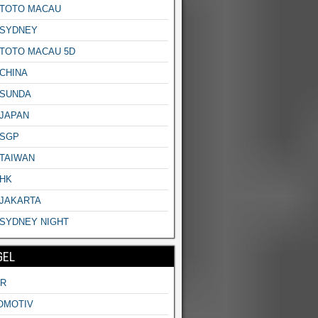
 TOTO MACAU
 SYDNEY
 TOTO MACAU 5D
 CHINA
 SUNDA
 JAPAN
 SGP
 TAIWAN
 HK
 JAKARTA
 SYDNEY NIGHT
GEL
AR
OMOTIV