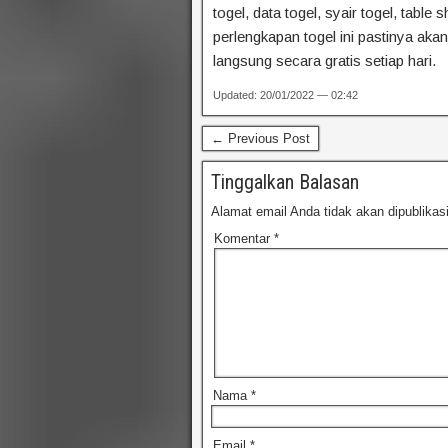
togel, data togel, syair togel, table
perlengkapan togel ini pastinya aka
langsung secara gratis setiap hari.
Updated: 20/01/2022 — 02:42
← Previous Post
Tinggalkan Balasan
Alamat email Anda tidak akan dipublikas
Komentar
*
Nama
*
Email
*