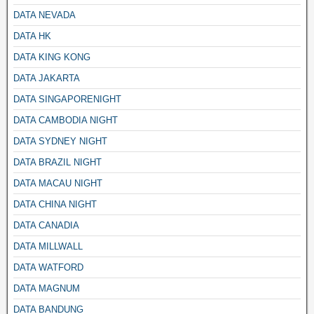
DATA NEVADA
DATA HK
DATA KING KONG
DATA JAKARTA
DATA SINGAPORENIGHT
DATA CAMBODIA NIGHT
DATA SYDNEY NIGHT
DATA BRAZIL NIGHT
DATA MACAU NIGHT
DATA CHINA NIGHT
DATA CANADIA
DATA MILLWALL
DATA WATFORD
DATA MAGNUM
DATA BANDUNG