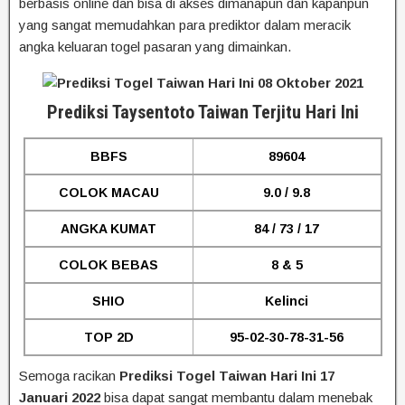
berbasis online dan bisa di akses dimanapun dan kapanpun
yang sangat memudahkan para prediktor dalam meracik
angka keluaran togel pasaran yang dimainkan.
Prediksi Taysentoto Taiwan Terjitu Hari Ini
BBFS
89604
COLOK MACAU
9.0 / 9.8
ANGKA KUMAT
84 / 73 / 17
COLOK BEBAS
8 & 5
SHIO
Kelinci
TOP 2D
95-02-30-78-31-56
Semoga racikan
Prediksi Togel Taiwan Hari Ini 17
Januari 2022
bisa dapat sangat membantu dalam menebak