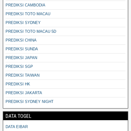
PREDIKSI CAMBODIA
PREDIKSI TOTO MACAU
PREDIKSI SYDNEY
PREDIKSI TOTO MACAU 5D
PREDIKSI CHINA
PREDIKSI SUNDA
PREDIKSI JAPAN
PREDIKSI SGP
PREDIKSI TAIWAN
PREDIKSI HK
PREDIKSI JAKARTA
PREDIKSI SYDNEY NIGHT
DATA TOGEL
DATA EIBAR