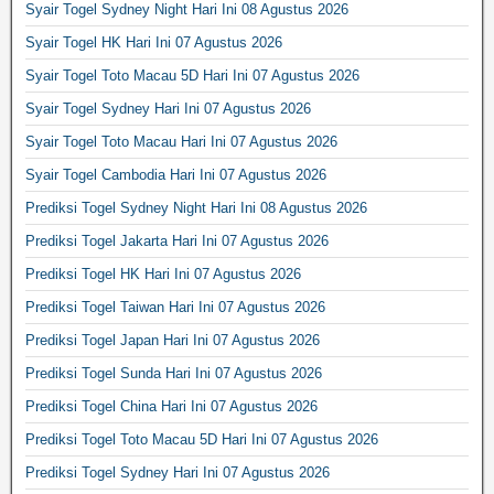
Syair Togel Sydney Night Hari Ini 08 Agustus 2026
Syair Togel HK Hari Ini 07 Agustus 2026
Syair Togel Toto Macau 5D Hari Ini 07 Agustus 2026
Syair Togel Sydney Hari Ini 07 Agustus 2026
Syair Togel Toto Macau Hari Ini 07 Agustus 2026
Syair Togel Cambodia Hari Ini 07 Agustus 2026
Prediksi Togel Sydney Night Hari Ini 08 Agustus 2026
Prediksi Togel Jakarta Hari Ini 07 Agustus 2026
Prediksi Togel HK Hari Ini 07 Agustus 2026
Prediksi Togel Taiwan Hari Ini 07 Agustus 2026
Prediksi Togel Japan Hari Ini 07 Agustus 2026
Prediksi Togel Sunda Hari Ini 07 Agustus 2026
Prediksi Togel China Hari Ini 07 Agustus 2026
Prediksi Togel Toto Macau 5D Hari Ini 07 Agustus 2026
Prediksi Togel Sydney Hari Ini 07 Agustus 2026