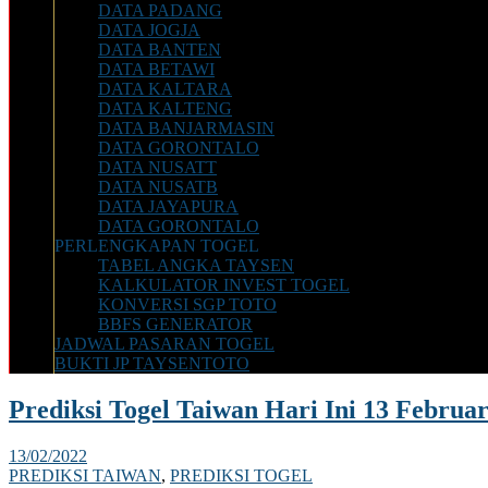
DATA PADANG
DATA JOGJA
DATA BANTEN
DATA BETAWI
DATA KALTARA
DATA KALTENG
DATA BANJARMASIN
DATA GORONTALO
DATA NUSATT
DATA NUSATB
DATA JAYAPURA
DATA GORONTALO
PERLENGKAPAN TOGEL
TABEL ANGKA TAYSEN
KALKULATOR INVEST TOGEL
KONVERSI SGP TOTO
BBFS GENERATOR
JADWAL PASARAN TOGEL
BUKTI JP TAYSENTOTO
Prediksi Togel Taiwan Hari Ini 13 Februar
13/02/2022
PREDIKSI TAIWAN
,
PREDIKSI TOGEL