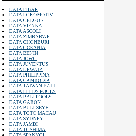
DATA EIBAR
DATA LOKOMOTIV
DATA OREGON
DATA VIENNA
DATA ASCOLI
DATA ZIMBABWE
DATA CHONBURI
DATA OCEANIA
DATA BENIN
DATA JOWO
DATA JUVENTUS
DATA DEWATA
DATA PHILIPPINA
DATA CAMBODIA
DATA TAIWAN BALL
DATA LEEDS POOLS
DATA BALI POOLS
DATA GABON
DATA BULLSEYE
DATA TOTO MACAU
DATA SYDNEY
DATA JAMBI
DATA TOSHIMA
DATA SPANYOL