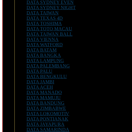
DATA SYDNEY EVEN
DATA SYDNEY NIGHT
DATA TAIWAN
DATA TEXAS 4D
DATA TOSHIMA
DATA TOTO MACAU
DATA TAIWAN BALL
DATA VIENNA
DATA WATFORD
DATA BATAM
DATA BANGKA
DATA LAMPUNG
DATA PALEMBANG
DATA PALU
DATA BENGKULU
DATA JAMBI
DATA ACEH
DATA MANADO
DATA MAMUJU
DATA BANDUNG
DATA ZIMBABWE
DATA LOKOMOTIV
DATA PONTIANAK
DATA JAYAPURA
DATA SAMARINDA