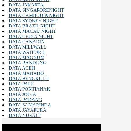
DATA JAKARTA
DATA SINGAPORENIGHT
DATA CAMBODIA NIGHT
DATA SYDNEY NIGHT
DATA BRAZIL NIGHT
DATA MACAU NIGHT
DATA CHINA NIGHT
DATA CANADIA
DATA MILLWALL
DATA WATFORD
DATA MAGNUM
DATA BANDUNG
DATA ACEH
DATA MANADO
DATA BENGKULU
DATA PALU
DATA PONTIANAK
DATA JOGJA
DATA PADANG
DATA SAMARINDA
DATA JAYAPURA
DATA NUSATT
LIVE DRAW TERCEPAT