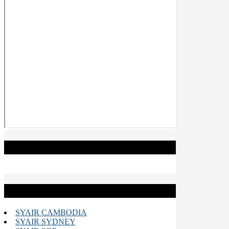
TABEL SHIO 2026
SYAIR TOGEL
SYAIR CAMBODIA
SYAIR SYDNEY