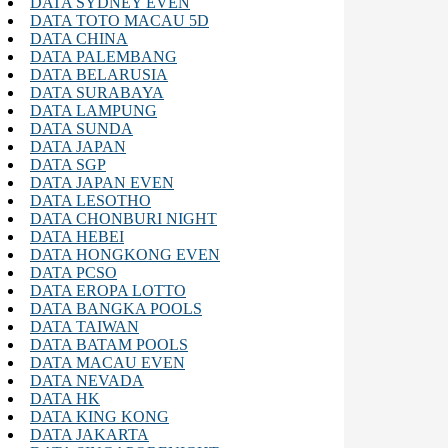
DATA SYDNEY EVEN
DATA TOTO MACAU 5D
DATA CHINA
DATA PALEMBANG
DATA BELARUSIA
DATA SURABAYA
DATA LAMPUNG
DATA SUNDA
DATA JAPAN
DATA SGP
DATA JAPAN EVEN
DATA LESOTHO
DATA CHONBURI NIGHT
DATA HEBEI
DATA HONGKONG EVEN
DATA PCSO
DATA EROPA LOTTO
DATA BANGKA POOLS
DATA TAIWAN
DATA BATAM POOLS
DATA MACAU EVEN
DATA NEVADA
DATA HK
DATA KING KONG
DATA JAKARTA