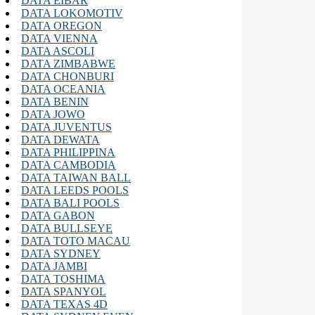
DATA EIBAR
DATA LOKOMOTIV
DATA OREGON
DATA VIENNA
DATA ASCOLI
DATA ZIMBABWE
DATA CHONBURI
DATA OCEANIA
DATA BENIN
DATA JOWO
DATA JUVENTUS
DATA DEWATA
DATA PHILIPPINA
DATA CAMBODIA
DATA TAIWAN BALL
DATA LEEDS POOLS
DATA BALI POOLS
DATA GABON
DATA BULLSEYE
DATA TOTO MACAU
DATA SYDNEY
DATA JAMBI
DATA TOSHIMA
DATA SPANYOL
DATA TEXAS 4D