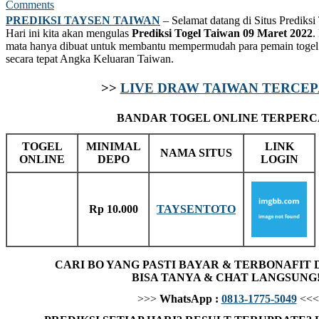
Comments
PREDIKSI TAYSEN TAIWAN
– Selamat datang di Situs Prediksi
Hari ini kita akan mengulas
Prediksi Togel Taiwan 09 Maret 2022
.
mata hanya dibuat untuk membantu mempermudah para pemain togel
secara tepat Angka Keluaran Taiwan.
>>
LIVE DRAW TAIWAN TERCEP
BANDAR TOGEL ONLINE TERPERC
TOGEL
MINIMAL
LINK
NAMA SITUS
ONLINE
DEPO
LOGIN
Rp 10.000
TAYSENTOTO
CARI BO YANG PASTI BAYAR & TERBONAFIT 
BISA TANYA & CHAT LANGSUNG!
>>>
WhatsApp :
0813-1775-5049
<<<