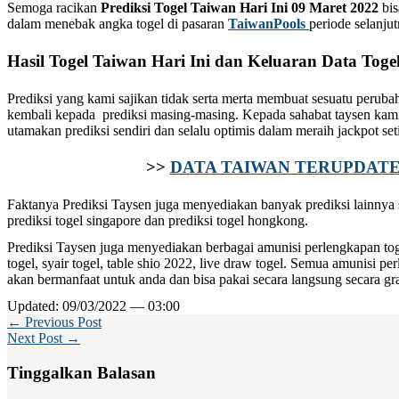
Semoga racikan
Prediksi Togel Taiwan Hari Ini 09 Maret 2022
bis
dalam menebak angka togel di pasaran
TaiwanPools
periode selanjut
Hasil Togel Taiwan Hari Ini dan Keluaran Data Toge
Prediksi yang kami sajikan tidak serta merta membuat sesuatu peruba
kembali kepada prediksi masing-masing. Kepada sahabat taysen kami
utamakan prediksi sendiri dan selalu optimis dalam meraih jackpot set
>>
DATA TAIWAN TERUPDAT
Faktanya Prediksi Taysen juga menyediakan banyak prediksi lainnya se
prediksi togel singapore dan prediksi togel hongkong.
Prediksi Taysen juga menyediakan berbagai amunisi perlengkapan togel
togel, syair togel, table shio 2022, live draw togel. Semua amunisi pe
akan bermanfaat untuk anda dan bisa pakai secara langsung secara grat
Updated: 09/03/2022 — 03:00
← Previous Post
Next Post →
Tinggalkan Balasan