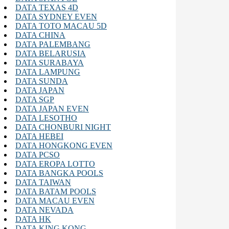
DATA TEXAS 4D
DATA SYDNEY EVEN
DATA TOTO MACAU 5D
DATA CHINA
DATA PALEMBANG
DATA BELARUSIA
DATA SURABAYA
DATA LAMPUNG
DATA SUNDA
DATA JAPAN
DATA SGP
DATA JAPAN EVEN
DATA LESOTHO
DATA CHONBURI NIGHT
DATA HEBEI
DATA HONGKONG EVEN
DATA PCSO
DATA EROPA LOTTO
DATA BANGKA POOLS
DATA TAIWAN
DATA BATAM POOLS
DATA MACAU EVEN
DATA NEVADA
DATA HK
DATA KING KONG