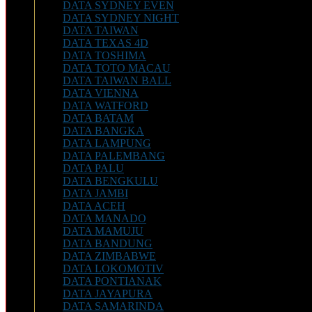
DATA SYDNEY EVEN
DATA SYDNEY NIGHT
DATA TAIWAN
DATA TEXAS 4D
DATA TOSHIMA
DATA TOTO MACAU
DATA TAIWAN BALL
DATA VIENNA
DATA WATFORD
DATA BATAM
DATA BANGKA
DATA LAMPUNG
DATA PALEMBANG
DATA PALU
DATA BENGKULU
DATA JAMBI
DATA ACEH
DATA MANADO
DATA MAMUJU
DATA BANDUNG
DATA ZIMBABWE
DATA LOKOMOTIV
DATA PONTIANAK
DATA JAYAPURA
DATA SAMARINDA