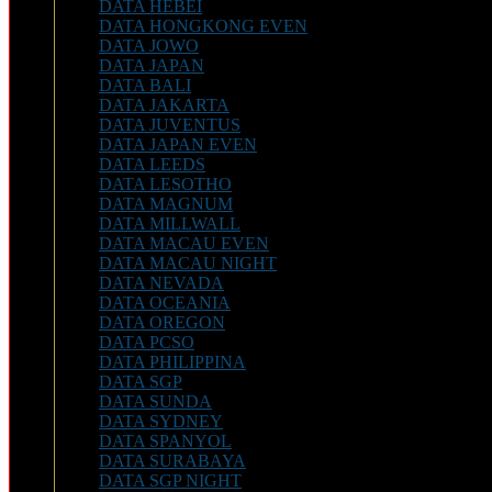
DATA HEBEI
DATA HONGKONG EVEN
DATA JOWO
DATA JAPAN
DATA BALI
DATA JAKARTA
DATA JUVENTUS
DATA JAPAN EVEN
DATA LEEDS
DATA LESOTHO
DATA MAGNUM
DATA MILLWALL
DATA MACAU EVEN
DATA MACAU NIGHT
DATA NEVADA
DATA OCEANIA
DATA OREGON
DATA PCSO
DATA PHILIPPINA
DATA SGP
DATA SUNDA
DATA SYDNEY
DATA SPANYOL
DATA SURABAYA
DATA SGP NIGHT