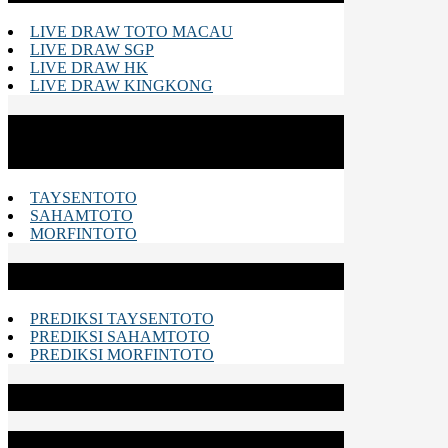
LIVE DRAW TOTO MACAU
LIVE DRAW SGP
LIVE DRAW HK
LIVE DRAW KINGKONG
BANDAR TOGEL ONLINE
TERPERCAYA
TAYSENTOTO
SAHAMTOTO
MORFINTOTO
PREDIKSI TOGEL ONLINE
PREDIKSI TAYSENTOTO
PREDIKSI SAHAMTOTO
PREDIKSI MORFINTOTO
VISITOR
Pos-pos Terbaru