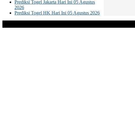
Prediksi Togel Jakarta Hari Ini 05 Agustus
2026
Prediksi Togel HK Hari Ini 05 Agustus 2026
Prediksi Togel, Data Live Keluaran Terbaru, Syair Togel Akurat © 2