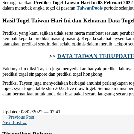
Semoga racikan
Prediksi Togel Taiwan Hari Ini 08 Februari 2022
dalam menebak angka togel di pasaran
TaiwanPools
periode selanjut
Hasil Togel Taiwan Hari Ini dan Keluaran Data Toge
Prediksi yang kami sajikan tidak serta merta membuat sesuatu peruba
kembali kepada prediksi masing-masing. Kepada sahabat taysen kami
utamakan prediksi sendiri dan selalu optimis dalam meraih jackpot set
>>
DATA TAIWAN TERUPDAT
Faktanya Prediksi Taysen juga menyediakan banyak prediksi lainnya se
prediksi togel singapore dan prediksi togel hongkong.
Prediksi Taysen juga menyediakan berbagai amunisi perlengkapan togel
togel, syair togel, table shio 2022, live draw togel. Semua amunisi pe
akan bermanfaat untuk anda dan bisa pakai secara langsung secara grat
Updated: 08/02/2022 — 02:41
← Previous Post
Next Post →