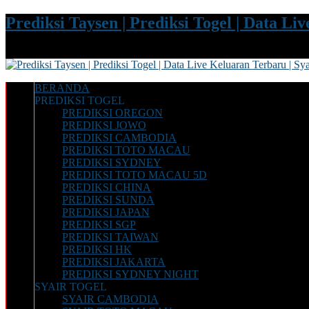
Prediksi Taysen | Prediksi Togel | Data Li
Prediksi Togel, Syair Togel dan Data Togel Terupdate 2026
BERANDA
PREDIKSI TOGEL
PREDIKSI OREGON
PREDIKSI JOWO
PREDIKSI CAMBODIA
PREDIKSI TOTO MACAU
PREDIKSI SYDNEY
PREDIKSI TOTO MACAU 5D
PREDIKSI CHINA
PREDIKSI SUNDA
PREDIKSI JAPAN
PREDIKSI SGP
PREDIKSI TAIWAN
PREDIKSI HK
PREDIKSI JAKARTA
PREDIKSI SYDNEY NIGHT
SYAIR TOGEL
SYAIR CAMBODIA