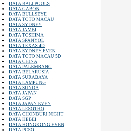
DATA BALI POOLS
DATA GABON
DATA BULLSEYE
DATA TOTO MACAU
DATA SYDNEY
DATA JAMBI
DATA TOSHIMA
DATA SPANYOL
DATA TEXAS 4D
DATA SYDNEY EVEN
DATA TOTO MACAU 5D
DATA CHINA
DATA PALEMBANG
DATA BELARUSIA
DATA SURABAYA
DATA LAMPUNG
DATA SUNDA
DATA JAPAN
DATA SGP
DATA JAPAN EVEN
DATA LESOTHO
DATA CHONBURI NIGHT
DATA HEBEI
DATA HONGKONG EVEN
DATA PCSO