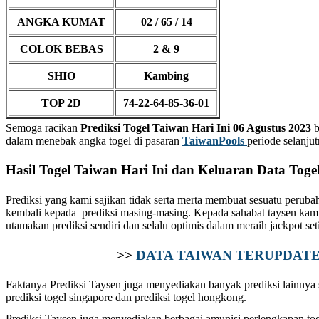
ANGKA KUMAT
02 / 65 / 14
COLOK BEBAS
2 & 9
SHIO
Kambing
TOP 2D
74-22-64-85
-36-01
Semoga racikan
Prediksi Togel Taiwan Hari Ini 06 Agustus 2023
b
dalam menebak angka togel di pasaran
TaiwanPools
periode selanjut
Hasil Togel Taiwan Hari Ini dan Keluaran Data Toge
Prediksi yang kami sajikan tidak serta merta membuat sesuatu peruba
kembali kepada prediksi masing-masing. Kepada sahabat taysen kami
utamakan prediksi sendiri dan selalu optimis dalam meraih jackpot set
>>
DATA TAIWAN TERUPDAT
Faktanya Prediksi Taysen juga menyediakan banyak prediksi lainnya se
prediksi togel singapore dan prediksi togel hongkong.
Prediksi Taysen juga menyediakan berbagai amunisi perlengkapan togel