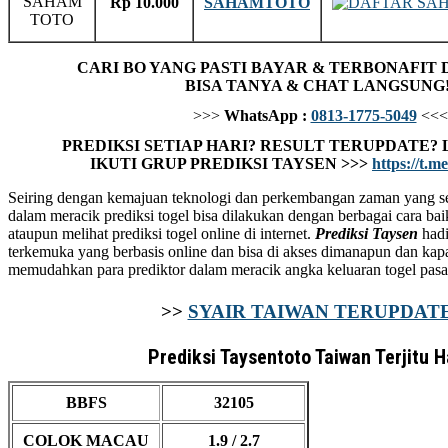
Rp 10.000
SAHAMTOTO
CARI BO YANG PASTI BAYAR & TERBONAFIT 
BISA TANYA & CHAT LANGSUNG!
>>>
WhatsApp :
0813-1775-5049
<<<
PREDIKSI SETIAP HARI? RESULT TERUPDATE?
IKUTI GRUP PREDIKSI TAYSEN >>>
https://t.m
Seiring dengan kemajuan teknologi dan perkembangan zaman yang se
dalam meracik prediksi togel bisa dilakukan dengan berbagai cara baik
ataupun melihat prediksi togel online di internet.
Prediksi Taysen
hadi
terkemuka yang berbasis online dan bisa di akses dimanapun dan ka
memudahkan para prediktor dalam meracik angka keluaran togel pas
>>
SYAIR TAIWAN TERUPDAT
Prediksi Taysentoto Taiwan Terjitu Ha
BBFS
32105
COLOK MACAU
1.9 / 2.7