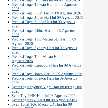
Prediksi Togel HK Hari Ini 09 Agustus 2026
Prediksi Togel Taiwan Hari Ini 09 Agustus
2026
Prediksi Togel SGP Hari Ini 09 Agustus 2026
Prediksi Togel Japan Hari Ini 09 Agustus 2026
Prediksi Togel Sunda Hari Ini 09 Agustus
2026
Prediksi Togel China Hari Ini 09 Agustus
2026
Prediksi Togel Toto Macau 5D Hari Ini 09
Agustus 2026
Prediksi Togel Sydney Hari Ini 09 Agustus
2026
Prediksi Togel Toto Macau Hari Ini 09
Agustus 2026
Prediksi Togel Cambodia Hari Ini 09 Agustus
2026
Prediksi Togel Jowo Hari Ini 09 Agustus 2026
Prediksi Togel Oregon Hari Ini 09 Agustus
2026
Syair Togel Sydney Night Hari Ini 09 Agustus
2026
Syair Togel HK Hari Ini 08 Agustus 2026
Syair Togel SGP Hari Ini 08 Agustus 2026
Syair Togel Toto Macau 5D Hari Ini 08