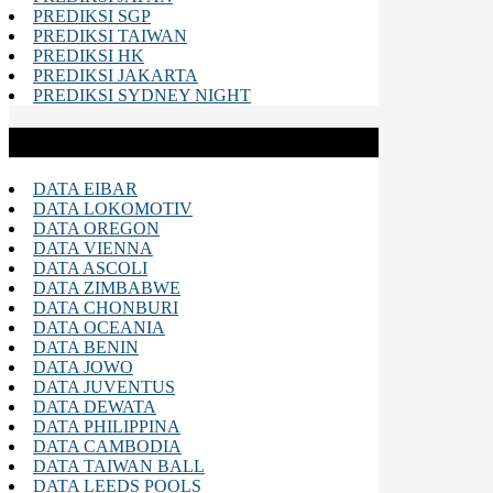
PREDIKSI SGP
PREDIKSI TAIWAN
PREDIKSI HK
PREDIKSI JAKARTA
PREDIKSI SYDNEY NIGHT
DATA TOGEL
DATA EIBAR
DATA LOKOMOTIV
DATA OREGON
DATA VIENNA
DATA ASCOLI
DATA ZIMBABWE
DATA CHONBURI
DATA OCEANIA
DATA BENIN
DATA JOWO
DATA JUVENTUS
DATA DEWATA
DATA PHILIPPINA
DATA CAMBODIA
DATA TAIWAN BALL
DATA LEEDS POOLS