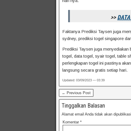
hari nya.
>>
DATA
Faktanya Prediksi Taysen juga menye
sydney, prediksi togel singapore da
Prediksi Taysen juga menyediakan b
togel, data togel, syair togel, table
perlengkapan togel ini pastinya aka
langsung secara gratis setiap hari.
Updated: 03/09/2023 — 03:39
← Previous Post
Tinggalkan Balasan
Alamat email Anda tidak akan dipublikas
Komentar
*