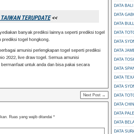
DATA BAL
DATA GAB
 TAIWAN TERUPDATE
<<
DATA BUL
diakan banyak prediksi lainnya seperti prediksi togel
DATA TOT
n prediksi togel hongkong.
DATA SYD
erbagai amunisi perlengkapan togel seperti prediksi
DATA JAM
 shio 2022, live draw togel. Semua amunisi
DATA TOS
n bermanfaat untuk anda dan bisa pakai secara
DATA SPA
DATA TEX
DATA SYD
Next Post →
DATA TOT
DATA CHI
DATA PAL
ikan.
Ruas yang wajib ditandai
*
DATA BEL
DATA SUR