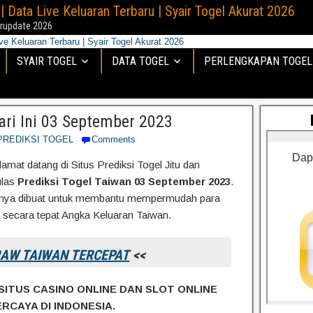
 | Data Live Keluaran Terbaru | Syair Togel Akurat 2026
Terupdate 2026
SYAIR TOGEL
DATA TOGEL
PERLENGKAPAN TOGEL
ari Ini 03 September 2023
PREDIKSI TOGEL
Comments
amat datang di Situs Prediksi Togel Jitu dan
ulas
Prediksi Togel Taiwan 03 September 2023
.
hanya dibuat untuk membantu mempermudah para
 secara tepat Angka Keluaran Taiwan.
RAW TAIWAN TERCEPAT
<<
SITUS CASINO ONLINE DAN SLOT ONLINE
RCAYA DI INDONESIA.