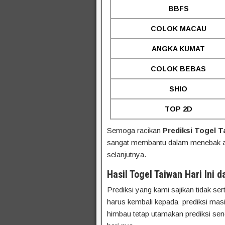
BBFS
COLOK MACAU
ANGKA KUMAT
COLOK BEBAS
SHIO
TOP 2D
Semoga racikan
Prediksi Togel T
sangat membantu dalam menebak an
selanjutnya.
Hasil Togel Taiwan Hari Ini 
Prediksi yang kami sajikan tidak s
harus kembali kepada prediksi mas
himbau tetap utamakan prediksi send