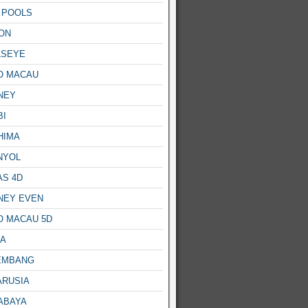
I POOLS
ON
LSEYE
O MACAU
NEY
BI
HIMA
NYOL
AS 4D
NEY EVEN
O MACAU 5D
NA
EMBANG
ARUSIA
ABAYA