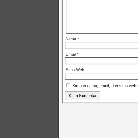
Nama
*
Email
*
Situs Web
Simpan nama, email, dan situs web 