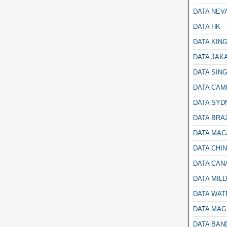
DATA NEV
DATA HK
DATA KIN
DATA JAK
DATA SIN
DATA CAM
DATA SYD
DATA BRAZ
DATA MAC
DATA CHIN
DATA CAN
DATA MIL
DATA WAT
DATA MA
DATA BAN