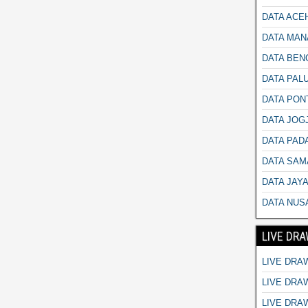
DATA ACE
DATA MA
DATA BEN
DATA PAL
DATA PON
DATA JOG
DATA PAD
DATA SAM
DATA JAY
DATA NUS
LIVE DR
LIVE DRA
LIVE DRA
LIVE DRA