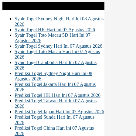
Pos-pos Terbaru
Syair Togel Sydney Night Hari Ini 08 Agustus
2026
Syair Togel HK Hari Ini 07 Agustus 2026
Syair Togel Toto Macau 5D Hari Ini 07
Agustus 2026
Syair Togel Sydney Hari Ini 07 Agustus 2026
Syair Togel Toto Macau Hari Ini 07 Agustus
2026
Syair Togel Cambodia Hari Ini 07 Agustus
2026
Prediksi Togel Sydney Night Hari Ini 08
Agustus 2026
Prediksi Togel Jakarta Hari Ini 07 Agustus
2026
Prediksi Togel HK Hari Ini 07 Agustus 2026
Prediksi Togel Taiwan Hari Ini 07 Agustus
2026
Prediksi Togel Japan Hari Ini 07 Agustus 2026
Prediksi Togel Sunda Hari Ini 07 Agustus
2026
Prediksi Togel China Hari Ini 07 Agustus
2026