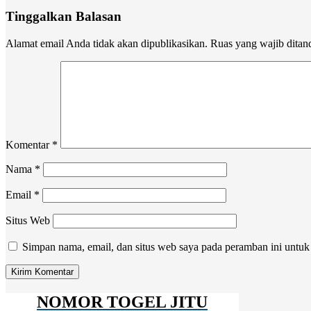
Tinggalkan Balasan
Alamat email Anda tidak akan dipublikasikan.
Ruas yang wajib ditan
Komentar
*
Nama
*
Email
*
Situs Web
Simpan nama, email, dan situs web saya pada peramban ini untuk
NOMOR TOGEL JITU