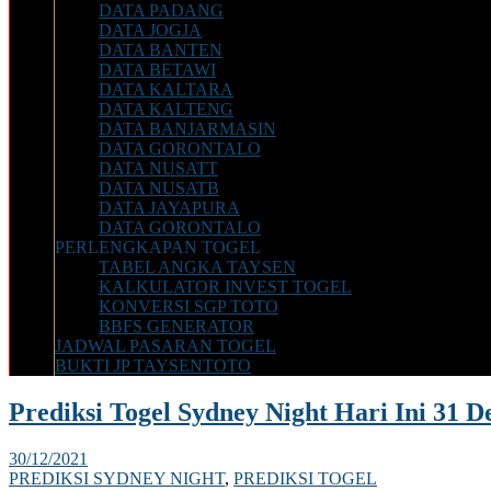
DATA PADANG
DATA JOGJA
DATA BANTEN
DATA BETAWI
DATA KALTARA
DATA KALTENG
DATA BANJARMASIN
DATA GORONTALO
DATA NUSATT
DATA NUSATB
DATA JAYAPURA
DATA GORONTALO
PERLENGKAPAN TOGEL
TABEL ANGKA TAYSEN
KALKULATOR INVEST TOGEL
KONVERSI SGP TOTO
BBFS GENERATOR
JADWAL PASARAN TOGEL
BUKTI JP TAYSENTOTO
Prediksi Togel Sydney Night Hari Ini 31 
30/12/2021
PREDIKSI SYDNEY NIGHT
,
PREDIKSI TOGEL