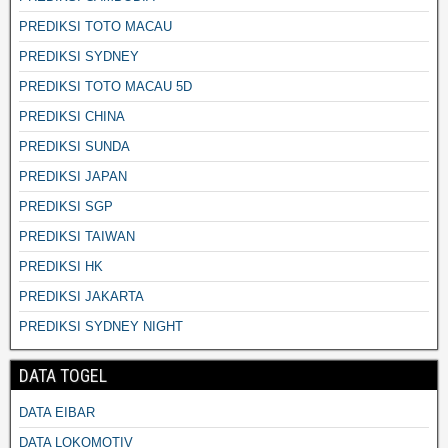
PREDIKSI TOTO MACAU
PREDIKSI SYDNEY
PREDIKSI TOTO MACAU 5D
PREDIKSI CHINA
PREDIKSI SUNDA
PREDIKSI JAPAN
PREDIKSI SGP
PREDIKSI TAIWAN
PREDIKSI HK
PREDIKSI JAKARTA
PREDIKSI SYDNEY NIGHT
DATA TOGEL
DATA EIBAR
DATA LOKOMOTIV