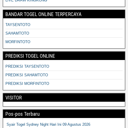
LIVE DRAW KINGKONG
BANDAR TOGEL ONLINE TERPERCAYA
TAYSENTOTO
SAHAMTOTO
MORFINTOTO
PREDIKSI TOGEL ONLINE
PREDIKSI TAYSENTOTO
PREDIKSI SAHAMTOTO
PREDIKSI MORFINTOTO
VISITOR
Pos-pos Terbaru
Syair Togel Sydney Night Hari Ini 09 Agustus 2026