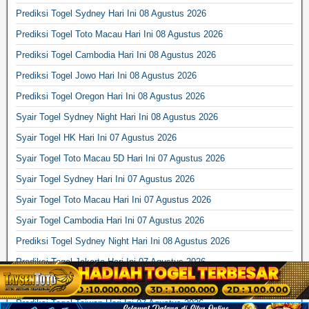
Prediksi Togel Sydney Hari Ini 08 Agustus 2026
Prediksi Togel Toto Macau Hari Ini 08 Agustus 2026
Prediksi Togel Cambodia Hari Ini 08 Agustus 2026
Prediksi Togel Jowo Hari Ini 08 Agustus 2026
Prediksi Togel Oregon Hari Ini 08 Agustus 2026
Syair Togel Sydney Night Hari Ini 08 Agustus 2026
Syair Togel HK Hari Ini 07 Agustus 2026
Syair Togel Toto Macau 5D Hari Ini 07 Agustus 2026
Syair Togel Sydney Hari Ini 07 Agustus 2026
Syair Togel Toto Macau Hari Ini 07 Agustus 2026
Syair Togel Cambodia Hari Ini 07 Agustus 2026
Prediksi Togel Sydney Night Hari Ini 08 Agustus 2026
Prediksi Togel Jakarta Hari Ini 07 Agustus 2026
Prediksi Togel HK Hari Ini 07 Agustus 2026
Prediksi Togel Taiwan Hari Ini 07 Agustus 2026