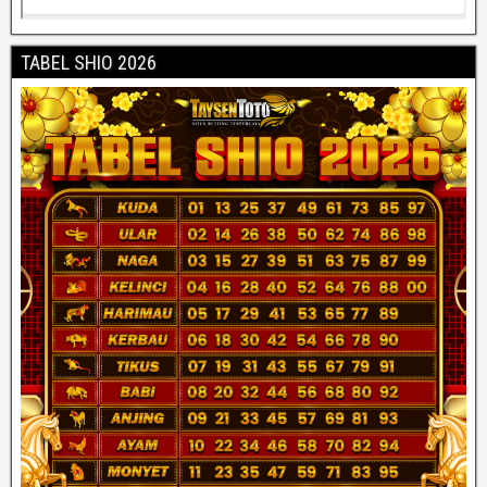
TABEL SHIO 2026