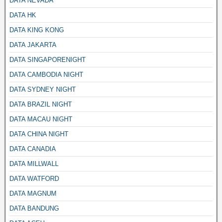
DATA NEVADA
DATA HK
DATA KING KONG
DATA JAKARTA
DATA SINGAPORENIGHT
DATA CAMBODIA NIGHT
DATA SYDNEY NIGHT
DATA BRAZIL NIGHT
DATA MACAU NIGHT
DATA CHINA NIGHT
DATA CANADIA
DATA MILLWALL
DATA WATFORD
DATA MAGNUM
DATA BANDUNG