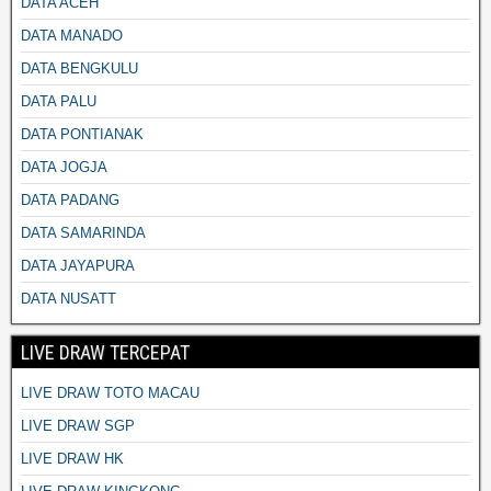
DATA ACEH
DATA MANADO
DATA BENGKULU
DATA PALU
DATA PONTIANAK
DATA JOGJA
DATA PADANG
DATA SAMARINDA
DATA JAYAPURA
DATA NUSATT
LIVE DRAW TERCEPAT
LIVE DRAW TOTO MACAU
LIVE DRAW SGP
LIVE DRAW HK