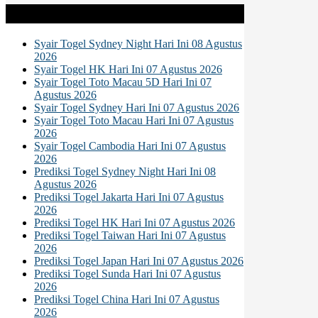
Pos-pos Terbaru
Syair Togel Sydney Night Hari Ini 08 Agustus
2026
Syair Togel HK Hari Ini 07 Agustus 2026
Syair Togel Toto Macau 5D Hari Ini 07
Agustus 2026
Syair Togel Sydney Hari Ini 07 Agustus 2026
Syair Togel Toto Macau Hari Ini 07 Agustus
2026
Syair Togel Cambodia Hari Ini 07 Agustus
2026
Prediksi Togel Sydney Night Hari Ini 08
Agustus 2026
Prediksi Togel Jakarta Hari Ini 07 Agustus
2026
Prediksi Togel HK Hari Ini 07 Agustus 2026
Prediksi Togel Taiwan Hari Ini 07 Agustus
2026
Prediksi Togel Japan Hari Ini 07 Agustus 2026
Prediksi Togel Sunda Hari Ini 07 Agustus
2026
Prediksi Togel China Hari Ini 07 Agustus
2026