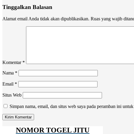
Tinggalkan Balasan
Alamat email Anda tidak akan dipublikasikan.
Ruas yang wajib ditan
Komentar
*
Nama
*
Email
*
Situs Web
Simpan nama, email, dan situs web saya pada peramban ini untuk
NOMOR TOGEL JITU