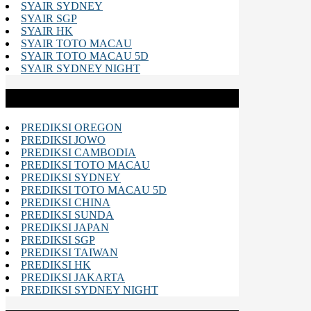
SYAIR SYDNEY
SYAIR SGP
SYAIR HK
SYAIR TOTO MACAU
SYAIR TOTO MACAU 5D
SYAIR SYDNEY NIGHT
PREDIKSI TOGEL
PREDIKSI OREGON
PREDIKSI JOWO
PREDIKSI CAMBODIA
PREDIKSI TOTO MACAU
PREDIKSI SYDNEY
PREDIKSI TOTO MACAU 5D
PREDIKSI CHINA
PREDIKSI SUNDA
PREDIKSI JAPAN
PREDIKSI SGP
PREDIKSI TAIWAN
PREDIKSI HK
PREDIKSI JAKARTA
PREDIKSI SYDNEY NIGHT