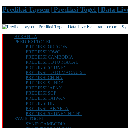
Prediksi Taysen | Prediksi Togel | Data Li
Prediksi Togel, Syair Togel dan Data Togel Terupdate 2026
BERANDA
PREDIKSI TOGEL
PREDIKSI OREGON
PREDIKSI JOWO
PREDIKSI CAMBODIA
PREDIKSI TOTO MACAU
PREDIKSI SYDNEY
PREDIKSI TOTO MACAU 5D
PREDIKSI CHINA
PREDIKSI SUNDA
PREDIKSI JAPAN
PREDIKSI SGP
PREDIKSI TAIWAN
PREDIKSI HK
PREDIKSI JAKARTA
PREDIKSI SYDNEY NIGHT
SYAIR TOGEL
SYAIR CAMBODIA