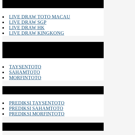
LIVE DRAW TERCEPAT
LIVE DRAW TOTO MACAU
LIVE DRAW SGP
LIVE DRAW HK
LIVE DRAW KINGKONG
BANDAR TOGEL ONLINE
TERPERCAYA
TAYSENTOTO
SAHAMTOTO
MORFINTOTO
PREDIKSI TOGEL ONLINE
PREDIKSI TAYSENTOTO
PREDIKSI SAHAMTOTO
PREDIKSI MORFINTOTO
VISITOR