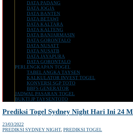
DATA PADANG
DATA JOGJA
DATA BANTEN
DATA BETAWI
DATA KALTARA
DATA KALTENG
DATA BANJARMASIN
DATA GORONTALO
DATA NUSATT
DATA NUSATB
DATA JAYAPURA
DATA GORONTALO
PERLENGKAPAN TOGEL
TABEL ANGKA TAYSEN
KALKULATOR INVEST TOGEL
KONVERSI SGP TOTO
BBFS GENERATOR
JADWAL PASARAN TOGEL
BUKTI JP TAYSENTOTO
Prediksi Togel Sydney Night Hari Ini 24 M
23/03/2022
PREDIKSI SYDNEY NIGHT
,
PREDIKSI TOGEL