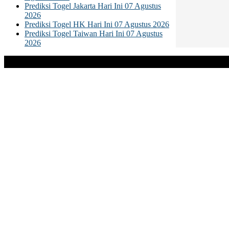
Prediksi Togel Jakarta Hari Ini 07 Agustus
2026
Prediksi Togel HK Hari Ini 07 Agustus 2026
Prediksi Togel Taiwan Hari Ini 07 Agustus
2026
Prediksi Togel, Data Live Keluaran Terbaru, Syair Togel Akurat © 2