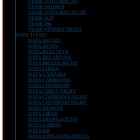
SYAIR TOTO MACAU
SYAIR SYDNEY
SYAIR TOTO MACAU 5D
SYAIR SGP
SYAIR HK
SYAIR SYDNEY NIGHT
DATA TOGEL
DATA ASCOLI
DATA BENIN
DATA BULLSEYE
DATA BELARUSIA
DATA BRAZIL NIGHT
DATA CHINA
DATA CANADIA
DATA CAMBODIA
DATA CHONBURI
DATA CHINA NIGHT
DATA CAMBODIA NIGHT
DATA CHONBURI NIGHT
DATA DEWATA
DATA EIBAR
DATA EROPA LOTTO
DATA GABON
DATA HK
DATA KING KONG POOLS