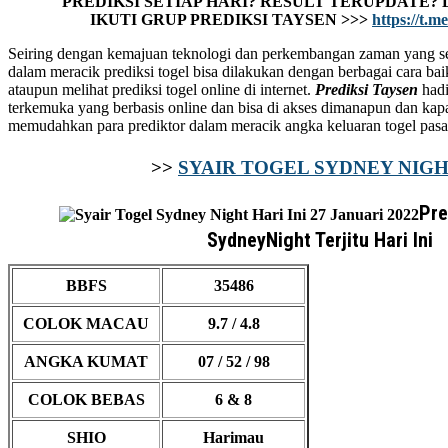
PREDIKSI SETIAP HARI? RESULT TERUPDATE?
IKUTI GRUP PREDIKSI TAYSEN >>>
https://t.m
Seiring dengan kemajuan teknologi dan perkembangan zaman yang se
dalam meracik prediksi togel bisa dilakukan dengan berbagai cara baik
ataupun melihat prediksi togel online di internet.
Prediksi Taysen
hadi
terkemuka yang berbasis online dan bisa di akses dimanapun dan ka
memudahkan para prediktor dalam meracik angka keluaran togel pas
>>
SYAIR TOGEL SYDNEY NIG
Pre
SydneyNight Terjitu Hari Ini
BBFS
35486
COLOK MACAU
9.7 / 4.8
ANGKA KUMAT
07 / 52 / 98
COLOK BEBAS
6 & 8
SHIO
Harimau