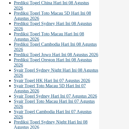
Prediksi Togel China Hari Ini 08 Agustus
2026
Prediksi Togel Toto Macau 5D Hari Ini 08
Agustus 2026
Prediksi Togel Sydney Hari Ini 08 Agustus
2026
Prediksi Togel Toto Macau Hari Ini 08
Agustus 2026
Prediksi Togel Cambodia Hari Ini 08 Agustus
2026
Prediksi Togel Jowo Hari Ini 08 Agustus 2026
Prediksi Togel Oregon Hari Ini 08 Agustus
2026
Syair Togel Sydney Night Hari Ini 08 Agustus
2026
Syair Togel HK Hari Ini 07 Agustus 2026
Syair Togel Toto Macau 5D Hari Ini 07
Agustus 2026
Syair Togel Sydney Hari Ini 07 Agustus 2026
Syair Togel Toto Macau Hari Ini 07 Agustus
2026
Syair Togel Cambodia Hari Ini 07 Agustus
2026
Prediksi Togel Sydney Night Hari Ini 08
Agustus 2026