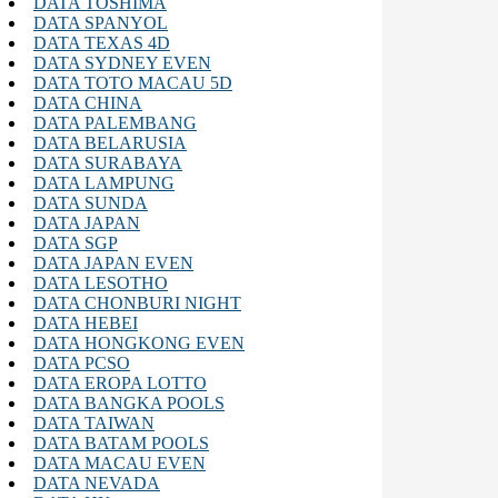
DATA TOSHIMA
DATA SPANYOL
DATA TEXAS 4D
DATA SYDNEY EVEN
DATA TOTO MACAU 5D
DATA CHINA
DATA PALEMBANG
DATA BELARUSIA
DATA SURABAYA
DATA LAMPUNG
DATA SUNDA
DATA JAPAN
DATA SGP
DATA JAPAN EVEN
DATA LESOTHO
DATA CHONBURI NIGHT
DATA HEBEI
DATA HONGKONG EVEN
DATA PCSO
DATA EROPA LOTTO
DATA BANGKA POOLS
DATA TAIWAN
DATA BATAM POOLS
DATA MACAU EVEN
DATA NEVADA