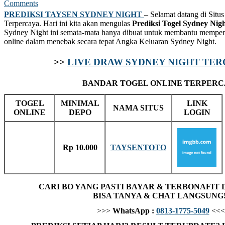
Comments
PREDIKSI TAYSEN SYDNEY NIGHT
– Selamat datang di Situs
Terpercaya. Hari ini kita akan mengulas
Prediksi Togel Syd
n
ey Nig
Sydney Night ini semata-mata hanya dibuat untuk membantu memper
online dalam menebak secara tepat Angka Keluaran Sydney Night.
>>
LIVE DRAW SYDNEY NIGHT TER
BANDAR TOGEL ONLINE TERPERC
TOGEL
MINIMAL
LINK
NAMA SITUS
ONLINE
DEPO
LOGIN
Rp 10.000
TAYSENTOTO
CARI BO YANG PASTI BAYAR & TERBONAFIT 
BISA TANYA & CHAT LANGSUNG!
>>>
WhatsApp :
0813-1775-5049
<<<