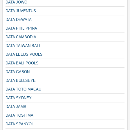
DATA JOWO
DATA JUVENTUS
DATA DEWATA
DATA PHILIPPINA
DATA CAMBODIA
DATA TAIWAN BALL
DATA LEEDS POOLS
DATA BALI POOLS
DATA GABON
DATA BULLSEYE
DATA TOTO MACAU
DATA SYDNEY
DATA JAMBI
DATA TOSHIMA
DATA SPANYOL