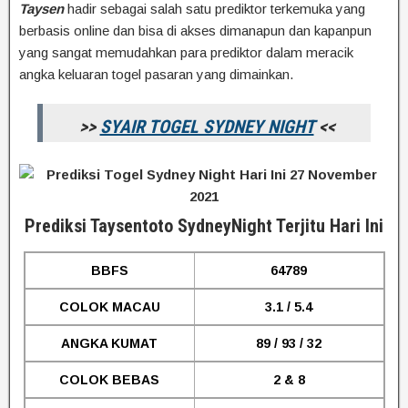
Taysen
hadir sebagai salah satu prediktor terkemuka yang
berbasis online dan bisa di akses dimanapun dan kapanpun
yang sangat memudahkan para prediktor dalam meracik
angka keluaran togel pasaran yang dimainkan.
>>
SYAIR TOGEL SYDNEY NIGHT
<<
Prediksi Taysentoto SydneyNight Terjitu Hari Ini
BBFS
64789
COLOK MACAU
3.1 / 5.4
ANGKA KUMAT
89 / 93 / 32
COLOK BEBAS
2 & 8