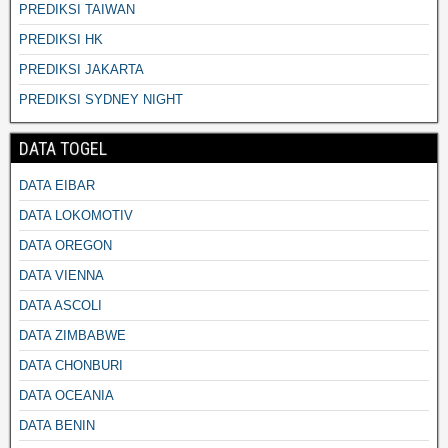
PREDIKSI TAIWAN
PREDIKSI HK
PREDIKSI JAKARTA
PREDIKSI SYDNEY NIGHT
DATA TOGEL
DATA EIBAR
DATA LOKOMOTIV
DATA OREGON
DATA VIENNA
DATA ASCOLI
DATA ZIMBABWE
DATA CHONBURI
DATA OCEANIA
DATA BENIN