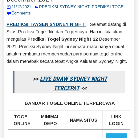
21/12/2021
PREDIKSI SYDNEY NIGHT
,
PREDIKSI TOGEL
Comments
PREDIKSI TAYSEN SYDNEY NIGHT
– Selamat datang di
Situs Prediksi Togel Jitu dan Terpercaya. Hari ini kita akan
mengulas
Prediksi Togel Syd
n
ey Night 22
Desember
2021. Prediksi Sydney Night ini semata-mata hanya dibuat
untuk membantu mempermudah para pemain togel online
dalam menebak secara tepat Angka Keluaran Sydney Night.
>>
LIVE DRAW SYDNEY NIGHT
TERCEPAT
<<
BANDAR TOGEL ONLINE TERPERCAYA
TOGEL
MINIMAL
LINK
NAMA SITUS
ONLINE
DEPO
LOGIN