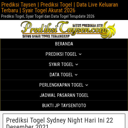
Prediksi Taysen | Prediksi Togel | Data Live Keluaran
Terbaru | Syair Togel Akurat 2026
Prediksi Togel, Syair Togel dan Data Togel Terupdate 2026
BERANDA
PREDIKSI TOGEL
SYAIR TOGEL
DATA TOGEL
PERLENGKAPAN TOGEL
JADWAL PASARAN TOGEL
BUKTI JP TAYSENTOTO
Prediksi Togel Sydney Night Hari Ini 22
Desember 2021