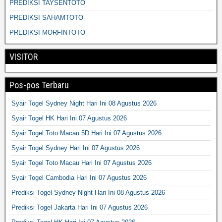
PREDIKSI TAYSENTOTO
PREDIKSI SAHAMTOTO
PREDIKSI MORFINTOTO
VISITOR
Pos-pos Terbaru
Syair Togel Sydney Night Hari Ini 08 Agustus 2026
Syair Togel HK Hari Ini 07 Agustus 2026
Syair Togel Toto Macau 5D Hari Ini 07 Agustus 2026
Syair Togel Sydney Hari Ini 07 Agustus 2026
Syair Togel Toto Macau Hari Ini 07 Agustus 2026
Syair Togel Cambodia Hari Ini 07 Agustus 2026
Prediksi Togel Sydney Night Hari Ini 08 Agustus 2026
Prediksi Togel Jakarta Hari Ini 07 Agustus 2026