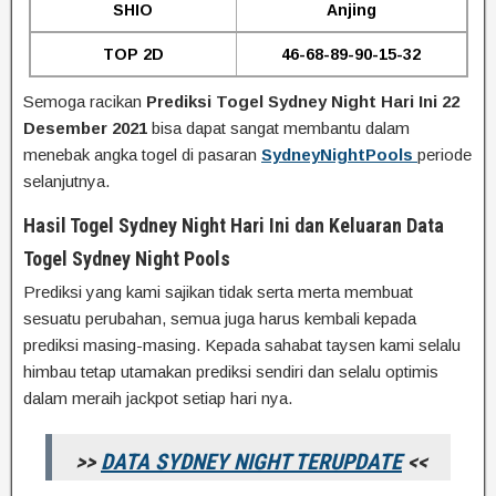
SHIO
Anjing
TOP 2D
46-68-89-90-15-32
Semoga racikan
Prediksi Togel Sydney Night Hari Ini 22
Desember 2021
bisa dapat sangat membantu dalam
menebak angka togel di pasaran
SydneyNightPools
periode
selanjutnya.
Hasil Togel Sydney Night Hari Ini dan Keluaran Data
Togel Sydney Night Pools
Prediksi yang kami sajikan tidak serta merta membuat
sesuatu perubahan, semua juga harus kembali kepada
prediksi masing-masing. Kepada sahabat taysen kami selalu
himbau tetap utamakan prediksi sendiri dan selalu optimis
dalam meraih jackpot setiap hari nya.
>>
DATA SYDNEY NIGHT TERUPDATE
<<