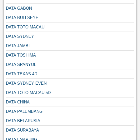
DATA GABON
DATA BULLSEYE
DATA TOTO MACAU
DATA SYDNEY
DATA JAMBI
DATA TOSHIMA
DATA SPANYOL
DATA TEXAS 4D
DATA SYDNEY EVEN
DATA TOTO MACAU 5D
DATA CHINA
DATA PALEMBANG
DATA BELARUSIA
DATA SURABAYA
DATA LAMPUNG