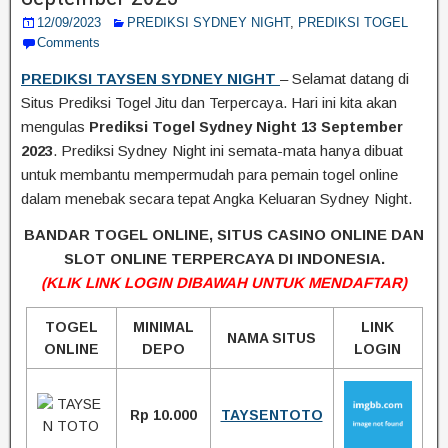
12/09/2023
PREDIKSI SYDNEY NIGHT
,
PREDIKSI TOGEL
Comments
PREDIKSI TAYSEN SYDNEY NIGHT
– Selamat datang di
Situs Prediksi Togel Jitu dan Terpercaya. Hari ini kita akan
mengulas
Prediksi Togel Syd
n
ey Night 13 September
2023
. Prediksi Sydney Night ini semata-mata hanya dibuat
untuk membantu mempermudah para pemain togel online
dalam menebak secara tepat Angka Keluaran Sydney Night.
BANDAR TOGEL ONLINE, SITUS CASINO ONLINE DAN
SLOT ONLINE TERPERCAYA DI INDONESIA.
(KLIK LINK LOGIN DIBAWAH UNTUK MENDAFTAR)
TOGEL
MINIMAL
LINK
NAMA SITUS
ONLINE
DEPO
LOGIN
Rp 10.000
TAYSENTOTO