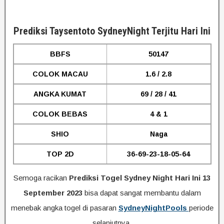
Prediksi Taysentoto SydneyNight Terjitu Hari Ini
BBFS
50147
COLOK MACAU
1.6 / 2.8
ANGKA KUMAT
69 / 28 / 41
COLOK BEBAS
4 & 1
SHIO
Naga
TOP 2D
36-69-23-18-05-64
Semoga racikan
Prediksi Togel Sydney Night Hari Ini 13
September 2023
bisa dapat sangat membantu dalam
menebak angka togel di pasaran
SydneyNightPools
periode
selanjutnya.