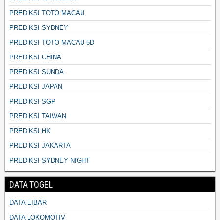
PREDIKSI TOTO MACAU
PREDIKSI SYDNEY
PREDIKSI TOTO MACAU 5D
PREDIKSI CHINA
PREDIKSI SUNDA
PREDIKSI JAPAN
PREDIKSI SGP
PREDIKSI TAIWAN
PREDIKSI HK
PREDIKSI JAKARTA
PREDIKSI SYDNEY NIGHT
DATA TOGEL
DATA EIBAR
DATA LOKOMOTIV