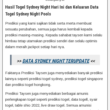
Hasil Togel Sydney Night Hari Ini dan Keluaran Data
Togel Sydney Night Pools
Prediksi yang kami sajikan tidak serta merta membuat
sesuatu perubahan, semua juga harus kembali kepada
prediksi masing-masing. Kepada sahabat taysen kami selalu
himbau tetap utamakan prediksi sendiri dan selalu optimis
dalam meraih jackpot setiap hari nya.
>>
DATA SYDNEY NIGHT TERUPDATE
<<
Faktanya Prediksi Taysen juga menyediakan banyak prediksi
lainnya seperti prediksi togel sydney, prediksi togel singapore
dan prediksi togel hongkong.
Prediksi Taysen juga menyediakan berbagai amunis
perlengkapan togel seperti prediksi togel, data togell, syair
togel, table shio 2022, live draw togel. Semua amunisi