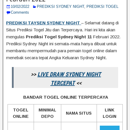
10/02/2022
PREDIKSI SYDNEY NIGHT
,
PREDIKSI TOGEL
Comments
PREDIKSI TAYSEN SYDNEY NIGHT
– Selamat datang di
Situs Prediksi Togel Jitu dan Terpercaya. Hari ini kita akan
mengulas
Prediksi Togel Syd
n
ey Night 11
Februari 2022.
Prediksi Sydney Night ini semata-mata hanya dibuat untuk
membantu mempermudah para pemain togel online dalam
menebak secara tepat Angka Keluaran Sydney Night.
>>
LIVE DRAW SYDNEY NIGHT
TERCEPAT
<<
BANDAR TOGEL ONLINE TERPERCAYA
TOGEL
MINIMAL
LINK
NAMA SITUS
ONLINE
DEPO
LOGIN