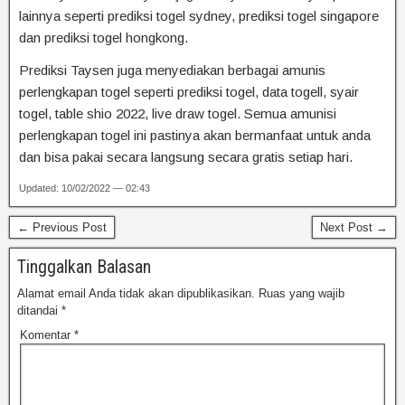
lainnya seperti prediksi togel sydney, prediksi togel singapore
dan prediksi togel hongkong.
Prediksi Taysen juga menyediakan berbagai amunis
perlengkapan togel seperti prediksi togel, data togell, syair
togel, table shio 2022, live draw togel. Semua amunisi
perlengkapan togel ini pastinya akan bermanfaat untuk anda
dan bisa pakai secara langsung secara gratis setiap hari.
Updated: 10/02/2022 — 02:43
← Previous Post
Next Post →
Tinggalkan Balasan
Alamat email Anda tidak akan dipublikasikan.
Ruas yang wajib
ditandai
*
Komentar
*