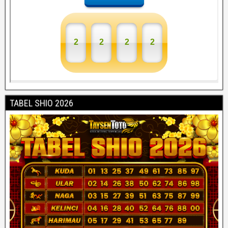
TABEL SHIO 2026