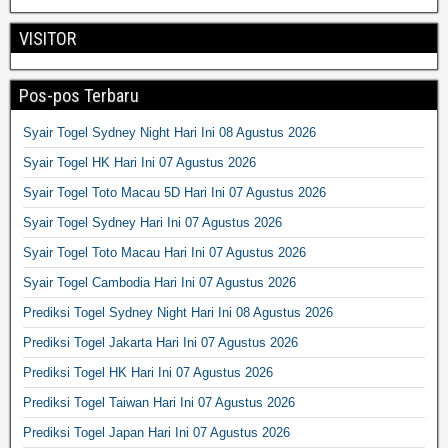
VISITOR
Pos-pos Terbaru
Syair Togel Sydney Night Hari Ini 08 Agustus 2026
Syair Togel HK Hari Ini 07 Agustus 2026
Syair Togel Toto Macau 5D Hari Ini 07 Agustus 2026
Syair Togel Sydney Hari Ini 07 Agustus 2026
Syair Togel Toto Macau Hari Ini 07 Agustus 2026
Syair Togel Cambodia Hari Ini 07 Agustus 2026
Prediksi Togel Sydney Night Hari Ini 08 Agustus 2026
Prediksi Togel Jakarta Hari Ini 07 Agustus 2026
Prediksi Togel HK Hari Ini 07 Agustus 2026
Prediksi Togel Taiwan Hari Ini 07 Agustus 2026
Prediksi Togel Japan Hari Ini 07 Agustus 2026