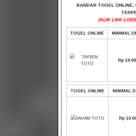
BANDAR TOGEL ONLINE, 
TERPE
(KLIK LINK LOG
TOGEL ONLINE
MINIMAL 
Rp 10.0
TOGEL ONLINE
MINIMAL 
Rp 10.0