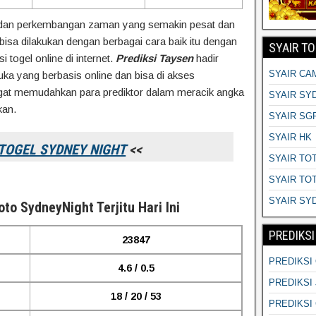
i dan perkembangan zaman yang semakin pesat dan
 bisa dilakukan dengan berbagai cara baik itu dengan
SYAIR T
i togel online di internet.
Prediksi Taysen
hadir
SYAIR CA
uka yang berbasis online dan bisa di akses
at memudahkan para prediktor dalam meracik angka
SYAIR SY
kan.
SYAIR SG
SYAIR HK
 TOGEL SYDNEY NIGHT
<<
SYAIR TO
SYAIR TO
SYAIR SY
oto SydneyNight Terjitu Hari Ini
PREDIKSI
23847
PREDIKSI
4.6 / 0.5
PREDIKSI
18 / 20 / 53
PREDIKSI