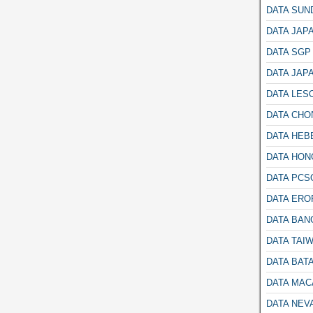
DATA SUN
DATA JAP
DATA SGP
DATA JAP
DATA LES
DATA CHO
DATA HEB
DATA HO
DATA PCS
DATA ERO
DATA BAN
DATA TAI
DATA BAT
DATA MAC
DATA NEV