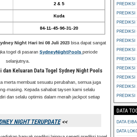
2 & 5
PREDIKSI
PREDIKSI
Kuda
PREDIKSI
84-11-45-96-31-20
PREDIKSI
PREDIKSI
ydney Night Hari Ini 08 Juli 2023
bisa dapat sangat
PREDIKSI
a togel di pasaran
SydneyNightPools
periode
PREDIKSI
selanjutnya.
PREDIKSI
ni dan Keluaran Data Togel Sydney Night Pools
PREDIKSI
erta merta membuat sesuatu perubahan, semua juga
PREDIKSI
ing-masing. Kepada sahabat taysen kami selalu
PREDIKSI
iri dan selalu optimis dalam meraih jackpot setiap
DATA TO
DNEY NIGHT TERUPDATE
<<
DATA EIB
DATA LOK
diakan banyak prediksi lainnya seperti prediksi togel