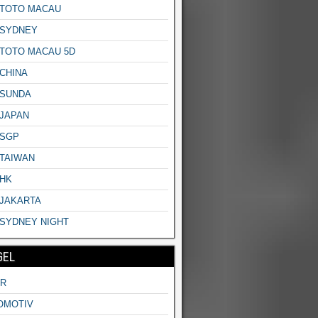
 TOTO MACAU
 SYDNEY
 TOTO MACAU 5D
 CHINA
 SUNDA
 JAPAN
 SGP
 TAIWAN
 HK
 JAKARTA
 SYDNEY NIGHT
GEL
AR
OMOTIV