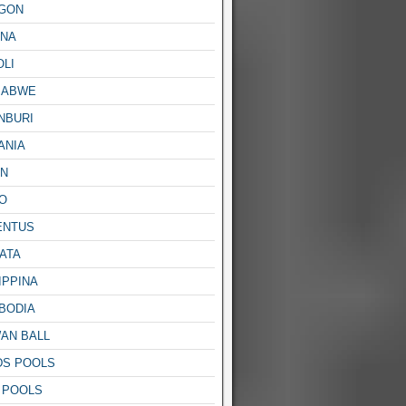
EGON
NNA
OLI
BABWE
NBURI
ANIA
IN
O
ENTUS
ATA
IPPINA
BODIA
WAN BALL
DS POOLS
I POOLS