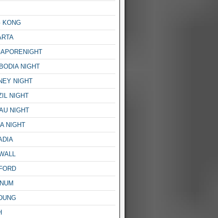
G KONG
ARTA
GAPORENIGHT
BODIA NIGHT
NEY NIGHT
IL NIGHT
AU NIGHT
A NIGHT
ADIA
LWALL
FORD
GNUM
DUNG
H