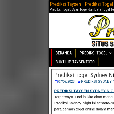
Prediksi Taysen | Prediksi Togel
Prediksi Togel, Syair Togel dan Data Togel 
BERANDA
PREDIKSI TOGEL
BUKTI JP TAYSENTOTO
Prediksi Togel Sydney Ni
07/07/2023
PREDIKSI SYDNEY 
PREDIKSI TAYSEN SYDNEY NI
Terpercaya. Hari ini kita akan meng
Prediksi Sydney Night ini semata
para pemain togel online dalam me