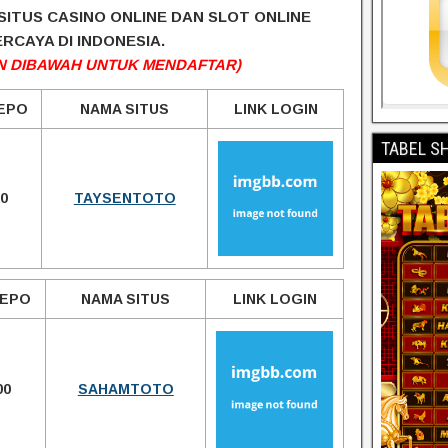
SITUS CASINO ONLINE DAN SLOT ONLINE
RCAYA DI INDONESIA.
IN DIBAWAH UNTUK MENDAFTAR)
DEPO
NAMA SITUS
LINK LOGIN
TABEL SH
00
TAYSENTOTO
DEPO
NAMA SITUS
LINK LOGIN
00
SAHAMTOTO